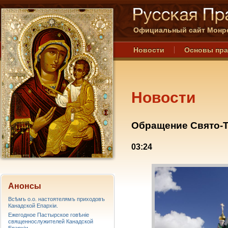
Официальный сайт Монре
Новости
Основы пр
Новости
Обращение Свято-Т
03:24
Анонсы
Всѣмъ о.о. настоятелямъ приходовъ
Канадской Епархiи.
Ежегодное Пастырское говѣніе
священнослужителей Канадской