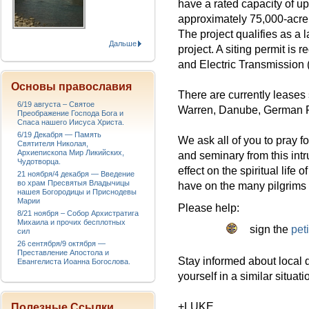
have a rated capacity of 
approximately 75,000-acre 
The project qualifies as a
Дальше
project. A siting permit is
and Electric Transmission 
Основы православия
There are currently leases
6/19 августа – Святое
Warren, Danube, German Flat
Преображение Господа Бога и
Спаса нашего Иисуса Христа.
6/19 Декабря — Память
We ask all of you to pray f
Святителя Николая,
Архиепископа Мир Ликийских,
and seminary from this intru
Чудотворца.
effect on the spiritual life
21 ноября/4 декабря — Введение
во храм Пресвятыя Владычицы
have on the many pilgrims 
нашея Богородицы и Приснодевы
Марии
Please help:
8/21 ноября – Собор Архистратига
Михаила и прочих бесплотных
sign the
pet
сил
26 сентября/9 октября —
Преставление Апостола и
Stay informed about local 
Евангелиста Иоанна Богослова.
yourself in a similar situati
+LUKE
Полезные Ссылки