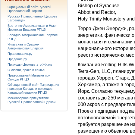
Bishop of Syracuse
Официальный сайт Русской
Православной Церкви
Abbot and Rector,
Русская Православная Церковь
Holy Trinity Monastery an
Заграницей
Восточно-Американская и Нью-
Терра-Джен Энерджи, ра
Йоркская Епархия РПЦЗ
энергетики, фактически 
Западно-Американская Епархия
РПЦЗ
монастыря и семинарии 
Чикагская и Средне-
национального историче
Американская Епархия
Православие.ру
реестр исторических мест
Предание.ру
Компания Rolling Hills 
Приходы-Церковь это Жизнь
О любви, браке и семье
Terra-Gen, LLC, планируе
Православный Магазин при
городах Уоррен, Старк, 
Синоде РПЦЗ
Херкимер, а также в гор
Объединенный сайт Патриарших
приходов Канады и приходов
Йорк. Согласно текущему
Канадской епархии РПЦЗ
составить до 250 мегава
Межсоборное присутствие
Русской Православной Церкви
000 акров с предварител
Проект подпадает под к
возобновляемой энергети
требуется разрешение н
размещению объектов во