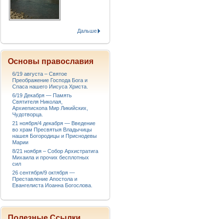
Дальше
Основы православия
6/19 августа – Святое
Преображение Господа Бога и
Спаса нашего Иисуса Христа.
6/19 Декабря — Память
Святителя Николая,
Архиепископа Мир Ликийских,
Чудотворца.
21 ноября/4 декабря — Введение
во храм Пресвятыя Владычицы
нашея Богородицы и Приснодевы
Марии
8/21 ноября – Собор Архистратига
Михаила и прочих бесплотных
сил
26 сентября/9 октября —
Преставление Апостола и
Евангелиста Иоанна Богослова.
Полезные Ссылки