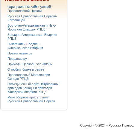
Официальный сайт Русской
Православной Церкви
Русская Православная Церковь
Заграницей
Восточно-Американская и Нью-
Йоркская Епархия РПЦЗ
Западно-Американская Епархия
РПЦЗ
Чикагская и Средне-
Американская Епархия
Православие.ру
Предание.ру
Приходы-Церковь это Жизнь
О любви, браке и семье
Православный Магазин при
Синоде РПЦЗ
Объединенный сайт Патриарших
приходов Канады и приходов
Канадской епархии РПЦЗ
Межсоборное присутствие
Русской Православной Церкви
Copyright © 2024 - Русская Право