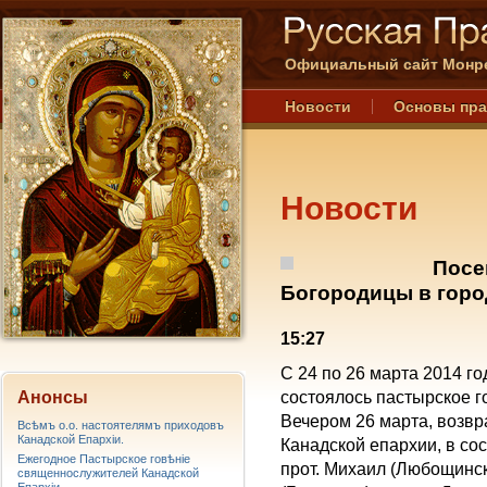
Официальный сайт Монре
Новости
Основы пр
Новости
Посе
Богородицы в горо
15:27
С 24 по 26 марта 2014 
Анонсы
состоялось пастырское г
Вечером 26 марта, возвр
Всѣмъ о.о. настоятелямъ приходовъ
Канадской Епархiи.
Канадской епархии, в сос
Ежегодное Пастырское говѣніе
прот. Михаил (Любощинск
священнослужителей Канадской