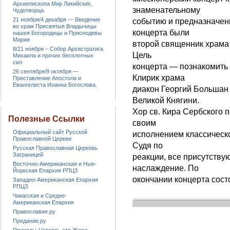
Архиепископа Мир Ликийских,
знаменательному
Чудотворца.
21 ноября/4 декабря — Введение
событию и предназначен
во храм Пресвятыя Владычицы
концерта были
нашея Богородицы и Приснодевы
Марии
второй священник храма
8/21 ноября – Собор Архистратига
Цель
Михаила и прочих бесплотных
сил
концерта — познакомить
26 сентября/9 октября —
Клирик храма
Преставление Апостола и
Евангелиста Иоанна Богослова.
диакон Георгий Большан
Великой Княгини.
Хор св. Кира Сербского 
Полезные Ссылки
своим
Официальный сайт Русской
исполнением классическо
Православной Церкви
Судя по
Русская Православная Церковь
Заграницей
реакции, все присутству
Восточно-Американская и Нью-
наслаждение. По
Йоркская Епархия РПЦЗ
окончании концерта сост
Западно-Американская Епархия
РПЦЗ
Чикагская и Средне-
Американская Епархия
Православие.ру
Предание.ру