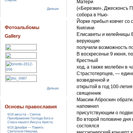
Епархіи.
Матери
(«Березки», Джесконсъ П
Дальше
собора в Нью-
Йорке прибыл ковчег со
Фотоальбомы
Княгини
Елисаветы и келейницы Е
Gallery
верующие
получили возможность по
В воскресенье 9 июня, п
Крестный
ход, а также молебен в 
Страстотерпцев, — един
возведенной и
открытой в год 100-лети
Дальше
священник
Максим Аброскин обратил
напомнил
Основы православия
присутствующим о подви
6/19 августа – Святое
Преображение Господа Бога и
Во второй половине дня 
Спаса нашего Иисуса Христа.
состоялся
6/19 Декабря — Память
Святителя Николая,
миссионерский концерт 