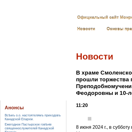
Официальный сайт Монре
Новости
Основы пр
Новости
В храме Смоленско
прошли торжества 
Преподобномучени
Феодоровны и 10-л
11:20
Анонсы
Всѣмъ о.о. настоятелямъ приходовъ
Канадской Епархiи.
Ежегодное Пастырское говѣніе
8 июня 2024 г., в суббо
священнослужителей Канадской