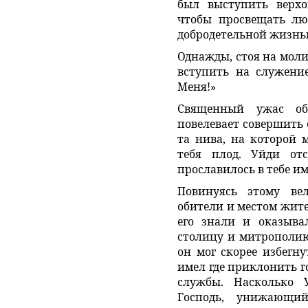
был выступить верхо
чтобы просвещать люд
добродетельной жизнь
Однажды, стоя на моли
вступить на служение
Меня!»
Священный ужас об
повелевает совершить 
та нива, на которой
тебя плод. Уйди о
прославилось в тебе им
Повинуясь этому ве
обители и местом жите
его знали и оказыва
столицу и митрополию
он мог скорее избегн
имел где приклонить г
службы. Насколько 
Господь, унижающи