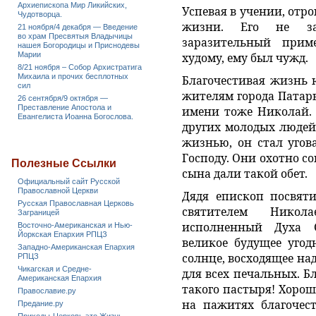
Архиепископа Мир Ликийских,
Успевая в учении, отр
Чудотворца.
жизни. Его не за
21 ноября/4 декабря — Введение
во храм Пресвятыя Владычицы
заразительный прим
нашея Богородицы и Приснодевы
Марии
худому, ему был чужд.
8/21 ноября – Собор Архистратига
Михаила и прочих бесплотных
Благочестивая жизнь 
сил
жителям города Патары
26 сентября/9 октября —
Преставление Апостола и
имени тоже Николай. 
Евангелиста Иоанна Богослова.
других молодых людей
жизнью, он стал угов
Господу. Они охотно с
Полезные Ссылки
сына дали такой обет.
Официальный сайт Русской
Православной Церкви
Дядя епископ посвят
Русская Православная Церковь
святителем Никол
Заграницей
исполненный Духа С
Восточно-Американская и Нью-
Йоркская Епархия РПЦЗ
великое будущее угод
Западно-Американская Епархия
солнце, восходящее на
РПЦЗ
Чикагская и Средне-
для всех печальных. Б
Американская Епархия
такого пастыря! Хорош
Православие.ру
на пажитях благочест
Предание.ру