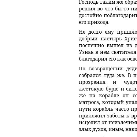
Господь таким же обра
решил во что бы то ни
достойно поблагодарит
его прихода.
Не долго ему пришло
добрый пастырь Христ
поспешно вышел из до
Узнав в нем святителя
благодарил его как осв
По возвращении дяди
собрался туда же. В 
прозрения и чудот
жестокую бурю и сило
же на корабле он со
матроса, который упал
пути корабль часто пр
приложил заботы к вр
исцелил от неизлечимы
злых духов, иным, нако