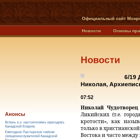
Официальный сайт Монре
Новости
Основы пр
Новости
6/19
Николая, Архиепис
07:52
Николай Чудотворец
Ликийских (т.е. горо
Анонсы
кротости», как назыв
Всѣмъ о.о. настоятелямъ приходовъ
Канадской Епархiи.
только в христианской
Ежегодное Пастырское говѣніе
Востока и часто между
священнослужителей Канадской