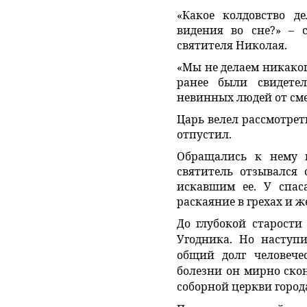
«Какое колдовство д
видения во сне?» – 
святителя Николая.
«Мы не делаем никакого
ранее были свидете
невинных людей от см
Царь велел рассмотрет
отпустил.
Обращались к нему 
святитель отзывался
искавшим ее. У спас
раскаяние в грехах и 
До глубокой старости
Угодника. Но наступи
общий долг человечес
болезни он мирно ско
соборной церкви горо