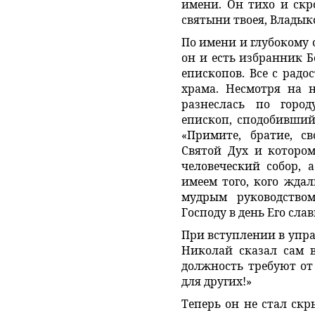
имени. Он тихо и скр
святыни твоея, Владык
По имени и глубокому 
он и есть избранник Б
епископов. Все с радо
храма. Несмотря на н
разнеслась по город
епископ, сподобившийс
«Примите, братие, св
Святой Дух и которо
человеческий собор, 
имеем того, кого ждал
мудрым руководство
Господу в день Его слав
При вступлении в упр
Николай сказал сам в
должность требуют от 
для других!»
Теперь он не стал скр