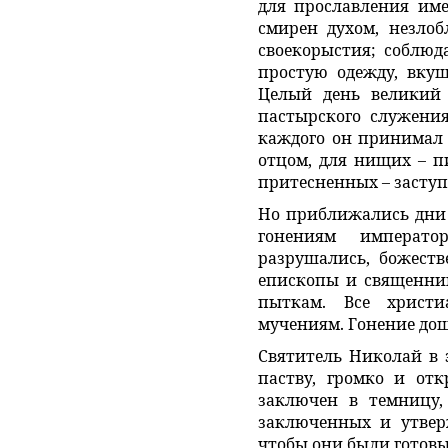
для прославления име
смирен духом, незлоб
своекорыстия; соблюд
простую одежду, вкуш
Целый день великий 
пастырского служения
каждого он принимал 
отцом, для нищих – п
притесненных – заступ
Но приближались дни 
гонениям императ
разрушались, божеств
епископы и священни
пыткам. Все христи
мучениям. Гонение дош
Святитель Николай в 
паству, громко и от
заключен в темницу, 
заключенных и утвер
чтобы они были готовы