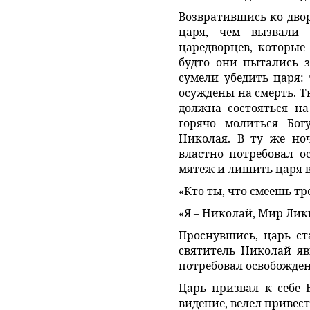
Возвратившись ко двор
царя, чем вызвали
царедворцев, которые 
будто они пытались з
сумели убедить царя:
осуждены на смерть. Т
должна состояться на
горячо молиться Богу
Николая. В ту же но
властно потребовал о
мятеж и лишить царя в
«Кто ты, что смеешь т
«Я – Николай, Мир Ли
Проснувшись, царь ст
святитель Николай яв
потребовал освобожде
Царь призвал к себе 
видение, велел привест