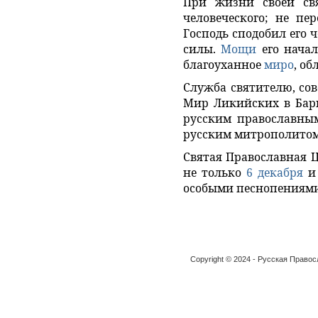
При жизни своей свя
человеческого; не пе
Господь сподобил его 
силы.
Мощи
его начал
благоуханное
миро
, о
Служба святителю, сов
Мир Ликийских в Барг
русским православны
русским митрополитом
Святая Православная Ц
не только
6 декабря
особыми песнопениями
Copyright © 2024 - Русская Право