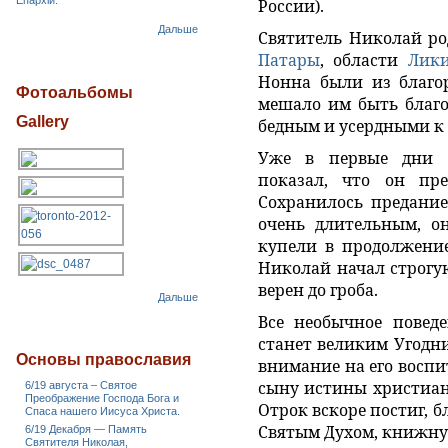
Епархіи.
России).
Дальше
Святитель Николай ро
Патары
, области
Лик
Нонна были из благор
Фотоальбомы
мешало им быть благ
Gallery
бедным и усердными к 
Уже в первые дни с
показал, что он пре
Сохранилось предание
очень длительным, о
купели в продолжение
Николай начал строгу
верен до гроба.
Дальше
Все необычное поведе
станет великим Угодн
Основы православия
внимание на его воспи
сыну истины христиан
6/19 августа – Святое
Преображение Господа Бога и
Отрок вскоре постиг, 
Спаса нашего Иисуса Христа.
Святым Духом, книжну
6/19 Декабря — Память
Святителя Николая,