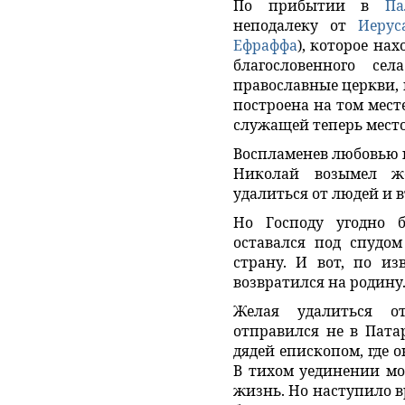
По прибытии в
Па
неподалеку от
Иерус
Ефраффа
), которое на
благословенного се
православные церкви, 
построена на том месте
служащей теперь мест
Воспламенев любовью 
Николай возымел же
удалиться от людей и 
Но Господу угодно 
оставался под спудо
страну. И вот, по из
возвратился на родину
Желая удалиться о
отправился не в Пата
дядей епископом, где 
В тихом уединении мо
жизнь. Но наступило в