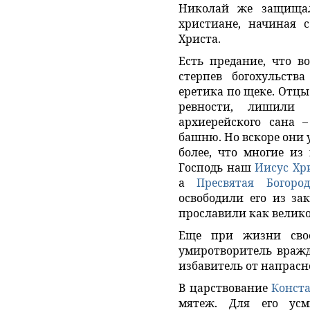
Николай же защищал
христиане, начиная с
Христа.
Есть предание, что в
стерпев богохульств
еретика по щеке. Отцы
ревности, лишили 
архиерейского сана 
башню. Но вскоре они 
более, что многие из
Господь наш
Иисус Хр
а
Пресвятая Богоро
освободили его из за
прославили как велико
Еще при жизни свое
умиротворитель враж
избавитель от напрасн
В царствование
Конст
мятеж. Для его ус