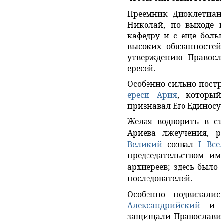
Преемник Диоклетиа
Николай, по выходе 
кафедру и с еще боль
высоких обязанностей
утверждению Правосл
ересей.
Особенно сильно постр
ереси Ария
, которы
признавал Его Единос
Желая водворить в с
Ариева лжеучения, 
Великий
созвал
I Вс
председательством им
архиереев; здесь было
последователей.
Особенно подвизали
Александрийский
и с
защищали Православие