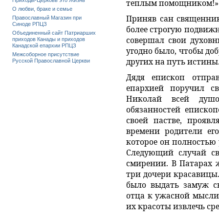
Приходы-Церковь это Жизнь
теплым помощником!»
О любви, браке и семье
Приняв сан священник
Православный Магазин при
Синоде РПЦЗ
более строгую подвиж
Объединенный сайт Патриарших
совершал свои духов
приходов Канады и приходов
Канадской епархии РПЦЗ
угодно было, чтобы до
Межсоборное присутствие
других на путь истины
Русской Православной Церкви
Дядя епископ отпр
епархией поручил св
Николай всей душо
обязанностей епископ
своей пастве, проявл
времени родители его
которое он полностью
Следующий случай сви
смирении. В Патарах 
три дочери красавицы.
было выдать замуж св
отца к ужасной мысли 
их красоты извлечь ср