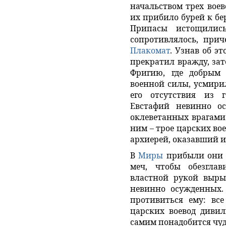
начальством трех воев
их прибило бурей к б
Припасы истощились
сопротивлялось, прич
Плакомат
. Узнав об э
прекратил вражду, зат
Фригию, где добрым 
военной силы, усмирил
его отсутствия из 
Евстафий невинно ос
оклеветанных врагами
ним – трое царских во
архиерей, оказавший и
В
Миры
прибыли они в
меч, чтобы обезглав
властной рукой вырыв
невинно осужденных.
противиться ему: все
царских воевод дивил
самим понадобится чуд