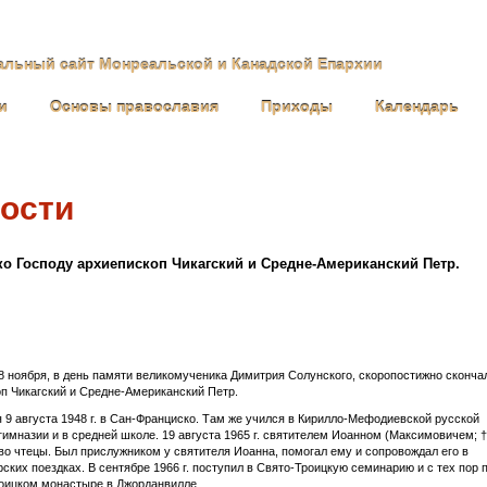
льный сайт Монреальской и Канадской Епархии
и
Основы православия
Приходы
Календарь
ости
о Господу архиепископ Чикагский и Средне-Американский Петр.
 8 ноября, в день памяти великомученика Димитрия Солунского, скоропостижно сконча
п Чикагский и Средне-Американский Петр.
 9 августа 1948 г. в Сан-Франциско. Там же учился в Кирилло-Мефодиевской русской
гимназии и в средней школе. 19 августа 1965 г. святителем Иоанном (Максимовичем; 
во чтецы. Был прислужником у святителя Иоанна, помогал ему и сопровождал его в
ских поездках. В сентябре 1966 г. поступил в Свято-Троицкую семинарию и с тех пор 
оицком монастыре в Джорданвилле.