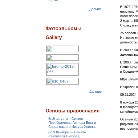
Епархіи.
В 1971-197
Дальше
епископу М
богословск
2 марта 19
Сиракузски
Фотоальбомы
25 апреля 
Gallery
Историю ми
должность 
В 2000 г. 
администра
В 2003 г. 
Решением А
и Средне-А
https://ww
Некролог, 
Дальше
09.11.2024
8 ноября 2
в молодост
Основы православия
келейником
6/19 августа – Святое
Осенью 202
Преображение Господа Бога и
родительск
Спаса нашего Иисуса Христа.
воспоминан
6/19 Декабря — Память
Святителя Николая,