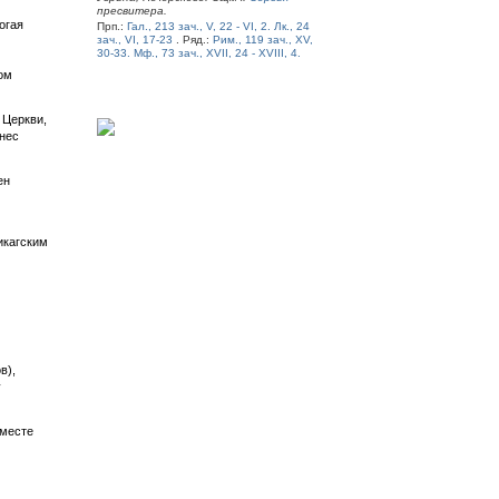
пресвитера.
огая
Прп.:
Гал., 213 зач., V, 22 - VI, 2.
Лк., 24
зач., VI, 17-23
. Ряд.:
Рим., 119 зач., XV,
30-33.
Мф., 73 зач., XVII, 24 - XVIII, 4.
ом
 Церкви,
нес
ен
икагским
в),
у
 месте