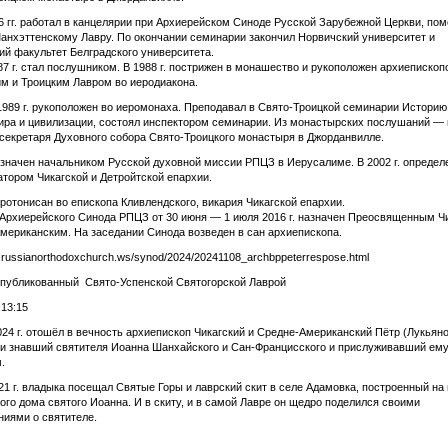
6 гг. работал в канцелярии при Архиерейском Синоде Русской Зарубежной Церкви, пом
анхэттенскому Лавру. По окончании семинарии закончил Норвичский университет и
ий факультет Белградского университета.
87 г. стал послушником. В 1988 г. пострижен в монашество и рукоположен архиепископ
м и Троицким Лавром во иеродиакона.
1989 г. рукоположен во иеромонаха. Преподавал в Свято-Троицкой семинарии Историю
ра и цивилизации, состоял инспектором семинарии. Из монастырских послушаний — 
секретаря Духовного собора Свято-Троицкого монастыря в Джорданвилле.
назначен начальником Русской духовной миссии РПЦЗ в Иерусалиме. В 2002 г. определ
тором Чикагской и Детройтской епархии.
хиротонисан во епископа Кливлендского, викария Чикагской епархии.
рхиерейского Синода РПЦЗ от 30 июня — 1 июля 2016 г. назначен Преосвященным Ч
мериканским. На заседании Синода возведен в сан архиепископа.
w.russianorthodoxchurch.ws/synod/2024/20241108_archbppeterrespose.html
опубликованный Свято-Успенской Святогорской Лаврой
, 13:15
024 г. отошёл в вечность архиепископ Чикагский и Средне-Американский Пётр (Лукьяно
и знавший святителя Иоанна Шанхайского и Сан-Францисского и прислуживавший ем
.
1 г. владыка посещал Святые Горы и лаврский скит в селе Адамовка, построенный на
ого дома святого Иоанна. И в скиту, и в самой Лавре он щедро поделился своими
иями о святителе.