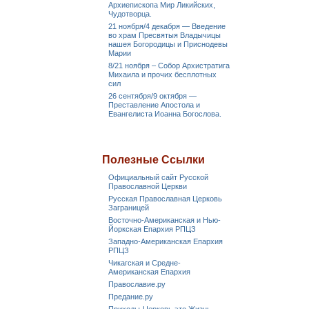
Архиепископа Мир Ликийских,
Чудотворца.
21 ноября/4 декабря — Введение
во храм Пресвятыя Владычицы
нашея Богородицы и Приснодевы
Марии
8/21 ноября – Собор Архистратига
Михаила и прочих бесплотных
сил
26 сентября/9 октября —
Преставление Апостола и
Евангелиста Иоанна Богослова.
Полезные Ссылки
Официальный сайт Русской
Православной Церкви
Русская Православная Церковь
Заграницей
Восточно-Американская и Нью-
Йоркская Епархия РПЦЗ
Западно-Американская Епархия
РПЦЗ
Чикагская и Средне-
Американская Епархия
Православие.ру
Предание.ру