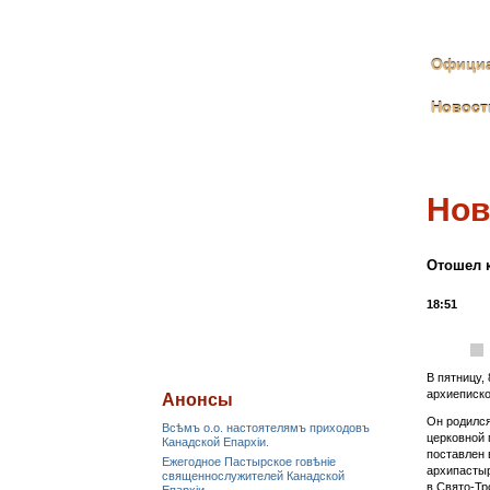
Официа
Новост
Нов
Отошел к
18:51
В пятницу,
архиеписко
Анонсы
Он родился
Всѣмъ о.о. настоятелямъ приходовъ
церковной 
Канадской Епархiи.
поставлен 
Ежегодное Пастырское говѣніе
архипастыр
священнослужителей Канадской
в Свято-Тр