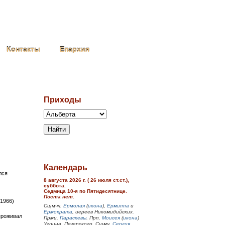
Контакты
Епархия
Приходы
Календарь
лся
8 августа 2026 г. ( 26 июля ст.ст.),
суббота.
Седмица 10-я по Пятидесятнице.
Поста нет.
†1966)
Сщмчч.
Ермолая
(
икона
),
Ермиппа
и
Ермократа
, иереев Никомидийских.
проживал
Прмц.
Параскевы
. Прп.
Моисея
(
икона
)
Угрина, Печерского. Сщмч.
Сергия