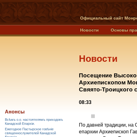
Официальный сайт Монре
Новости
Основы пр
Новости
Посещение Высоко
Архиепископом Мон
Свяято-Троицкого с
08:33
Анонсы
Всѣмъ о.о. настоятелямъ приходовъ
Канадской Епархiи.
По давней традиции, на 
Ежегодное Пастырское говѣніе
епархии Архиепископ Гав
священнослужителей Канадской