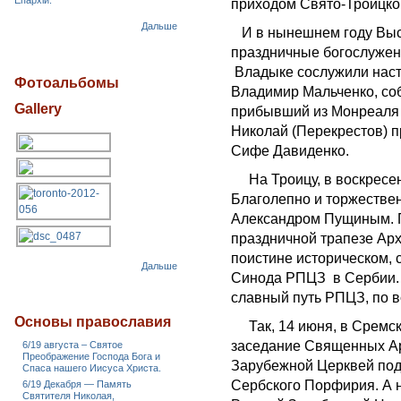
Епархіи.
приходом Свято-Троицког
Дальше
И в нынешнем году Выс
праздничные богослужен
Владыке сослужили наст
Фотоальбомы
Владимир Мальченко, со
Gallery
прибывший из Монреаля 
Николай (Перекрестов) 
Сифе Давиденко.
На Троицу, в воскресен
Благолепно и торжестве
Александром Пущиным. П
праздничной трапезе Арх
поистине историческом,
Дальше
Синода РПЦЗ в Сербии. 
славный путь РПЦЗ, по 
Основы православия
Так, 14 июня, в Сремск
заседание Священных Ар
6/19 августа – Святое
Преображение Господа Бога и
Зарубежной Церквей под
Спаса нашего Иисуса Христа.
Сербского Порфирия. А 
6/19 Декабря — Память
Святителя Николая,