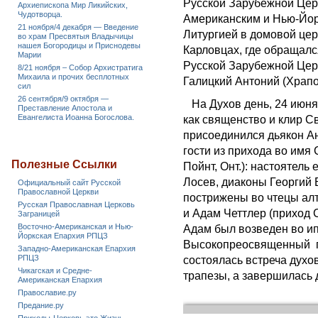
Русской Зарубежной Цер
Архиепископа Мир Ликийских,
Чудотворца.
Американским и Нью-Йор
21 ноября/4 декабря — Введение
Литургией в домовой це
во храм Пресвятыя Владычицы
нашея Богородицы и Приснодевы
Карловцах, где обращал
Марии
Русской Зарубежной Цер
8/21 ноября – Собор Архистратига
Михаила и прочих бесплотных
Галицкий Антоний (Храпо
сил
26 сентября/9 октября —
На Духов день, 24 июня
Преставление Апостола и
Евангелиста Иоанна Богослова.
как священство и клир С
присоединился дьякон Ан
гости из прихода во им
Полезные Ссылки
Пойнт, Онт.): настоятель
Лосев, диаконы Георгий
Официальный сайт Русской
Православной Церкви
пострижены во чтецы алт
Русская Православная Церковь
и Адам Четтлер (приход 
Заграницей
Восточно-Американская и Нью-
Адам был возведен во и
Йоркская Епархия РПЦЗ
Высокопреосвященный го
Западно-Американская Епархия
РПЦЗ
состоялась встреча духо
Чикагская и Средне-
трапезы, а завершилась
Американская Епархия
Православие.ру
Предание.ру