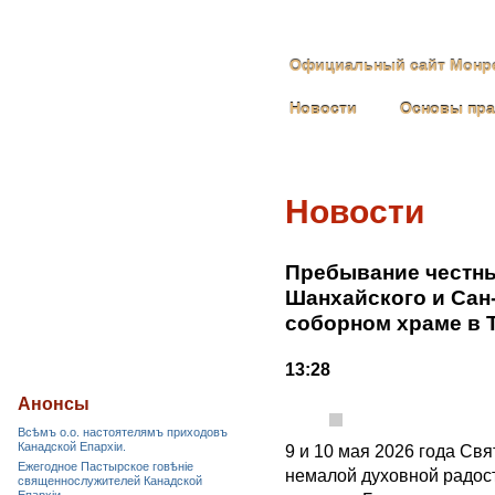
Официальный сайт Монре
Новости
Основы пр
Новости
Пребывание честны
Шанхайского и Сан
соборном храме в Т
13:28
Анонсы
Всѣмъ о.о. настоятелямъ приходовъ
Канадской Епархiи.
9 и 10 мая 2026 года Св
Ежегодное Пастырское говѣніе
немалой духовной радост
священнослужителей Канадской