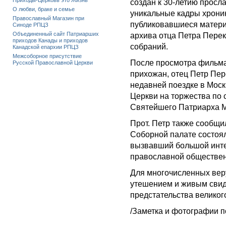
Приходы-Церковь это Жизнь
создан к 30-летию просл
О любви, браке и семье
уникальные кадры хроник
Православный Магазин при
публиковавшиеся матери
Синоде РПЦЗ
Объединенный сайт Патриарших
архива отца Петра Пере
приходов Канады и приходов
собраний.
Канадской епархии РПЦЗ
Межсоборное присутствие
После просмотра фильма
Русской Православной Церкви
прихожан, отец Петр Пер
недавней поездке в Моск
Церкви на торжества по 
Святейшего Патриарха Мо
Прот. Петр также сообщил
Соборной палате состоял
вызвавший большой инте
православной обществен
Для многочисленных вер
утешением и живым свид
предстательства великог
/Заметка и фотографии 