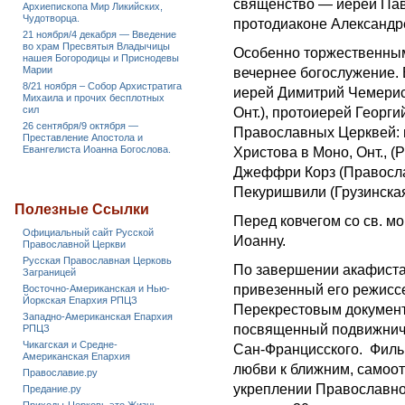
священство — иерей Пав
Архиепископа Мир Ликийских,
Чудотворца.
протодиаконе Александр
21 ноября/4 декабря — Введение
во храм Пресвятыя Владычицы
Особенно торжественным
нашея Богородицы и Приснодевы
Марии
вечернее богослужение. 
8/21 ноября – Собор Архистратига
иерей Димитрий Чемерис 
Михаила и прочих бесплотных
сил
Онт.), протоиерей Георг
26 сентября/9 октября —
Православных Церквей: 
Преставление Апостола и
Евангелиста Иоанна Богослова.
Христова в Моно, Онт., 
Джеффри Корз (Правосла
Пекуришвили (Грузинска
Полезные Ссылки
Перед ковчегом со св. 
Официальный сайт Русской
Иоанну.
Православной Церкви
Русская Православная Церковь
По завершении акафиста
Заграницей
привезенный его режиссе
Восточно-Американская и Нью-
Йоркская Епархия РПЦЗ
Перекрестовым докумен
Западно-Американская Епархия
посвященный подвижниче
РПЦЗ
Чикагская и Средне-
Сан-Францисского. Фильм
Американская Епархия
любви к ближним, самоо
Православие.ру
укреплении Православно
Предание.ру