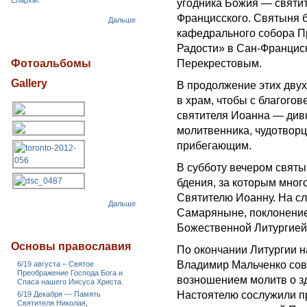
Епархіи.
угодника Божия — святит
Францисского. Святыня 
Дальше
кафедрального собора П
Радости» в Сан-Франци
Фотоальбомы
Перекрестовым.
Gallery
В продолжение этих двух
в храм, чтобы с благог
святителя Иоанна — див
молитвенника, чудотворц
прибегающим.
В субботу вечером свят
бдения, за которым мно
Святителю Иоанну. На сл
Дальше
Самаряныне, поклонени
Божественной Литургией
Основы православия
По окончании Литургии 
Владимир Мальченко сов
6/19 августа – Святое
Преображение Господа Бога и
возношением молитв о з
Спаса нашего Иисуса Христа.
Настоятелю сослужили п
6/19 Декабря — Память
Святителя Николая,