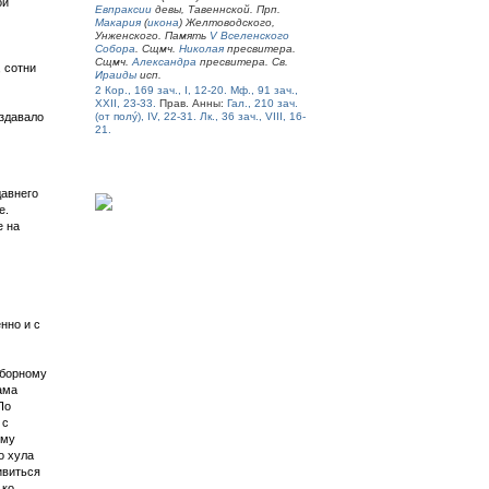
ой
Евпраксии
девы, Тавеннской. Прп.
Макария
(
икона
) Желтоводского,
Унженского. Память
V Вселенского
Собора
. Сщмч.
Николая
пресвитера.
Сщмч.
Александра
пресвитера. Св.
 сотни
Ираиды
исп.
2 Кор., 169 зач., I, 12-20.
Мф., 91 зач.,
XXII, 23-33.
Прав. Анны:
Гал., 210 зач.
оздавало
(от полу́), IV, 22-31.
Лк., 36 зач., VIII, 16-
21.
давнего
е.
е на
нно и с
оборному
ама
По
 с
ому
о хула
ивиться
 ко