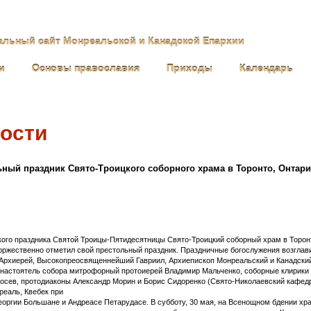
льный сайт Монреальской и Канадской Епархии
и
Основы православия
Приходы
Календарь
ости
ный праздник Свято-Троицкого соборного храма в Торонто, Онтари
кого праздника Святой Троицы-Пятидесятницы Свято-Троицкий соборный храм в Торон
оржественно отметил свой престольный праздник. Праздничные богослужения возглав
Архиерей, Высокопреосвященнейший Гавриил, Архиепископ Монреальский и Канадски
настоятель собора митрофорный протоиерей Владимир Мальченко, соборные клирики
осев, протодиаконы Александр Морин и Борис Сидоренко (Свято-Николаевский кафе
реаль, Квебек при
еоргии Большане и Андреасе Петарудасе. В субботу, 30 мая, на Всенощном бдении хр