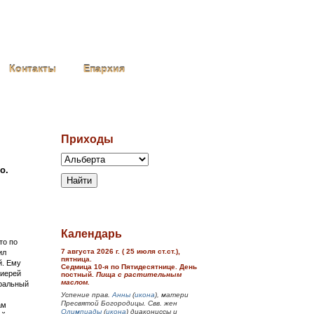
Контакты
Епархия
Приходы
о.
Календарь
то по
7 августа 2026 г. ( 25 июля ст.ст.),
ил
пятница.
й. Ему
Седмица 10-я по Пятидесятнице. День
 иерей
постный.
Пища с растительным
маслом.
дральный
Успение прав.
Анны
(
икона
), матери
Пресвятой Богородицы. Свв. жен
ам
Олимпиады
(
икона
) диакониссы и