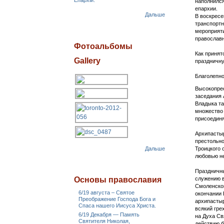
Епархіи.
наполнилс
епархии.
Дальше
В воскресе
транспортн
мероприяти
православн
Фотоальбомы
Как принят
Gallery
праздничну
Благолепно
Высокопре
заседания 
Владыка та
множество 
присоединя
Архипастыр
престольно
Дальше
Троицкого 
любовью не
Праздничны
Основы православия
служению в
Смоленской
6/19 августа – Святое
окончании 
Преображение Господа Бога и
архипастыр
Спаса нашего Иисуса Христа.
всякий гре
6/19 Декабря — Память
на Духа Св
Святителя Николая,
действию б