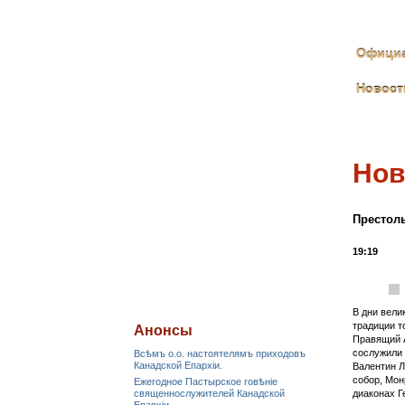
Официа
Новост
Нов
Престоль
19:19
В дни вели
традиции т
Анонсы
Правящий 
сослужили 
Всѣмъ о.о. настоятелямъ приходовъ
Канадской Епархiи.
Валентин Л
собор, Мон
Ежегодное Пастырское говѣніе
священнослужителей Канадской
диаконах Г