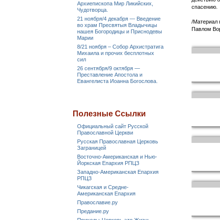
Архиепископа Мир Ликийских,
спасению.
Чудотворца.
21 ноября/4 декабря — Введение
/Материал 
во храм Пресвятыя Владычицы
Павлом Во
нашея Богородицы и Приснодевы
Марии
8/21 ноября – Собор Архистратига
Михаила и прочих бесплотных
сил
26 сентября/9 октября —
Преставление Апостола и
Евангелиста Иоанна Богослова.
Полезные Ссылки
Официальный сайт Русской
Православной Церкви
Русская Православная Церковь
Заграницей
Восточно-Американская и Нью-
Йоркская Епархия РПЦЗ
Западно-Американская Епархия
РПЦЗ
Чикагская и Средне-
Американская Епархия
Православие.ру
Предание.ру