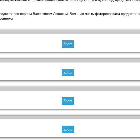
подготовлен иереем Валентином Лосевым. Большая часть фоторепортажа предоставл
роненко/
Zoom
Zoom
Zoom
Zoom