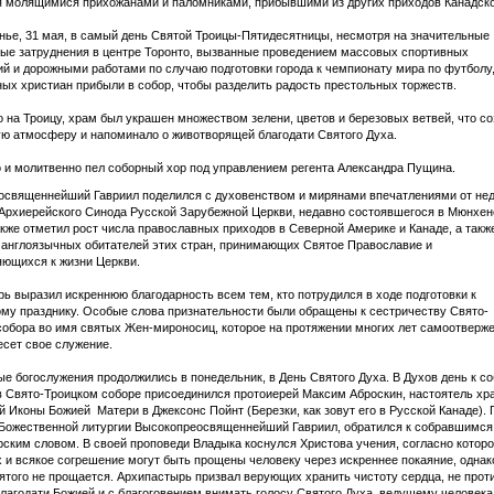
я молящимися прихожанами и паломниками, прибывшими из других приходов Канадск
нье, 31 мая, в самый день Святой Троицы-Пятидесятницы, несмотря на значительные
ые затруднения в центре Торонто, вызванные проведением массовых спортивных
й и дорожными работами по случаю подготовки города к чемпионату мира по футболу,
ых христиан прибыли в собор, чтобы разделить радость престольных торжеств.
о на Троицу, храм был украшен множеством зелени, цветов и березовых ветвей, что с
ю атмосферу и напоминало о животворящей благодати Святого Духа.
 и молитвенно пел соборный хор под управлением регента Александра Пущина.
освященнейший Гавриил поделился с духовенством и мирянами впечатлениями от не
Архиерейского Синода Русской Зарубежной Церкви, недавно состоявшегося в Мюнхен
кже отметил рост числа православных приходов в Северной Америке и Канаде, а такж
англоязычных обитателей этих стран, принимающих Святое Православие и
ющихся к жизни Церкви.
ь выразил искреннюю благодарность всем тем, кто потрудился в ходе подготовки к
му празднику. Особые слова признательности были обращены к сестричеству Свято-
собора во имя святых Жен-мироносиц, которое на протяжении многих лет самоотверже
сет свое служение.
е богослужения продолжились в понедельник, в День Святого Духа. В Духов день к с
 Свято-Троицком соборе присоединился протоиерей Максим Аброскин, настоятель хр
 Иконы Божией Матери в Джексонс Пойнт (Березки, как зовут его в Русской Канаде). 
Божественной литургии Высокопреосвященнейший Гавриил, обратился к собравшимся
ским словом. В своей проповеди Владыка коснулся Христова учения, согласно котор
х и всякое согрешение могут быть прощены человеку через искреннее покаяние, однак
ятого не прощается. Архипастырь призвал верующих хранить чистоту сердца, не прот
лагодати Божией и с благоговением внимать голосу Святого Духа, ведущему человека