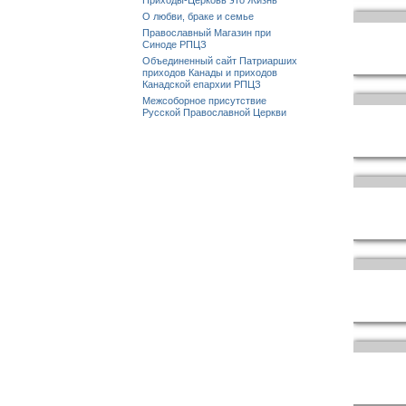
Приходы-Церковь это Жизнь
О любви, браке и семье
Православный Магазин при
Синоде РПЦЗ
Объединенный сайт Патриарших
приходов Канады и приходов
Канадской епархии РПЦЗ
Межсоборное присутствие
Русской Православной Церкви