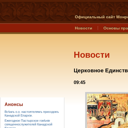
Официальный сайт Монре
Новости
Основы пр
Новости
Церковное Единст
09:45
Анонсы
Всѣмъ о.о. настоятелямъ приходовъ
Канадской Епархiи.
Ежегодное Пастырское говѣніе
священнослужителей Канадской