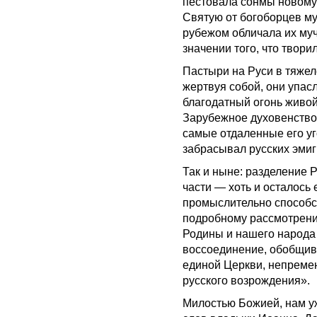
пестовала сонмы новомуч
Святую от богоборцев му
рубежом обличала их муч
значении того, что твори
Пастыри на Руси в тяжел
жертвуя собой, они упас
благодатный огонь живой
Зарубежное духовенство 
самые отдаленные его уг
забрасывал русских эмиг
Так и ныне: разделение 
части — хоть и осталось
промыслительно способс
подробному рассмотрени
Родины и нашего народа
воссоединение, обобщив
единой Церкви, непреме
русского возрождения».
Милостью Божией, нам у