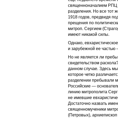
священноначалием РПЦ М
разделения. Но все тот 
1918 годов, предвидя по
прещения по политическ
митроп. Сергием (Страго
имеют никакой силы.
Однако, евхаристическо
и зарубежной ее частью 
Но не является ли преб
свидетельством раскола? 
данном случае. Здесь мы
которое четко различаетс
разделении пребывали м
Российские — основател
линию митрополита Серг
не имевшие евхаристиче
Достаточно назвать имен
священномученики митро
(Петровых), архиепископ 