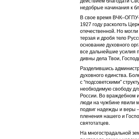
действием благодати Сво
недобрые начинания к б
В свое время ВЧК–ОГПУ–
1927 году расколоть Цер
отечественной. Но могли
терзая и дробя тело Рус
основание духовного орг
все дальнейшие усилия п
дивны дела Твои, Господи
Разделившись администра
духовного единства. Бо
с “подсоветскими” струк
необходимую свободу для
России. Во враждебном 
люди на чужбине явили м
подвиг надежды и веры — 
пленения нашего и Госпо
святотатцев.
На многострадальной зе