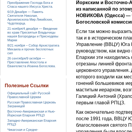
Йоркским и Восточно-
Преображение Господа Бога и
Спаса нашего Иисуса Христа.
из написанной по этом
6/19 Декабря — Память
НОВИКОВА (Одесса) — 
Святителя Николая,
Архиепископа Мир Ликийских,
Богословской комисси
Чудотворца.
21 ноября/4 декабря — Введение
Если так можно выразить
во храм Пресвятыя Владычицы
нашея Богородицы и Приснодевы
так и в историческом п
Марии
Управление (ВВЦУ) Юга 
8/21 ноября – Собор Архистратига
Михаила и прочих бесплотных
руководством, как видно
сил
Епархии эти находились 
26 сентября/9 октября —
Преставление Апостола и
отрезаны линией фронта
Евангелиста Иоанна Богослова.
церковного управления. 
которого входили как ме
гонений большевиков иер
Полезные Ссылки
маститым иерархом, воз
Официальный сайт Русской
Галицкий Антоний (Храпо
Православной Церкви
первым главой РПЦЗ.
Русская Православная Церковь
Заграницей
Восточно-Американская и Нью-
Как окончательно подтве
Йоркская Епархия РПЦЗ
после 1991 года, ВВЦУ Ю
Западно-Американская Епархия
РПЦЗ
благословения святого П
Чикагская и Средне-
управления были впосле