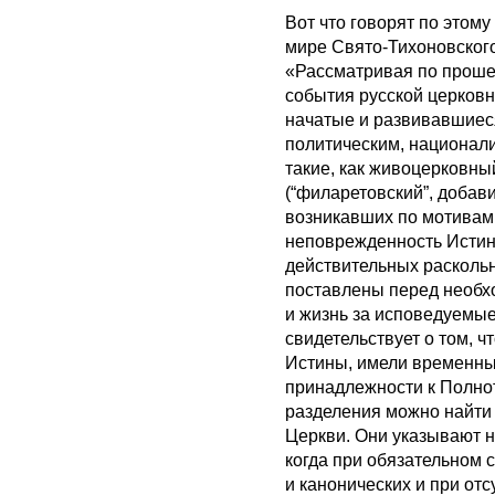
Вот что говорят по этом
мире Свято-Тихоновского
«Рассматривая по проше
события русской церковн
начатые и развивавшиес
политическим, национал
такие, как живоцерковны
(“филаретовский”, добави
возникавших по мотивам
неповрежденность Истины
действительных раскольн
поставлены перед необхо
и жизнь за исповедуемые
свидетельствует о том, ч
Истины, имели временный
принадлежности к Полно
разделения можно найти 
Церкви. Они указывают на
когда при обязательном 
и канонических и при от