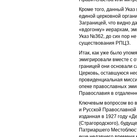
Кроме того, данный Указ
единой церковной орган
Заграницей, что видно да
«вдогонку» иерархам, э
Указ №362, до сих пор н
существования РПЦЗ.
Итак, как уже было упом
эмигрировали вместе с 
границей они основали 
Церковь, оставшуюся не
провиденциальная миссия
опеке православных эмиг
Православия в отдаленн
Ключевым вопросом во 
и Русской Православной
изданная в 1927 году «
(Страгородского), будуще
Патриаршего Местоблюст
еще недавнего времени 