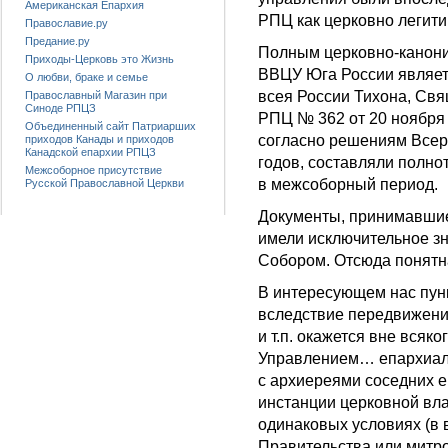
Американская Епархия
РПЦ как церковно легит
Православие.ру
Предание.ру
Полным церковно-канони
Приходы-Церковь это Жизнь
ВВЦУ Юга России являет
О любви, браке и семье
всея России Тихона, Св
Православный Магазин при
Синоде РПЦЗ
РПЦ № 362 от 20 ноября 
Объединенный сайт Патриарших
согласно решениям Всер
приходов Канады и приходов
Канадской епархии РПЦЗ
годов, составляли полно
Межсоборное присутствие
в межсоборный период.
Русской Православной Церкви
Документы, принимавшиес
имели исключительное зн
Собором. Отсюда понятна
В интересующем нас пунк
вследствие передвижени
и т.п. окажется вне вся
Управлением… епархиал
с архиереями соседних 
инстанции церковной вла
одинаковых условиях (в
Правительства или митро