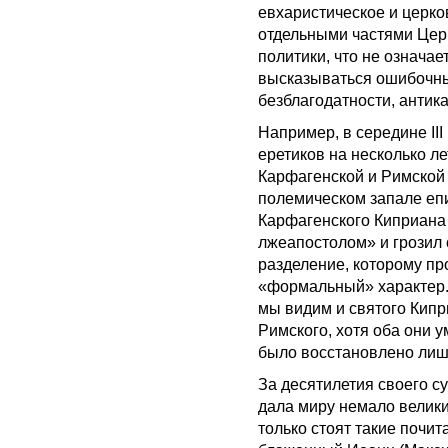
евхаристическое и церк
отдельными частями Церк
политики, что не означае
высказываться ошибочны
безблагодатности, антик
Например, в середине III
еретиков на несколько 
Карфагенской и Римской 
полемическом запале еп
Карфагенского Киприана
лжеапостолом» и грозил 
разделение, которому пр
«формальный» характер.
мы видим и святого Кипр
Римского, хотя оба они 
было восстановлено лишь
За десятилетия своего 
дала миру немало велик
только стоят такие поч