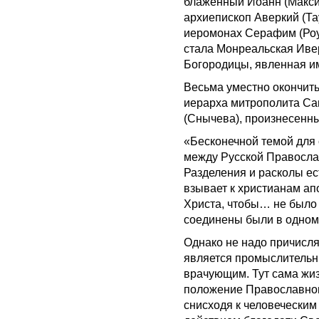
блаженный Иоанн (Максим
архиепископ Аверкий (Та
иеромонах Серафим (Роуз
стала Монреальская Иве
Богородицы, явленная им
Весьма уместно окончить
иерарха митрополита Са
(Снычева), произнесенны
«Бесконечной темой для 
между Русской Правосла
Разделения и расколы ес
взывает к христианам а
Христа, чтобы… не было
соединены были в одном д
Однако не надо причислят
является промыслительн
врачующим. Тут сама жи
положение Православног
снисходя к человечески