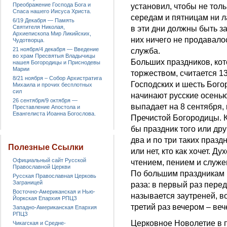
Преображение Господа Бога и
установил, чтобы не толь
Спаса нашего Иисуса Христа.
середам и пятницам ни л
6/19 Декабря — Память
Святителя Николая,
в эти дни должны быть з
Архиепископа Мир Ликийских,
них ничего не продавалос
Чудотворца.
21 ноября/4 декабря — Введение
служба.
во храм Пресвятыя Владычицы
Больших праздников, кот
нашея Богородицы и Приснодевы
Марии
торжеством, считается 1
8/21 ноября – Собор Архистратига
Господских и шесть Бого
Михаила и прочих бесплотных
сил
начинают русские осенью
26 сентября/9 октября —
выпадает на 8 сентября,
Преставление Апостола и
Евангелиста Иоанна Богослова.
Пречистой Богородицы. К
бы праздник того или дру
два и по три таких празд
Полезные Ссылки
или нет, кто как хочет. 
Официальный сайт Русской
чтением, пением и служе
Православной Церкви
По большим праздникам и
Русская Православная Церковь
Заграницей
раза: в первый раз перед
Восточно-Американская и Нью-
называется заутреней, во
Йоркская Епархия РПЦЗ
третий раз вечером – веч
Западно-Американская Епархия
РПЦЗ
Церковное Новолетие в 
Чикагская и Средне-