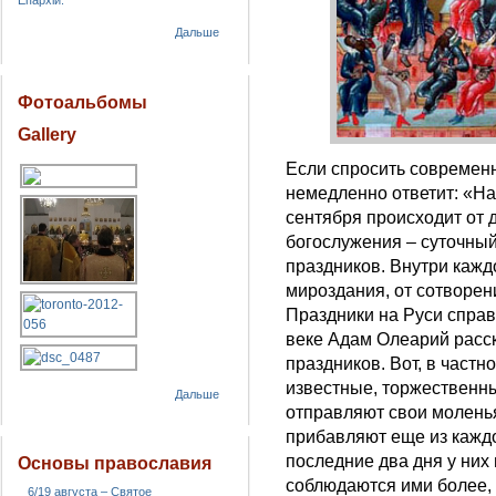
Епархіи.
Дальше
Фотоальбомы
Gallery
Если спросить современн
немедленно ответит: «На
сентября происходит от 
богослужения – суточный
праздников. Внутри кажд
мироздания, от сотворен
Праздники на Руси справ
веке Адам Олеарий расск
праздников. Вот, в частн
известные, торжественны
Дальше
отправляют свои моленья
прибавляют еще из каждо
последние два дня у них
Основы православия
соблюдаются ими более,
6/19 августа – Святое