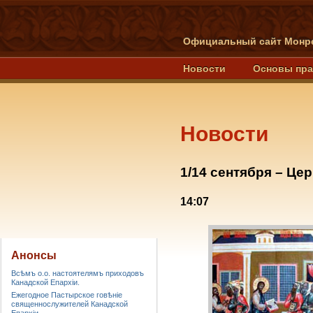
Официальный сайт Монре
Новости
Основы пр
Новости
1/14 сентября – Це
14:07
Анонсы
Всѣмъ о.о. настоятелямъ приходовъ
Канадской Епархiи.
Ежегодное Пастырское говѣніе
священнослужителей Канадской