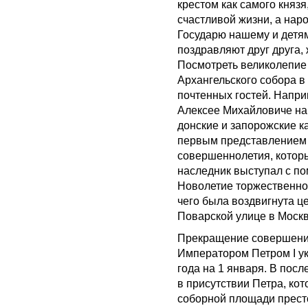
крестом как самого князя
счастливой жизни, а наро
Государю нашему и детям
поздравляют друг друга,
Посмотреть великолепие
Архангельского собора в
почтенных гостей. Напри
Алексее Михайловиче на
донские и запорожские к
первым представлением 
совершеннолетия, котор
наследник выступал с пом
Новолетие торжественно 
чего была воздвигнута ц
Поварской улице в Москв
Прекращение совершения
Императором Петром I ук
года на 1 января. В посл
в присутствии Петра, ко
соборной площади прест