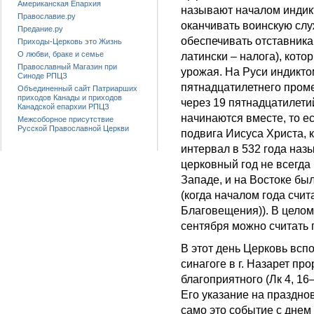
Американская Епархия
называют началом индик
Православие.ру
оканчивать воинскую служ
Предание.ру
обеспечивать отставникам
Приходы-Церковь это Жизнь
О любви, браке и семье
латински – налога), кото
Православный Магазин при
урожая. На Руси индикто
Синоде РПЦЗ
пятнадцатилетнего проме
Объединенный сайт Патриарших
приходов Канады и приходов
через 19 пятнадцатилети
Канадской епархии РПЦЗ
начинаются вместе, то е
Межсоборное присутствие
Русской Православной Церкви
подвига Иисуса Христа, 
интервал в 532 года наз
церковный год не всегда
Западе, и на Востоке бы
(когда началом года счит
Благовещения)). В целом
сентября можно считать
В этот день Церковь вспо
синагоге в г. Назарет пр
благоприятного (Лк 4, 16
Его указание на праздно
само это событие с днем 