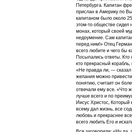
Петербурга. Капитан фре
прислан в Америку по В
капитаном было около 25
этом-то обществе сидел 
монах, который своей му
недоумение. Сам капитан
перед ним!» Отец Герман
всего любите и чего бы 
Посыпались ответы. Кто ж
кто прекрасный корабль, 
«Не правда ли, — сказал
желания можно привести к
понятию, считает он бол
отвечали ему все. «Что 
лучше всего и по преиму
Иисус Христос, Который 
всему дал жизнь, все сод
любовь и прекраснее все
всего любить Его и искат
Все заговорили: «Ну да, 