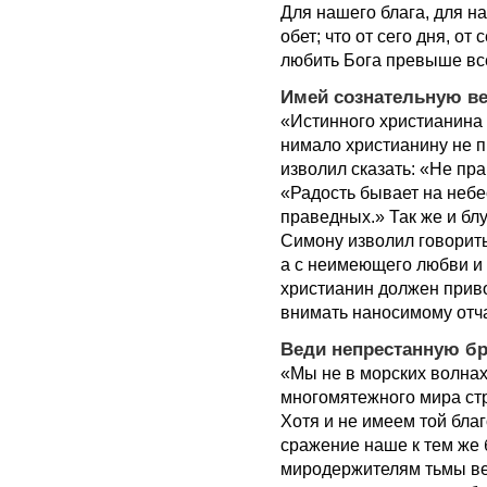
Для нашего блага, для н
обет; что от сего дня, от
любить Бога превыше все
Имей сознательную в
«Истинного христианина 
нимало христианину не п
изволил сказать: «Не пр
«Радость бывает на неб
праведных.» Так же и бл
Симону изволил говорит
а с неимеющего любви и
христианин должен приво
внимать наносимому отча
Веди непрестанную б
«Мы не в морских волнах
многомятежного мира стр
Хотя и не имеем той бла
сражение наше к тем же 
миродержителям тьмы век