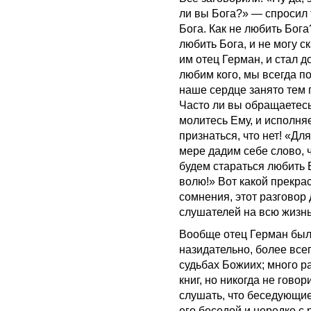
ли вы Бога?» — спросил 
Бога. Как не любить Бог
любить Бога, и не могу 
им отец Герман, и стал д
любим кого, мы всегда по
наше сердце занято тем п
Часто ли вы обращаетесь 
молитесь Ему, и исполн
признаться, что нет! «Дл
мере дадим себе слово, чт
будем стараться любить 
волю!» Вот какой прекра
сомнения, этот разговор
слушателей на всю жизнь
Вообще отец Герман был 
назидательно, более всег
судьбах Божиих; много р
книг, но никогда не гово
слушать, что беседующие
его беседой и нередко с 