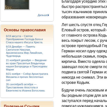
Благодаря усердию этих
быстро распространятьс
тысяч язычников приняли
Дальше
образования новокрещенн
Лет шесть спустя отец Г
Еловый остров, который
Основы православия
от главного острова Код
6/19 августа – Святое
Преображение Господа Бога и
весь покрыт лесом, с ру
Спаса нашего Иисуса Христа.
острове преподобный Гер
6/19 Декабря — Память
Святителя Николая,
Герман носил одну одежд
Архиепископа Мир Ликийских,
небольшая скамья, покр
Чудотворца.
21 ноября/4 декабря — Введение
кирпича. Вместо одеяла 
во храм Пресвятыя Владычицы
завещал после смерти по
нашея Богородицы и Приснодевы
Марии
подвига святой Герман и
8/21 ноября – Собор Архистратига
никогда не снимал. Эти 
Михаила и прочих бесплотных
сил
острове Кодьяк.
26 сентября/9 октября —
Преставление Апостола и
Будучи очень ласковым и
Евангелиста Иоанна Богослова.
бы родным отцом для але
заступался перед начал
помогал нуждающимся, че
Полезные Ссылки