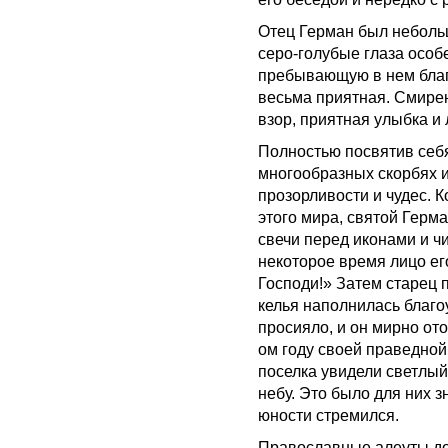
Отец Герман был неболь
серо-голубые глаза особ
пребывающую в нем благо
весьма приятная. Смирен
взор, приятная улыбка и 
Полностью посвятив себя
многообразных скорбях и
прозорливости и чудес. 
этого мира, святой Герм
свечи перед иконами и ч
некоторое время лицо его
Господи!» Затем старец 
келья наполнилась благо
просияло, и он мирно ото
ом году своей праведной
поселка увидели светлый
небу. Это было для них з
юности стремился.
Православные алеуты до 