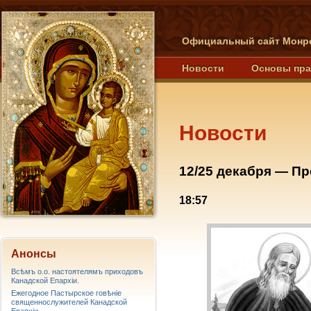
Официальный сайт Монре
Новости
Основы пр
Новости
12/25 декабря — П
18:57
Анонсы
Всѣмъ о.о. настоятелямъ приходовъ
Канадской Епархiи.
Ежегодное Пастырское говѣніе
священнослужителей Канадской