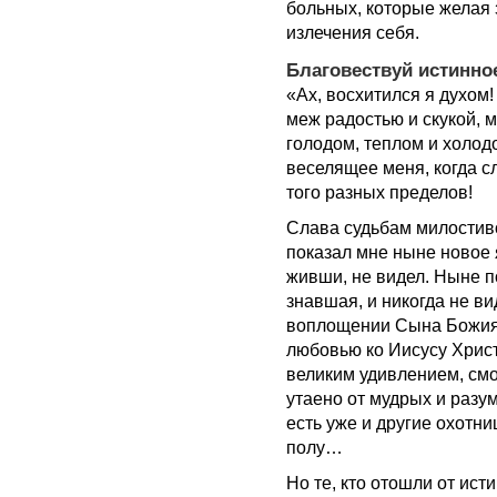
больных, которые желая 
излечения себя.
Благовествуй истинно
«Ах, восхитился я духом
меж радостью и скукой, 
голодом, теплом и холод
веселящее меня, когда с
того разных пределов!
Слава судьбам милостив
показал мне ныне новое я
живши, не видел. Ныне 
знавшая, и никогда не в
воплощении Сына Божия и
любовью ко Иисусу Христу
великим удивлением, смо
утаено от мудрых и разу
есть уже и другие охотни
полу…
Но те, кто отошли от ис