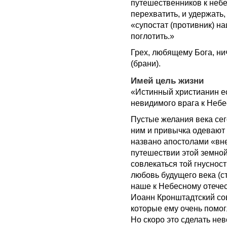
путешественников к неб
перехватить, и удержать, 
«супостат (противник) на
поглотить.»
Грех, любящему Бога, нич
(брани).
Имей цель жизни
«Истинный христианин е
невидимого врага к Небе
Пустые желания века сег
ним и привычка одевают 
названо апостолами «вн
путешествии этой земно
совлекаться той гнуснос
любовь будущего века (с
наше к Небесному отечес
Иоанн Кронштадтский сов
которые ему очень помог
Но скоро это сделать не