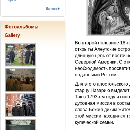
Епархіи.
Дальше
Фотоальбомы
Gallery
Во второй половине 18-
открыты Алеутские остро
длинную цепь от восточн
Северной Америки. С от
необходимость просветит
поданными России.
Для этого апостольског
старцу Назарию выделит
Так в 1793-ем году из и
духовная миссия в соста
слова Божия диким жите
этой миссии находился т
купеческой семьи.