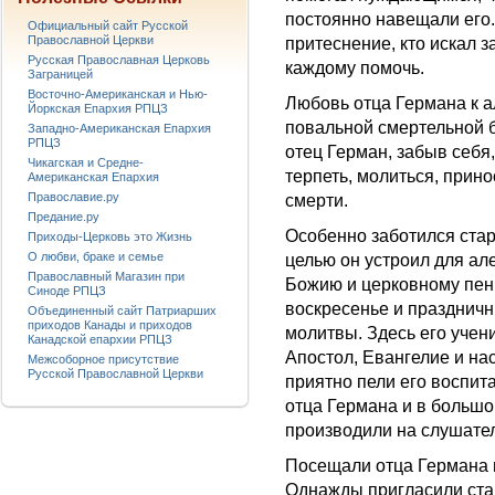
постоянно навещали его.
Официальный сайт Русской
Православной Церкви
притеснение, кто искал 
Русская Православная Церковь
каждому помочь.
Заграницей
Восточно-Американская и Нью-
Любовь отца Германа к 
Йоркская Епархия РПЦЗ
повальной смертельной б
Западно-Американская Епархия
РПЦЗ
отец Герман, забыв себя
Чикагская и Средне-
терпеть, молиться, прин
Американская Епархия
Православие.ру
смерти.
Предание.ру
Особенно заботился стар
Приходы-Церковь это Жизнь
О любви, браке и семье
целью он устроил для але
Православный Магазин при
Божию и церковному пению
Синоде РПЦЗ
воскресенье и праздничн
Объединенный сайт Патриарших
приходов Канады и приходов
молитвы. Здесь его учен
Канадской епархии РПЦЗ
Апостол, Евангелие и на
Межсоборное присутствие
Русской Православной Церкви
приятно пели его воспи
отца Германа и в большо
производили на слушате
Посещали отца Германа и
Однажды пригласили ста