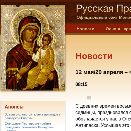
Официальный сайт Монре
Новости
Основы пр
Новости
12 мая/29 апреля –
08:15
С древних времен восьмо
Анонсы
седмицы, праздновался 
Всѣмъ о.о. настоятелямъ приходовъ
Канадской Епархiи.
обозначается у нас в От
Ежегодное Пастырское говѣніе
Антипасха. Услышав это 
священнослужителей Канадской