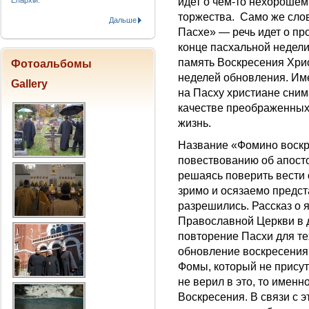
Епархіи.
идет о чем-то нехороше
торжества. Само же сло
Дальше
Пасхе» — речь идет о п
конце пасхальной недели
память Воскресения Хри
Фотоальбомы
неделей обновления. Име
Gallery
на Пасху христиане сним
качестве преображенных
жизнь.
Название «Фомино воскр
повествованию об апосто
решаясь поверить вести 
зримо и осязаемо предс
разрешились. Рассказ о 
Православной Церкви в 
повторение Пасхи для тех
обновление воскресения
Фомы, который не присут
не верил в это, то имен
Воскресения. В связи с 