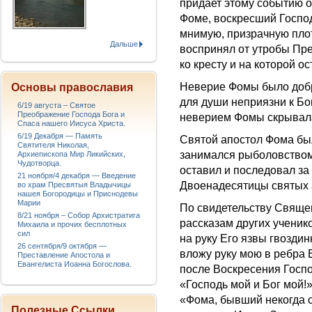
придает этому событию 
Фоме, воскресший Господ
мнимую, призрачную плот
Дальше
воспринял от утробы Пр
ко кресту и на которой о
Неверие Фомы было добр
Основы православия
для души неприязни к Бог
6/19 августа – Святое
Преображение Господа Бога и
неверием Фомы скрывала
Спаса нашего Иисуса Христа.
6/19 Декабря — Память
Святой апостол Фома был
Святителя Николая,
занимался рыболовством
Архиепископа Мир Ликийских,
Чудотворца.
оставил и последовал за
21 ноября/4 декабря — Введение
Двоенадесятицы святых а
во храм Пресвятыя Владычицы
нашея Богородицы и Приснодевы
Марии
По свидетельству Священ
8/21 ноября – Собор Архистратига
рассказам других ученик
Михаила и прочих бесплотных
сил
на руку Его язвы гвоздин
26 сентября/9 октября —
вложу руку мою в ребра Е
Преставление Апостола и
Евангелиста Иоанна Богослова.
после Воскресения Госпо
«Господь мой и Бог мой!»
«Фома, бывший некогда с
Полезные Ссылки