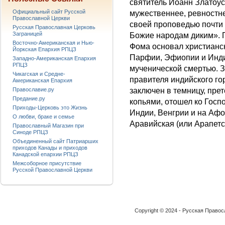
святитель Иоанн Златоус
Официальный сайт Русской
мужественнее, ревностне
Православной Церкви
своей проповедью почти
Русская Православная Церковь
Заграницей
Божие народам диким». 
Восточно-Американская и Нью-
Фома основал христианс
Йоркская Епархия РПЦЗ
Парфии, Эфиопии и Инди
Западно-Американская Епархия
РПЦЗ
мученической смертью. З
Чикагская и Средне-
правителя индийского го
Американская Епархия
Православие.ру
заключен в темницу, прет
Предание.ру
копьями, отошел ко Госп
Приходы-Церковь это Жизнь
Индии, Венгрии и на Аф
О любви, браке и семье
Аравийская (или Арапетс
Православный Магазин при
Синоде РПЦЗ
Объединенный сайт Патриарших
приходов Канады и приходов
Канадской епархии РПЦЗ
Межсоборное присутствие
Русской Православной Церкви
Copyright © 2024 - Русская Право