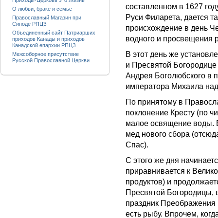
Приходы-Церковь это Жизнь
составленном в 1627 год
О любви, браке и семье
Руси Филарета, дается та
Православный Магазин при
Синоде РПЦЗ
происхождение в день Че
Объединенный сайт Патриарших
водного и просвещения р
приходов Канады и приходов
Канадской епархии РПЦЗ
В этот день же установл
Межсоборное присутствие
Русской Православной Церкви
и Пресвятой Богородице 
Андрея Боголюбского в п
императора Михаила над
По принятому в Правосла
поклонение Кресту (по ч
малое освящение воды. 
мед нового сбора (отсю
Спас).
С этого же дня начинаетс
приравнивается к Велико
продуктов) и продолжаетс
Пресвятой Богородицы, в 
праздник Преображения 
есть рыбу. Впрочем, ког