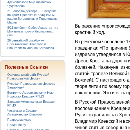
Архиепископа Мир Ликийских,
Чудотворца.
21 ноября/4 декабря — Введение
во храм Пресвятыя Владычицы
нашея Богородицы и Приснодевы
Марии
Выражение «происхожден
8/21 ноября – Собор Архистратига
Михаила и прочих бесплотных
крестный ход.
сил
26 сентября/9 октября —
В греческом часослове 1
Преставление Апостола и
праздника: «По причине 
Евангелиста Иоанна Богослова.
издревле утвердился в К
Древо Креста на дороги 
болезней. Накануне, изн
Полезные Ссылки
святой трапезе Великой 
Официальный сайт Русской
Православной Церкви
Божией). С настоящего д
Русская Православная Церковь
творя литии по всему гор
Заграницей
поклонения. Это и есть 
Восточно-Американская и Нью-
Йоркская Епархия РПЦЗ
В Русской Православной 
Западно-Американская Епархия
РПЦЗ
воспоминанием Крещения
Чикагская и Средне-
Руси сохранилось в Хрон
Американская Епархия
Православие.ру
Владимир Киевский и вся
Предание.ру
чинов святыя соборныя и