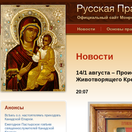
Официальный сайт Монре
Новости
Основы пр
Новости
14/1 августа – Про
Животворящего Кре
20:07
Анонсы
Всѣмъ о.о. настоятелямъ приходовъ
Канадской Епархiи.
Ежегодное Пастырское говѣніе
священнослужителей Канадской