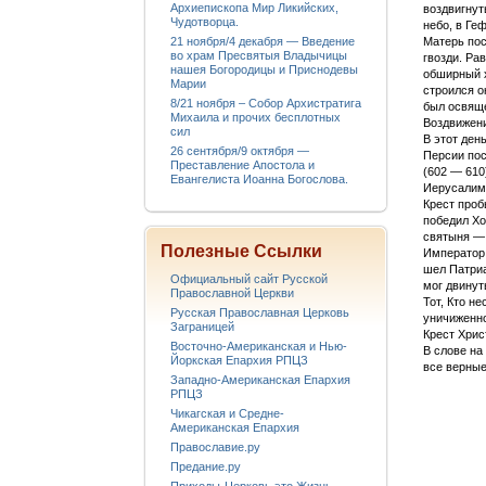
Архиепископа Мир Ликийских,
воздвигнут
Чудотворца.
небо, в Ге
21 ноября/4 декабря — Введение
Матерь пос
во храм Пресвятыя Владычицы
гвозди. Ра
нашея Богородицы и Приснодевы
обширный х
Марии
строился о
8/21 ноября – Собор Архистратига
был освяще
Михаила и прочих бесплотных
Воздвижени
сил
В этот ден
26 сентября/9 октября —
Персии пос
Преставление Апостола и
(602 — 610
Евангелиста Иоанна Богослова.
Иерусалим 
Крест проб
победил Хо
святыня — 
Полезные Ссылки
Император 
шел Патриа
Официальный сайт Русской
мог двинут
Православной Церкви
Тот, Кто н
Русская Православная Церковь
уничиженно
Заграницей
Крест Хрис
Восточно-Американская и Нью-
В слове на
Йоркская Епархия РПЦЗ
все верные
Западно-Американская Епархия
РПЦЗ
Чикагская и Средне-
Американская Епархия
Православие.ру
Предание.ру