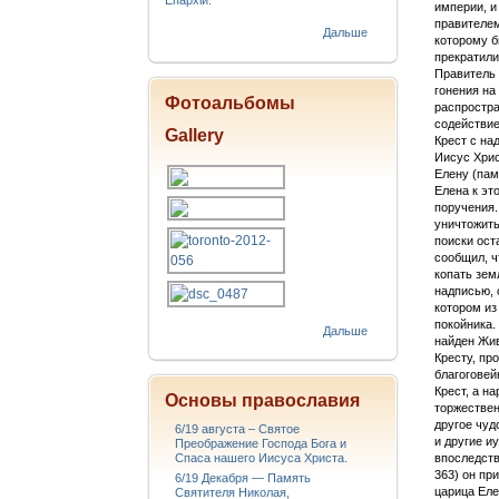
Епархіи.
империи, и
правителем
Дальше
которому б
прекратили
Правитель 
гонения на
Фотоальбомы
распростра
содействие
Gallery
Крест с на
Иисус Хрис
Елену (пам
Елена к эт
поручения.
уничтожить
поиски ост
сообщил, ч
копать зем
надписью, 
котором из
покойника.
Дальше
найден Жи
Кресту, пр
благоговей
Крест, а н
Основы православия
торжествен
другое чуд
6/19 августа – Святое
и другие и
Преображение Господа Бога и
Спаса нашего Иисуса Христа.
впоследств
363) он пр
6/19 Декабря — Память
царица Еле
Святителя Николая,