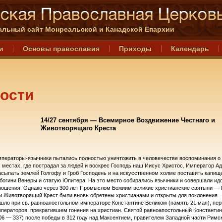
льный сайт Монреальской и Канадской Епархии
и
Основы православия
Приходы
Календарь
ости
14/27 сентября — Всемирное Воздвижение Честнаго и
Животворящаго Креста
ператоры-язычники пытались полностью уничтожить в человечестве воспоминания о
местах, где пострадал за людей и воскрес Господь наш Иисус Христос. Император А
асыпать землей Голгофу и Гроб Господень и на искусственном холме поставить капищ
богини Венеры и статую Юпитера. На это место собирались язычники и совершали ид
ошения. Однако через 300 лет Промыслом Божиим великие христианские святыни — 
и Животворящий Крест были вновь обретены христианами и открыты для поклонения.
шло при св. равноапостольном императоре Константине Великом (память 21 мая), пер
ператоров, прекратившем гонения на христиан. Святой равноапостольный Константин
06 — 337) после победы в 312 году над Максентием, правителем Западной части Римс