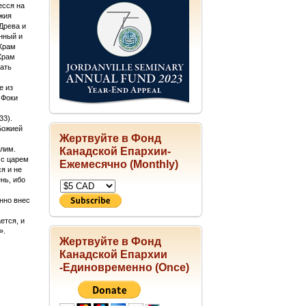
есся на
ожия
Древа и
нный и
 Храм
 Храм
вать
е из
 Фоки
33).
Божией
Жертвуйте в Фонд
лим.
Канадской Епархии-
 с царем
Ежемесячно (Monthly)
я и не
нь, ибо
нно внес
ется, и
».
Жертвуйте в Фонд
Канадской Епархии
-Единовременно (Once)