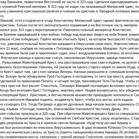
 над Ликинием, правителем Восточной ее части, в 323 году сделался единодержавным
 огромной Римской империи. В 313 году он издал так называемый Миланский эдикт, по
ыла узаконена христианская религия и гонения на христиан в Западной половине имп
сь.
Ликиний, хотя и подписал в угоду Константину Миланский эдикт, однако фактически п
 христиан. Только после его окончательного поражения и на Восточную часть империи
нился указ 313 года о веротерпимости. Равноапостольный император Константин,
м Божиим одержавший в трех войнах победу над врагами, видел на небе Божие знам
дписью «Сим победиши». Горячо желая отыскать Крест, на котором был распят Господ
тос, равноапостольный Константин направил в Иерусалим свою мать, благочестивую
ять 21 мая), снабдив ее письмом к Патриарху Иерусалимскому Макарию. Хотя святая
ому времени была уже в преклонных годах, она с воодушевлением взялась за исполне
 Языческие капища и идольские статуи, наполнявшие Иерусалим, царица повелела
. Разыскивая Животворящий Крест, она расспрашивала христиан и иудеев, но долгое 
авались безуспешными. Наконец, ей указали на одного старого еврея по имени Иуда, 
то Крест зарыт там, где стоит капище Венеры. Капище разрушили и, совершив молитву
лю. Вскоре были обнаружены Гроб Господень и неподалеку от него три креста, дощечка
сделанной по приказанию Пилата, и четыре гвоздя, пронзившие Тело Господа. Чтобы уз
 трех крестов был распят Спаситель, Патриарх Макарий поочередно возложил кресты 
 Когда был возложен Крест Господень, мертвец ожил. Увидев воскресшего, все убедили
вотворящий Крест. Христиане, в бесчисленном множестве пришедшие поклониться Св
осили святителя Макария поднять, воздвигнуть Крест, чтобы все могли, хотя издали,
но созерцать Его. Тогда Патриарх и другие духовные лица начали высоко поднимать С
арод, взывая: «Господи, помилуй», благоговейно поклонялся Честному Древу. Это
ное событие произошло в 326 году. При обретении Животворящего Креста совершилос
о: тяжело больная женщина, при осенений ее Святым Крестом, сразу исцелилась. Ста
удеи уверовали во Христа и приняли святое Крещение. Иуда получил имя Кириак и
ии был рукоположен во епископа Иерусалимского. В царствование Юлиана Отступник
инял мученическую смерть за Христа (память священномученика Кириака 28 октября).
на ознаменовала места, связанные с земной жизнью Спасителя, основанием более 80