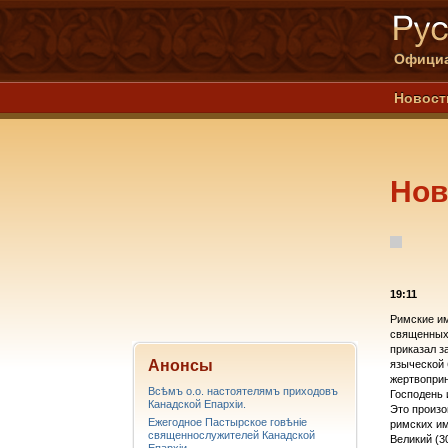
Официа
Новост
Нов
19:11
Римские им
священных 
приказал з
Анонсы
языческой 
жертвоприн
Всѣмъ о.о. настоятелямъ приходовъ
Господень 
Канадской Епархiи.
Это произо
Ежегодное Пастырское говѣніе
римских им
священнослужителей Канадской
Великий (3