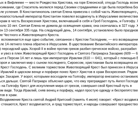
ых в Вифлееме — месте Рождества Христова, на горе Елеонской, откуда Господь возн
фсимании, где Спаситель молился перед Своими страданиями и где была погребена Б
ле успения. В Константинополь святая Елена привезла с собой часть Животворящего 
вноапостольный император Константин повелел воздвигнуть в Иерусалиме величестве
рам в честь Воскресения Христова, включавший в себя и Гроб Господень, и Голгофу.
коло 10 лет. Святая Елена не дожила до освящения храма; она скончалась в 327 году.
н 13 сентября 335 года. На следующий день, 14 сентября, установлено было праздно
е Честного и Животворящего Креста.
ь вспоминается еще одно событие, связанное с Крестом Господним, — его возвращени
ле 14-летнего плена обратно в Иерусалим. В царствование Византийского императора
) персидский царь Хозрой II в войне против греков разбил греческое войско, разграбил
и увез в плен Животворящий Крест Господень и Святого Патриарха Захарию (609 — 6
ыл в Персии 14 лет и лишь при императоре Ираклии (610 — 641), который с помощью 
зроя и заключил мир с сыном последнего, Сироесом, христианам была возвращена их
Крест Господень. С великим торжеством Животворящий Крест был принесен в Иеруса
Ираклий в царском венце и порфире понес Крест Христов в храм Воскресения. Рядом
рх Захария. У ворот, которыми восходили на Голгофу, император внезапно остановилс
ься дальше. Святой Патриарх объяснил царю, что ему преграждает путь Ангел Господе
ес на Голгофу Крест для искупления мира от грехов, совершил свой Крестный путь в
м виде. Тогда Ираклий, сняв венец и порфиру, надел простую одежду и беспрепятстве
тов в храм.
 Воздвижение Креста святой Андрей Критский (память 4 июля) говорит: «Крест воздвига
 стекаются, Крест воздвигается, и град торжествует, и народы совершают празднество