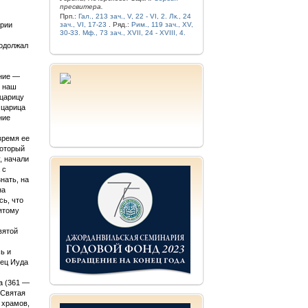
пресвитера.
Прп.:
Гал., 213 зач., V, 22 - VI, 2.
Лк., 24
ерии
зач., VI, 17-23
. Ряд.:
Рим., 119 зач., XV,
30-33.
Мф., 73 зач., XVII, 24 - XVIII, 4.
родолжал
ение —
ь наш
 царицу
 царица
ние
время ее
который
, начали
 с
нать, на
на
сь, что
ятому
вятой
ь и
рец Иуда
а (361 —
 Святая
 храмов,