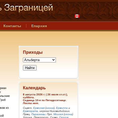
Контакты
Епархия
Приходы
Календарь
дриан
е
8 августа 2026 г. ( 26 июля ст.ст.),
ольские
суббота.
Гроб
Седмица 10-я по Пятидесятнице.
Поста нет.
вом из
Сщмчч.
Ермолая
(
икона
),
Ермиппа
и
Ермократа
, иереев Никомидийских.
Прмц.
Параскевы
. Прп.
Моисея
(
икона
)
кой
Угрина, Печерского. Сщмч.
Сергия