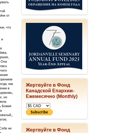
довать
ятой
Мне от
ни, что
 и
на
бива,
арших,
а Она
илась
ичего
жения
ворением
огда, как
Жертвуйте в Фонд
ении в
Канадской Епархии-
церковь,
Ежемесячно (Monthly)
х, но
люла
ь Божия
за
оватый,,
атое;
е
Себе не
Жертвуйте в Фонд
е