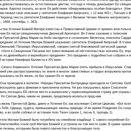
а довольствовалась их естественным цветом, что еще и теперь доказывает Ее свяще
окров. Коротко сказать, во всех Ее действиях обнаруживалась особая благодать». (Ни
имствовал свое описание у святителя Епифания Кипрского, + 12 мая 403 г.; Письмо к
 Перевод текста святителя Епифания помещен п Великих Четиих-Минеях митрополита
, 1868, сентябрь, с. 363).
ства Успения Божией Матери известны в Православной Церкви от времен апостольски
ении Ее писал священномученик Дионисий Ареопагит. Во II веке сказание о телесном
и Пресвятой Девы Марии на Небо находится в сочинениях Мелитона, епископа Сардий
 предание об Успении Матери Божией указывает святитель Епифаний Кипрский. В V век
Ювеналий, Патриарх Иерусалимский, говорил святой благоверной греческой царице
 «Хотя в Священном Писании нет повествования об обстоятельствах кончины Ее, вп
их из древнейшего и вернейшего предания». Это предание с подробностью собрано и 
й истории Никифора Каллиста в XIV веке.
 Своего блаженного Успения Пресвятая Дева Мария опять прибыла в Иерусалим. Слав
ией уже распространилась по земле и многих завистливых и гордых вооружила проти
кушались на Ее жизнь; но Бог хранил Ее от врагов.
 Она проводила в молитве. Нередко Пресвятая Богородица приходила ко Святому Гроб
 воскуряла здесь фимиам и преклоняла колена. Не раз покушались враги Спасителя
вать посещать Ей святое место и выпросили у первосвященников стражу для охраны 
 Но Святая Дева, никем не зримая, продолжала молиться пред ним.
 жизнь Пречистой Девы, дивно и Успение Ее, как воспевает Святая Церковь: «Бог все
а Тебе, Царица, чудеса, превышающие законы природы. И во время Рождения Он сохр
о, и во гробе соблюл от истления тело Твое» (канон 1, песнь 6, тропарь 1).
тело Матери Божией было погребено на семейном кладбище. С самого погребения Ее
благоговейно чтили гроб Матери Божией и устроили на том месте храм. В храме храни
е пелены, которыми были повито пречистое и благоухающее тело.