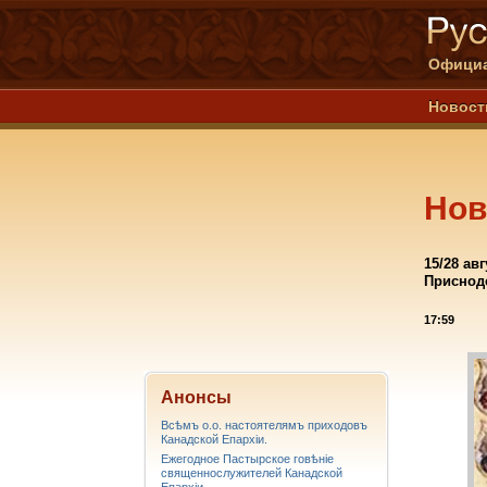
Официа
Новост
Нов
15/28 а
Приснод
17:59
Анонсы
Всѣмъ о.о. настоятелямъ приходовъ
Канадской Епархiи.
Ежегодное Пастырское говѣніе
священнослужителей Канадской