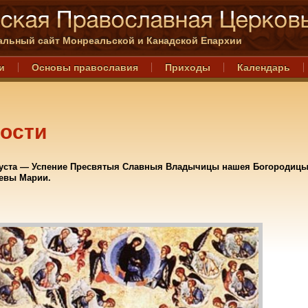
льный сайт Монреальской и Канадской Епархии
и
Основы православия
Приходы
Календарь
ости
вгуста — Успение Пресвятыя Славныя Владычицы нашея Богородицы
евы Марии.