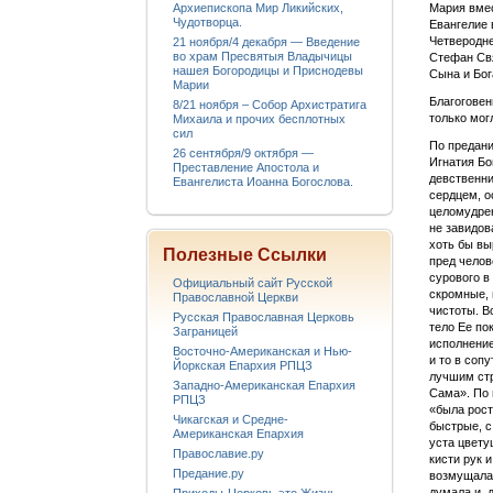
Архиепископа Мир Ликийских,
Мария вмес
Чудотворца.
Евангелие 
Четверодне
21 ноября/4 декабря — Введение
во храм Пресвятыя Владычицы
Стефан Свя
нашея Богородицы и Приснодевы
Сына и Бог
Марии
Благоговен
8/21 ноября – Собор Архистратига
только мог
Михаила и прочих бесплотных
сил
По предани
26 сентября/9 октября —
Игнатия Бо
Преставление Апостола и
девственни
Евангелиста Иоанна Богослова.
сердцем, о
целомудрен
не завидов
хоть бы вы
Полезные Ссылки
пред челов
сурового в
Официальный сайт Русской
скромные, 
Православной Церкви
чистоты. В
Русская Православная Церковь
тело Ее по
Заграницей
исполнение
Восточно-Американская и Нью-
и то в соп
Йоркская Епархия РПЦЗ
лучшим стр
Западно-Американская Епархия
Сама». По 
РПЦЗ
«была рост
Чикагская и Средне-
быстрые, с
Американская Епархия
уста цвету
Православие.ру
кисти рук 
Предание.ру
возмущалас
думала и, 