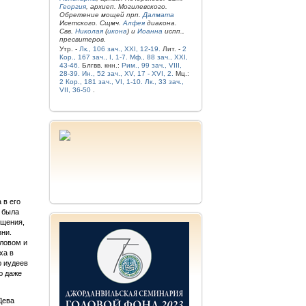
Георгия
, архиеп. Могилевского.
Обретение мощей прп.
Далмата
Исетского. Сщмч.
Алфея
диакона.
Свв.
Николая
(
икона
) и
Иоанна
испп.,
пресвитеров.
Утр. -
Лк., 106 зач., XXI, 12-19.
Лит. -
2
Кор., 167 зач., I, 1-7.
Мф., 88 зач., XXI,
43-46.
Блгвв. кнн.:
Рим., 99 зач., VIII,
28-39.
Ин., 52 зач., XV, 17 - XVI, 2.
Мц.:
2 Кор., 181 зач., VI, 1-10.
Лк., 33 зач.,
VII, 36-50
.
 в его
а была
ещения,
зни.
ловом и
ха в
ю иудеев
ю даже
Дева