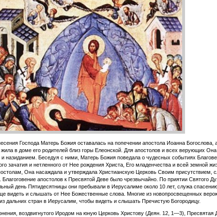
есения Господа Матерь Божия оставалась на попечении апостола Иоанна Богослова, а
 жила в доме его родителей близ горы Елеонской. Для апостолов и всех верующих Он
и назиданием. Беседуя с ними, Матерь Божия поведала о чудесных событиях Благов
го зачатия и нетленного от Нее рождения Христа, Его младенчества и всей земной жи
остолам, Она насаждала и утверждала Христианскую Церковь Своим присутствием, с
 Благоговение апостолов к Пресвятой Деве было чрезвычайно. По приятии Святого Ду
ьный день Пятидесятницы они пребывали в Иерусалиме около 10 лет, служа спасени
ще видеть и слышать от Нее Божественные слова. Многие из новопросвещенных веро
из дальних стран в Иерусалим, чтобы видеть и слышать Пречистую Богородицу.
онения, воздвигнутого Иродом на юную Церковь Христову (Деян. 12, 1—3), Пресвятая 