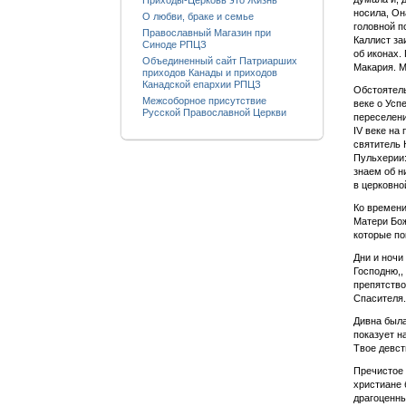
Приходы-Церковь это Жизнь
носила, Он
О любви, браке и семье
головной п
Православный Магазин при
Каллист за
Синоде РПЦЗ
об иконах.
Объединенный сайт Патриарших
Макария. М.
приходов Канады и приходов
Канадской епархии РПЦЗ
Обстоятель
Межсоборное присутствие
веке о Усп
Русской Православной Церкви
переселени
IV веке на
святитель 
Пульхерии:
знаем об н
в церковно
Ко времени
Матери Бож
которые по
Дни и ночи
Господню,,
препятство
Спасителя.
Дивна была
показует н
Твое девств
Пречистое 
христиане 
драгоценны