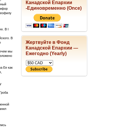
Канадской Епархии
нный
-Единовременно (Once)
кифор
 Феофилу
х. В I
ского. В
Жертвуйте в Фонд
е
Канадской Епархии —
рочем мы
Ежегодно (Yearly)
изложено
а Ее как
в,
у
Гроба
ленной
анил
лись