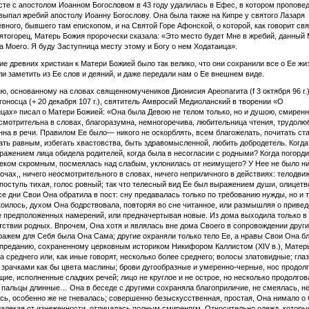
те с апостолом Иоанном Богословом в 43 году удалилась в Ефес, в котором пропове
выпал жребий апостолу Иоанну Богослову. Она была также на Кипре у святого Лазаря
вного, бывшего там епископом, и на Святой Горе Афонской, о которой, как говорит св
тогорец, Матерь Божия пророчески сказала: «Это место будет Мне в жребий, данный 
а Моего. Я буду Заступница месту этому и Богу о нем Ходатаица».
ие древних христиан к Матери Божией было так велико, что они сохранили все о Ее жиз
ли заметить из Ее слов и деяний, и даже передали нам о Ее внешнем виде.
ю, основанному на словах священномучеников Дионисия Ареопагита (f 3 октября 96 г.)
гоносца (+ 20 декабря 107 г.), святитель Амвросий Медиоланский в творении «О
цах» писал о Матери Божией: «Она была Девою не телом только, но и душою, смирен
смотрительна в словах, благоразумна, немногоречива, любительница чтения, трудолю
на в речи. Правилом Ее было— никого не оскорблять, всем благожелать, почитать ст
ать равным, избегать хвастовства, быть здравомысленной, любить добродетель. Когд
ражением лица обидела родителей, когда была в несогласии с родными? Когда погорд
еком скромным, посмеялась над слабым, уклонилась от неимущего? У Нее не было н
 очах,, ничего неосмотрительного в словах, ничего неприличного в действиях: телодви
поступь тихая, голос ровный; так что телесный вид Ее был выражением души, олицет
се дни Свои Она обратила в пост: сну предавалась только по требованию нужды, но и т
коилось, духом Она бодрствовала, повторяя во сне читанное, или размышляя о привед
 предположенных намерений, или предначертывая новые. Из дома выходила только в 
утствии родных. Впрочем, Она хотя и являлась вне дома Своего в сопровождении други
ажем для Себя была Она Сама; другие охраняли только тело Ее, а нравы Свои Она б
преданию, сохраненному церковным историком Никифором Каллистом (XIV в.), Матер
а среднего или, как иные говорят, несколько более среднего; волосы златовидные; гла
 зрачками как бы цвета маслины; брови дугообразные и умеренно-черные, нос продолг
щие, исполненные сладких речей; лицо не круглое и не острое, но несколько продолгов
и пальцы длинные… Она в беседе с другими сохраняла благоприличие, не смеялась, н
ь, особенно же не гневалась; совершенно безыскусственная, простая, Она нимало о 
далекая от изнеженности, отличалась полным смиренпгм. Относительно одежд, которы