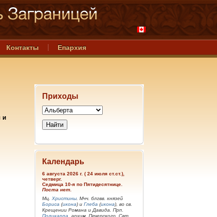
Контакты
Епархия
Приходы
 и
Календарь
6 августа 2026 г. ( 24 июля ст.ст.),
четверг.
Седмица 10-я по Пятидесятнице.
Поста нет.
Мц.
Христины
. Мчч. блгвв. князей
Бориса
(
икона
) и
Глеба
(
икона
), во св.
Крещении Романа и Давида. Прп.
Поликарпа
, архим. Печерского. Свт.