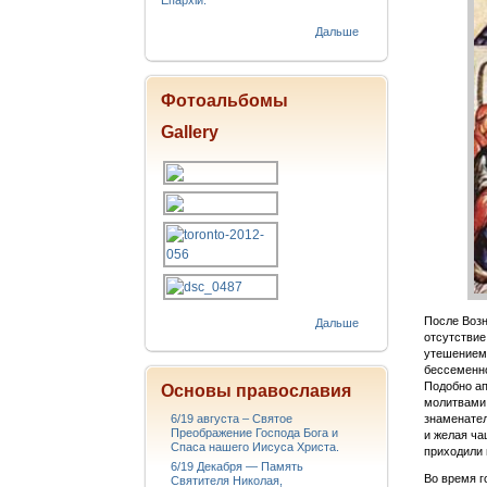
Епархіи.
Дальше
Фотоальбомы
Gallery
После Возн
Дальше
отсутствие
утешением 
бессеменно
Подобно ап
Основы православия
молитвами.
6/19 августа – Святое
знаменател
Преображение Господа Бога и
и желая ча
Спаса нашего Иисуса Христа.
приходили 
6/19 Декабря — Память
Во время г
Святителя Николая,