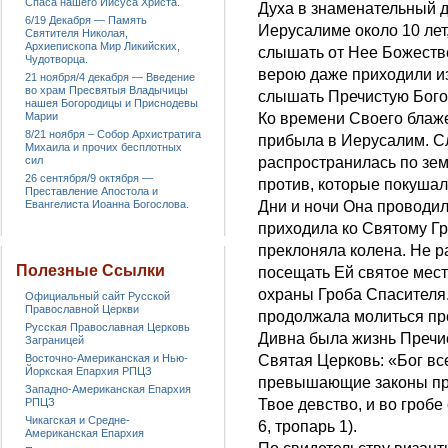
Спаса нашего Иисуса Христа.
Духа в знаменательный 
6/19 Декабря — Память
Иерусалиме около 10 лет
Святителя Николая,
Архиепископа Мир Ликийских,
слышать от Нее Божеств
Чудотворца.
верою даже приходили из
21 ноября/4 декабря — Введение
во храм Пресвятыя Владычицы
слышать Пречистую Бого
нашея Богородицы и Приснодевы
Марии
Ко времени Своего блаж
8/21 ноября – Собор Архистратига
прибыла в Иерусалим. С
Михаила и прочих бесплотных
сил
распространилась по зем
26 сентября/9 октября —
против, которые покушали
Преставление Апостола и
Евангелиста Иоанна Богослова.
Дни и ночи Она проводи
приходила ко Святому Гр
преклоняла колена. Не р
Полезные Ссылки
посещать Ей святое мес
охраны Гроба Спасителя.
Официальный сайт Русской
Православной Церкви
продолжала молиться пр
Русская Православная Церковь
Дивна была жизнь Пречис
Заграницей
Восточно-Американская и Нью-
Святая Церковь: «Бог все
Йоркская Епархия РПЦЗ
превышающие законы пр
Западно-Американская Епархия
РПЦЗ
Твое девство, и во гробе
Чикагская и Средне-
6, тропарь 1).
Американская Епархия