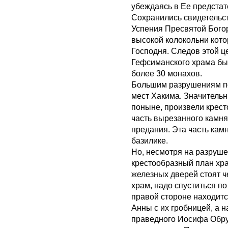
убеждаясь в Ее предстат
Сохранились свидетельст
Успения Пресвятой Бого
высокой колокольни кот
Господня. Следов этой це
Гефсиманского храма был
более 30 монахов.
Большим разрушениям под
мест Хакима. Значительн
поныне, произвели крест
часть вырезанного камня
предания. Эта часть кам
базилике.
Но, несмотря на разруш
крестообразный план хра
железных дверей стоят 
храм, надо спуститься по
правой стороне находитс
Анны с их гробницей, а 
праведного Иосифа Обру