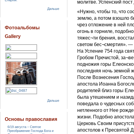
Епархіи.
молитве. Успенский пост
Дальше
«Нужно, чтобы то, что со
землю, а потом взошло б
чрез отложение в ней пло
Фотоальбомы
огонь в горниле, подобно
Gallery
тяжес¬ти брения, восста
светом бес¬смертия». —
На Успение 754 года свя
Гробом Пречистой, за¬в
подножия горы Елеонской
последняя ночь земной 
После Вознесения Госпо
апостола Иоанна Богослов
родителей близ горы Еле
была утешением и назид
Дальше
поведала о чудесных со
нетленного от Нее рожде
жизни. Подобно апостол
Основы православия
Церковь Своим присутст
6/19 августа – Святое
апостолов к Пресвятой Д
Преображение Господа Бога и