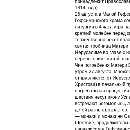
принадлежит Православн
1814 года).
25 августа в Малой Гефс
Гефсиманского храма со
литургии в 4 часа утра 
краткий молебен перед с
торжественно несёт впло
святая гробница Матери
Иерусалиме во главе с н
перенесении святой пла
Чин погребения Матери 
утром 27 августа. Множе
отправляются от Иеруса
Христова) в печальный п
погребальная процессия
шествия несут икону Усп
встречают богомольцы, л
детей разных возрастов.
— монахи и монахини Свя
Шествие, продолжительно
параклисом в Гефсиманс