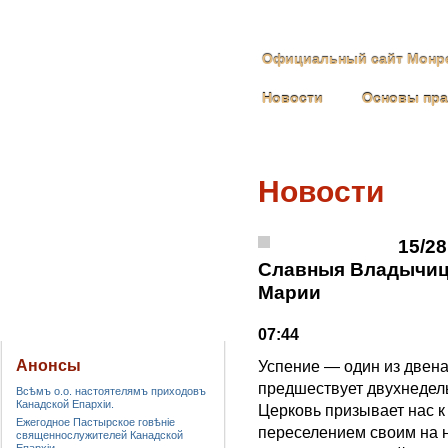
Официальный сайт Монре
Новости
Основы пр
Новости
15/2
Славныя Владычиц
Марии
07:44
Анонсы
Успение — один из двена
предшествует двухнедель
Всѣмъ о.о. настоятелямъ приходовъ
Канадской Епархiи.
Церковь призывает нас 
Ежегодное Пастырское говѣніе
переселением своим на 
священнослужителей Канадской