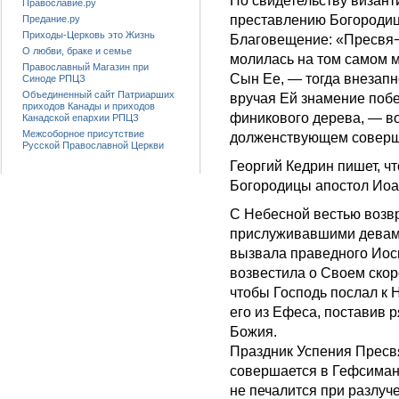
По свидетельству визант
Православие.ру
преставлению Богородиц
Предание.ру
Приходы-Церковь это Жизнь
Благовещение: «Пресвя¬
О любви, браке и семье
молилась на том самом м
Православный Магазин при
Сын Ее, — тогда внезапн
Синоде РПЦЗ
Объединенный сайт Патриарших
вручая Ей знамение побе
приходов Канады и приходов
финикового дерева, — во
Канадской епархии РПЦЗ
Межсоборное присутствие
долженствующем соверш
Русской Православной Церкви
Георгий Кедрин пишет, чт
Богородицы апостол Иоа
С Небесной вестью возв
прислуживавшими девами
вызвала праведного Иос
возвестила о Своем скор
чтобы Господь послал к 
его из Ефеса, поставив 
Божия.
Праздник Успения Пресв
совершается в Гефсимани
не печалится при разлуче