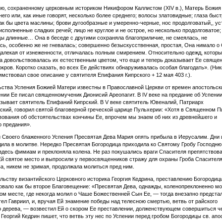
ю, сохраненному церковным историком Никифором Каллистом (XIV в.), Матерь Божия
него или, как иные говорят, несколько более среднего; волосы златовидные; глаза быст
ак бы цвета маслины; брови дугообразные и умеренно-черные, нос продолговатый,, ус
исполненные сладких речей; лицо не круглое и не острое, но несколько продолговатое;
цы длинные… Она в беседе с другими сохраняла благоприличие, не смеялась, не
ь, особенно же не гневалась; совершенно безыскусственная, простая, Она нимало о 
далекая от изнеженности, отличалась полным смирением. Относительно одежд, котор
а довольствовалась их естественным цветом, что еще и теперь доказывает Ее свяще
окров. Коротко сказать, во всех Ее действиях обнаруживалась особая благодать». (Ни
имствовал свое описание у святителя Епифания Кипрского + 12 мая 403 г.).
ства Успения Божией Матери известны в Православной Церкви от времен апостольски
ении Ее писал священномученик Дионисий Ареопагит. В IV веке на предание об Успени
зывает святитель Епифаний Кипрский. В V веке святитель Ювеналий, Патриарх
кий, говорил святой благоверной греческой царице Пульхерии: «Хотя в Священном П
вования об обстоятельствах кончины Ее, впрочем мы знаем об них из древнейшего и
 предания».
 Своего блаженного Успения Пресвятая Дева Мария опять прибыла в Иерусалим. Дни 
ила в молитве. Нередко Пресвятая Богородица приходила ко Святому Гробу Господню
здесь фимиам и преклоняла колена. Не раз покушались враги Спасителя препятствов
й святое место и выпросили у первосвященников стражу для охраны Гроба Спасителя
а, никем не зримая, продолжала молиться пред ним.
льству византийского Церковного историка Георгия Кедрина, преставлению Богородиц
вало как бы второе Благовещение: «Пресвятая Дева, однажды, коленопреклоненно м
ом месте, где некогда молил о Чаше Божественней Сын Ее, — тогда внезапно предста
ел Гавриил, и, вручая Ей знамение победы над телесною смертью, ветвь от райского
 дерева, — возвестил Ей о скором Ее преставлении, долженствующем совершиться ч
Георгий Кедрин пишет, что ветвь эту нес по Успении перед гробом Богородицы св. апо