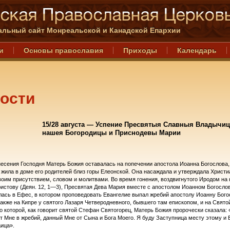
льный сайт Монреальской и Канадской Епархии
и
Основы православия
Приходы
Календарь
ости
15/28 августа — Успение Пресвятыя Славныя Владычи
нашея Богородицы и Приснодевы Марии
есения Господня Матерь Божия оставалась на попечении апостола Иоанна Богослова, 
 жила в доме его родителей близ горы Елеонской. Она насаждала и утверждала Христ
оим присутствием, словом и молитвами. Во время гонения, воздвигнутого Иродом на
истову (Деян. 12, 1—3), Пресвятая Дева Мария вместе с апостолом Иоанном Богосло
лась в Ефес, в котором проповедовать Евангелие выпал жребий апостолу Иоанну Бого
акже на Кипре у святого Лазаря Четверодневного, бывшего там епископом, и на Свято
о которой, как говорит святой Стефан Святогорец, Матерь Божия пророчески сказала: 
т Мне в жребий, данный Мне от Сына и Бога Моего. Я буду Заступница месту этому и 
ица».