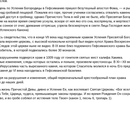
слов.
день по Успении Богородицы в Гефсиманию пришел безутешный апостол Фома, — и ры
над гробовой пещерой. Пожалев его горе, прочие ученики согласились отвалить камень
ий доступ в гробницу, однако Пречистого Тела в ней уже не было, ибо Пресвятая Бог
ом на малое время смертию уснула, вскоре от нея яко ото сна, воспрянула, и мертвос
ак сонное от очес дремание оттрясши, узрела безсмертную в свете Лица Господня жизн
 Успенского Канона)
ь свидетельства, что в конце VII века над подземным храмом Успения Пресвятой Бо
ла верхняя церковь, с высокой колокольни которой был виден купол Храма Воскресе
Следов этой церкви ныне не видно. В IX веке близ подземного Гефсиманского храма б
обитель, в которой подвизались более 30 монахов.
зрушениям подвергся храм в 1009 году от гонителя святых мест халифа Хакима.
ые изменения, следы которых остались и поныне, произвели крестоносцы. В XI—XII в
 Иерусалима часть вырезанного камня, на котором Спаситель молился в ночь Его пре
камня до VI века находилась в Гефсиманской базилике.
ря на разрушения и изменения, общий первоначальный крестообразный план храма
 до наших дней.
 жизнь Пречистой Девы, дивно и Успение Ее, как воспевает Святая Церковь: «Бог все
а Тебе, Царица, чудеса, превышающие законы природы. И во время Рождения Он сохр
о, и во гробе соблюл от истления тело Твое» (канон 1, песнь 6, тропарь 1).