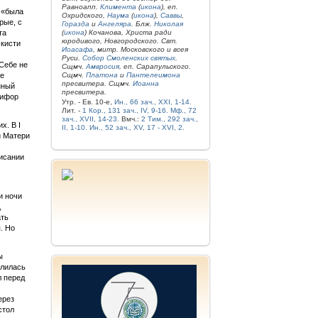
Равноапп.
Климента
(
икона
), еп.
 «была
Охридского,
Наума
(
икона
),
Саввы
,
рые, с
Горазда
и
Ангеляра
. Блж.
Николая
та
(
икона
) Кочанова, Христа ради
юродивого, Новгородского. Свт.
 кисти
Иоасафа
, митр. Московского и всея
Руси.
Собор Смоленских святых
.
Себе не
Сщмч.
Амвросия
, еп. Сарапульского.
ые
Сщмч.
Платона
и
Пантелеимона
пресвитера. Сщмч.
Иоанна
нный
пресвитера.
кифор
Утр. - Ев. 10-е,
Ин., 66 зач., XXI, 1-14.
Лит. -
1 Кор., 131 зач., IV, 9-16.
Мф., 72
зач., XVII, 14-23.
Вмч.:
2 Тим., 292 зач.,
х. В I
II, 1-10.
Ин., 52 зач., XV, 17 - XVI, 2.
и Матери
исании
и ночи
,
ать
. Но
ы
олилась
л перед
ерез
стол