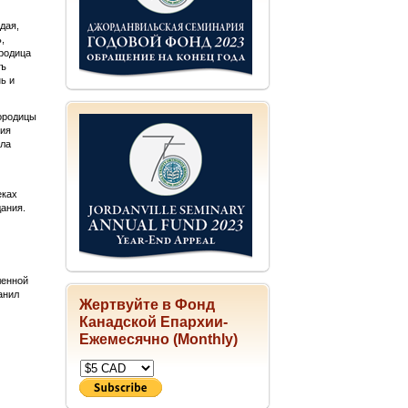
дая,
,
ородица
тъ
ь и
городицы
ния
ыла
еках
дания.
ленной
анил
Жертвуйте в Фонд
Канадской Епархии-
Ежемесячно (Monthly)