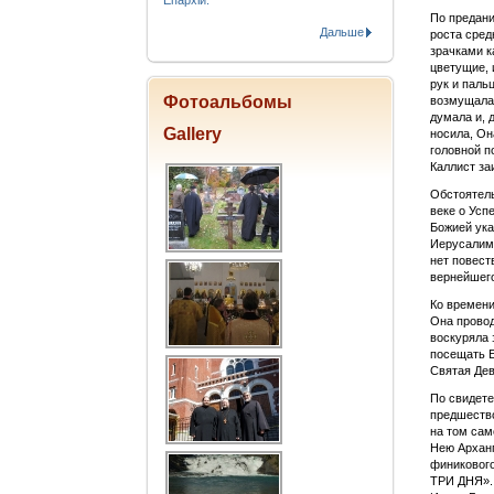
Епархіи.
По предани
Дальше
роста сред
зрачками к
цветущие, 
рук и паль
Фотоальбомы
возмущалас
думала и, 
Gallery
носила, Он
головной п
Каллист за
Обстоятель
веке о Усп
Божией ука
Иерусалимс
нет повест
вернейшего
Ко времени
Она провод
воскуряла 
посещать Е
Святая Дев
По свидете
предшество
на том сам
Нею Арханг
финикового
ТРИ ДНЯ». 