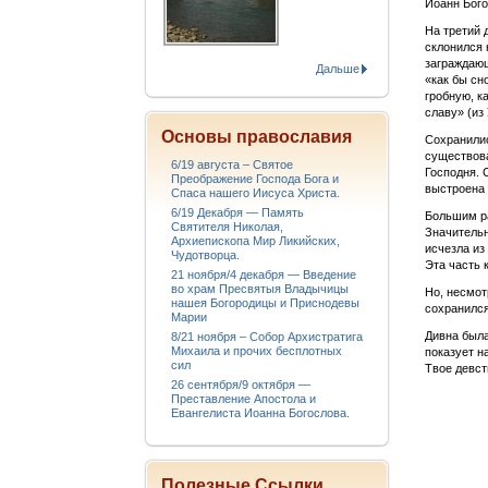
Иоанн Бого
На третий 
склонился 
заграждающ
Дальше
«как бы сн
гробную, к
славу» (из
Основы православия
Сохранилис
существова
6/19 августа – Святое
Господня. 
Преображение Господа Бога и
выстроена 
Спаса нашего Иисуса Христа.
6/19 Декабря — Память
Большим ра
Святителя Николая,
Значительн
Архиепископа Мир Ликийских,
исчезла из
Чудотворца.
Эта часть 
21 ноября/4 декабря — Введение
во храм Пресвятыя Владычицы
Но, несмот
нашея Богородицы и Приснодевы
сохранился
Марии
Дивна была
8/21 ноября – Собор Архистратига
Михаила и прочих бесплотных
показует н
сил
Твое девств
26 сентября/9 октября —
Преставление Апостола и
Евангелиста Иоанна Богослова.
Полезные Ссылки