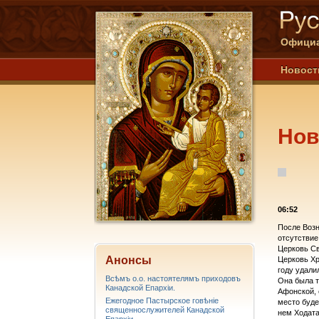
Официа
Новост
Нов
06:52
После Возн
отсутствие
Церковь Св
Анонсы
Церковь Хр
году удали
Всѣмъ о.о. настоятелямъ приходовъ
Она была т
Канадской Епархiи.
Афонской, 
Ежегодное Пастырское говѣніе
место буде
священнослужителей Канадской
нем Ходата