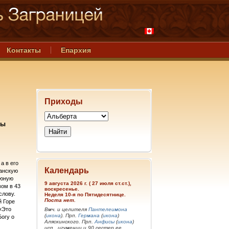
Контакты
Епархия
Приходы
цы
а в его
Календарь
ианскую
 юную
9 августа 2026 г. ( 27 июля ст.ст.),
вом в 43
воскресенье.
слову.
Неделя 10-я по Пятидесятнице.
Поста нет.
й Горе
«Это
Вмч. и целителя
Пантелеимона
(
икона
). Прп.
Германа
(
икона
)
Богу о
Аляскинского. Прп.
Анфисы
(
икона
)
исп., игумении и 90 сестер ее.