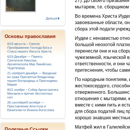
27). До своего призвания
мытарем, т.е. сборщиком
Во времена Христа Иудея
Дальше
завоеванные области, он
сбора этой подати учре
Основы православия
Иудеи с ненавистью относ
6/19 августа – Святое
большой неохотой плати
Преображение Господа Бога и
перенесли они и на сбор
Спаса нашего Иисуса Христа.
6/19 Декабря — Память
чужеземной, языческой в
Святителя Николая,
ответственности, и они 
Архиепископа Мир Ликийских,
Чудотворца.
притеснения, чтобы сами
21 ноября/4 декабря — Введение
во храм Пресвятыя Владычицы
По народным понятиям, и
нашея Богородицы и Приснодевы
Марии
жестокосердого, способн
8/21 ноября – Собор Архистратига
отверженного. Большинст
Михаила и прочих бесплотных
сил
отношения с мытарями, к
26 сентября/9 октября —
вместе с ними пить и ес
Преставление Апостола и
Евангелиста Иоанна Богослова.
для сбора податей лиц п
хорошо знавших местные
Матфей жил в Галилейск
Полезные Ссылки