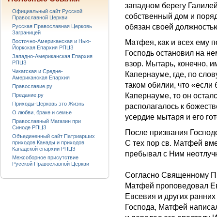
западном берегу Галилей
Официальный сайт Русской
собственный дом и поряд
Православной Церкви
обязан своей должность
Русская Православная Церковь
Заграницей
Восточно-Американская и Нью-
Матфея, как и всех ему 
Йоркская Епархия РПЦЗ
Господь остановил на н
Западно-Американская Епархия
РПЦЗ
взор. Мытарь, конечно, и
Чикагская и Средне-
Капернауме, где, по сло
Американская Епархия
таком обилии, что «если
Православие.ру
Капернауме, то он осталс
Предание.ру
Приходы-Церковь это Жизнь
располагалось к божеств
О любви, браке и семье
усердие мытаря и его гот
Православный Магазин при
Синоде РПЦЗ
После призвания Господо
Объединенный сайт Патриарших
С тех пор св. Матфей вм
приходов Канады и приходов
Канадской епархии РПЦЗ
пребывал с Ним неотлуч
Межсоборное присутствие
Русской Православной Церкви
Согласно Священному Пр
Матфей проповедовал Ев
Евсевия и других ранних 
Господа, Матфей написа