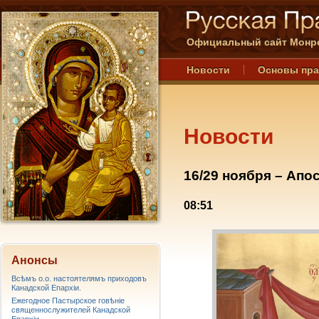
Официальный сайт Монре
Новости
Основы пр
Новости
16/29 ноября – Апо
08:51
Анонсы
Всѣмъ о.о. настоятелямъ приходовъ
Канадской Епархiи.
Ежегодное Пастырское говѣніе
священнослужителей Канадской