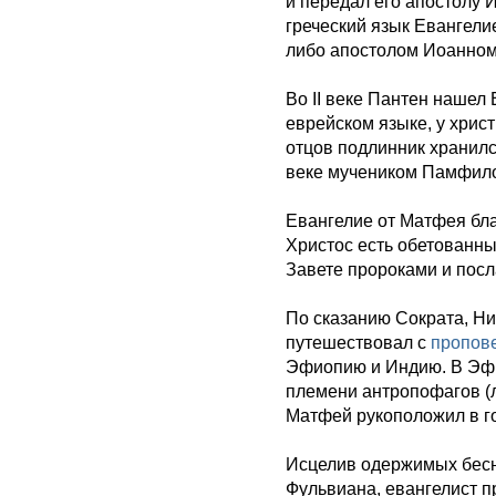
и передал его апостолу И
греческий язык Евангел
либо апостолом Иоанном
Во II веке Пантен нашел
еврейском языке, у хрис
отцов подлинник хранился
веке мучеником Памфил
Евангелие от Матфея бла
Христос есть обетованн
Завете пророками и посл
По сказанию Сократа, Ни
путешествовал с
пропов
Эфиопию и Индию. В Эфи
племени антропофагов (
Матфей рукоположил в г
Исцелив одержимых бесн
Фульвиана, евангелист п