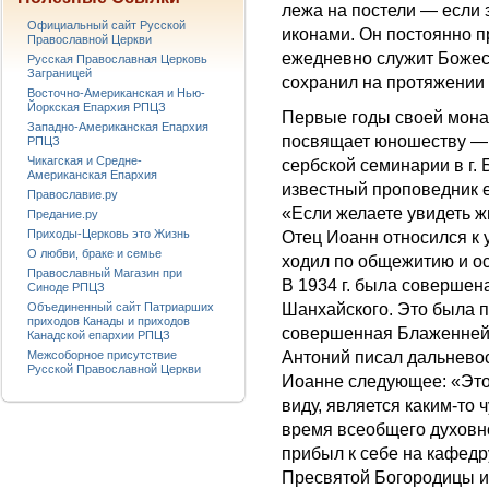
лежа на постели — если з
Официальный сайт Русской
иконами. Он постоянно п
Православной Церкви
ежедневно служит Божес
Русская Православная Церковь
Заграницей
сохранил на протяжении 
Восточно-Американская и Нью-
Йоркская Епархия РПЦЗ
Первые годы своей мона
Западно-Американская Епархия
посвящает юношеству — 
РПЦЗ
Чикагская и Средне-
сербской семинарии в г. 
Американская Епархия
известный проповедник е
Православие.ру
«Если желаете увидеть жи
Предание.ру
Приходы-Церковь это Жизнь
Отец Иоанн относился к 
О любви, браке и семье
ходил по общежитию и о
Православный Магазин при
В 1934 г. была совершен
Синоде РПЦЗ
Объединенный сайт Патриарших
Шанхайского. Это была 
приходов Канады и приходов
совершенная Блаженней
Канадской епархии РПЦЗ
Межсоборное присутствие
Антоний писал дальнево
Русской Православной Церкви
Иоанне следующее: «Этот
виду, является каким-то 
время всеобщего духовн
прибыл к себе на кафедр
Пресвятой Богородицы и