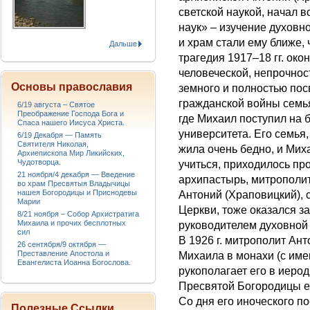
светской наукой, начал в
наук» – изучение духовн
и храм стали ему ближе,
Дальше
трагедия 1917–18 гг. ок
человеческой, непрочност
Основы православия
земного и полностью пос
гражданской войны семь
6/19 августа – Святое
Преображение Господа Бога и
где Михаил поступил на 
Спаса нашего Иисуса Христа.
университета. Его семья,
6/19 Декабря — Память
Святителя Николая,
жила очень бедно, и Мих
Архиепископа Мир Ликийских,
Чудотворца.
учиться, приходилось пр
21 ноября/4 декабря — Введение
архипастырь, митрополит
во храм Пресвятыя Владычицы
нашея Богородицы и Приснодевы
Антоний (Храповицкий),
Марии
Церкви, тоже оказался з
8/21 ноября – Собор Архистратига
Михаила и прочих бесплотных
руководителем духовной
сил
В 1926 г. митрополит Ан
26 сентября/9 октября —
Преставление Апостола и
Михаила в монахи (с име
Евангелиста Иоанна Богослова.
рукополагает его в иеро
Пресвятой Богородицы е
Со дня его иноческого по
Полезные Ссылки