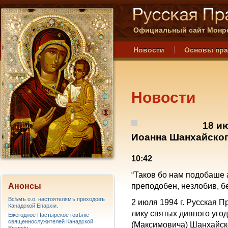
Официальный сайт Монре
Новости
Основы пр
Новости
18 и
Иоанна Шанхайског
10:42
“Таков бо нам подобаше 
Анонсы
преподобен, незлобив, бе
Всѣмъ о.о. настоятелямъ приходовъ
2 июля 1994 г. Русская 
Канадской Епархiи.
лику святых дивного уго
Ежегодное Пастырское говѣніе
священнослужителей Канадской
(Максимовича) Шанхайско