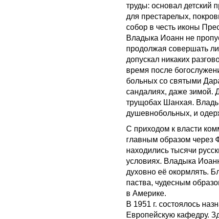
труды: основал детский п
для престарелых, покро
собор в честь иконы Пр
Владыка Иоанн не пропу
продолжая совершать лит
допускал никаких разгово
время после богослужен
больных со святыми Дара
сандалиях, даже зимой. 
трущобах Шанхая. Влады
душевнобольных, и одер
С приходом к власти ком
главным образом через 
находились тысячи русс
условиях. Владыка Иоанн
духовно её окормлять. Б
паства, чудесным образо
в Америке.
В 1951 г. состоялось на
Европейскую кафедру. З