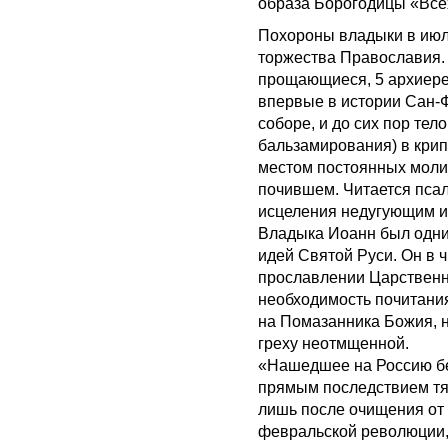
образа Борогодицы «Все
Похороны владыки в июл
торжества Православия. 
прощающиеся, 5 архиере
впервые в истории Сан-
соборе, и до сих пор тел
бальзамирования) в крип
местом постоянных моли
почившем. Читается пса
исцеления недугующим и
Владыка Иоанн был одни
идей Святой Руси. Он в
прославлении Царственн
необходимость почитания
на Помазанника Божия, н
греху неотмщенной.
«Нашедшее на Россию бе
прямым последствием тя
лишь после очищения от 
февральской революции,