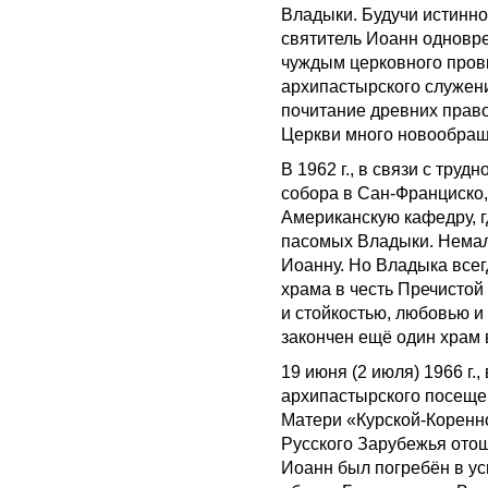
Владыки. Будучи истинно
святитель Иоанн одновр
чуждым церковного пров
архипастырского служени
почитание древних прав
Церкви много новообращ
В 1962 г., в связи с тру
собора в Сан-Франциско,
Американскую кафедру, г
пасомых Владыки. Немал
Иоанну. Но Владыка всег
храма в честь Пречистой
и стойкостью, любовью и 
закончен ещё один храм 
19 июня (2 июля) 1966 г.
архипастырского посещен
Матери «Курской-Коренно
Русского Зарубежья отош
Иоанн был погребён в у