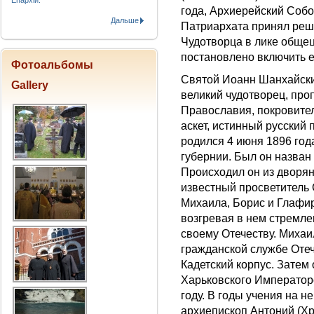
Епархіи.
года, Архиерейский Соб
Дальше
Патриархата принял реш
Чудотворца в лике обще
постановлено включить е
Фотоальбомы
Святой Иоанн Шанхайский
Gallery
великий чудотворец, про
Православия, покровител
аскет, истинный русский 
родился 4 июня 1896 год
губернии. Был он назван
Происходил он из дворя
известный просветитель 
Михаила, Борис и Глафир
возгревая в нем стремлен
своему Отечеству. Михаи
гражданской службе Отеч
Кадетский корпус. Затем
Харьковского Императорс
году. В годы учения на н
архиепископ Антоний (Хр