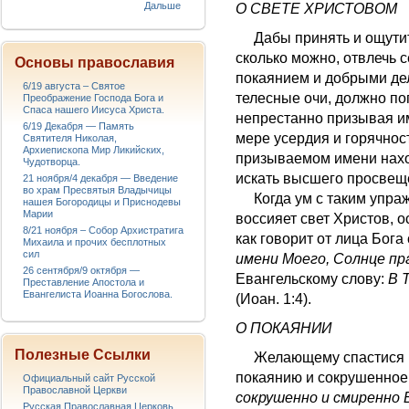
Дальше
О СВЕТЕ ХРИСТОВОМ
Дабы принять и ощутить
сколько можно, отвлечь 
Основы православия
покаянием и добрыми дел
6/19 августа – Святое
телесные очи, должно пог
Преображение Господа Бога и
Спаса нашего Иисуса Христа.
непрестанно призывая им
6/19 Декабря — Память
мере усердия и горячнос
Святителя Николая,
Архиепископа Мир Ликийских,
призываемом имени нахо
Чудотворца.
искать высшего просвещ
21 ноября/4 декабря — Введение
во храм Пресвятыя Владычицы
Когда ум с таким упражн
нашея Богородицы и Приснодевы
Марии
воссияет свет Христов,
8/21 ноября – Собор Архистратига
как говорит от лица Бога
Михаила и прочих бесплотных
сил
имени Моего, Солнце пр
26 сентября/9 октября —
Евангельскому слову:
В 
Преставление Апостола и
Евангелиста Иоанна Богослова.
(Иоан. 1:4).
О ПОКАЯНИИ
Полезные Ссылки
Желающему спастися вс
покаянию и сокрушенное
Официальный сайт Русской
Православной Церкви
сокрушенно и смиренно 
Русская Православная Церковь