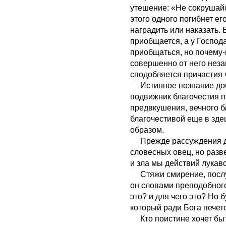
утешение: «Не сокрушайся
этого одного погибнет ег
наградить или наказать. 
приобщается, а у Господ
приобщаться, но почему-
совершенно от него нез
сподобляется причастия 
Истинное познание добра
подвижник благочестия п
предвкушения, вечного б
благочестивой еще в зде
образом.
Прежде рассуждения доб
словесных овец, но разв
и зла мы действий лукав
Стяжи смирение, послу
он словами преподобного
это? и для чего это? Но 
который ради Бога печет
Кто поистине хочет быт