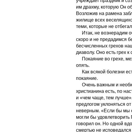
учреждает праздник и со
им драхму, которую Он об
Возложив на рамена забл
жилище всех веселящихс
теми, которые не отбегал
Итак, не вознерадим о
скоро и не предадимся б
бесчисленных грехов на
диаволу. Оно есть грех к 
Покаяние во грехе, межд
опять.
Как всякой болезни есть
покаяние.
Очень важным и необхо
христианина есть, по н
и «чем чаще, тем лучше»
предлогом уклоняться о
неверным. «Если бы мы о
могли бы удовлетворить Г
говорил он. Но одной вд
смертью не исповедался 