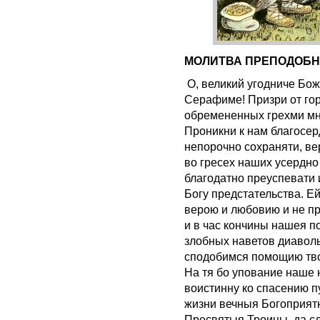
МОЛИТВА ПРЕПОДОБН
О, великий угодниче Бож
Серафиме! Призри от го
обремененных грехми мн
Проникни к нам благосер
непорочно сохраняти, ве
во гресех наших усердно
благодатно преуспевати 
Богу предстательства. Е
верою и любовию и не пр
и в час кончины нашея п
злобных наветов диавольс
сподобимся помощию тво
На тя бо упование наше 
воистинну ко спасению п
жизни вечныя Богоприят
Пресвятыя Троицы, да с