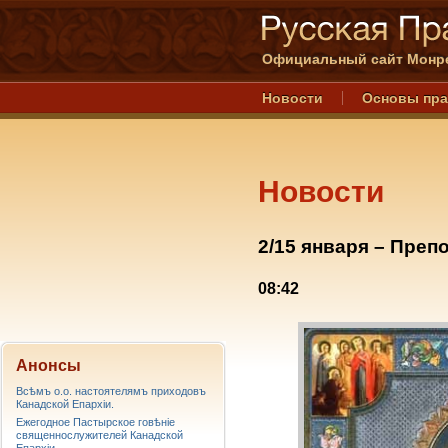
Официальный сайт Монре
Новости
Основы пр
Новости
2/15 января – Пре
08:42
Анонсы
Всѣмъ о.о. настоятелямъ приходовъ
Канадской Епархiи.
Ежегодное Пастырское говѣніе
священнослужителей Канадской