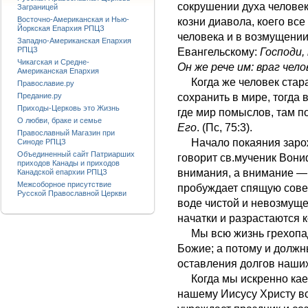
сокрушении духа человек
Заграницей
Восточно-Американская и Нью-
козни диавола, коего все
Йоркская Епархия РПЦЗ
человека и в возмущении
Западно-Американская Епархия
РПЦЗ
Евангельскому:
Господи,
Чикагская и Средне-
Он же рече им: враг чел
Американская Епархия
Когда же человек стара
Православие.ру
Предание.ру
сохранить в мире, тогда
Приходы-Церковь это Жизнь
где мир помыслов, там п
О любви, браке и семье
Его
. (Пс, 75:3).
Православный Магазин при
Начало покаяния зарожд
Синоде РПЦЗ
Объединенный сайт Патриарших
говорит св.мученик Вониф
приходов Канады и приходов
внимания, а внимание — 
Канадской епархии РПЦЗ
Межсоборное присутствие
пробуждает спящую совест
Русской Православной Церкви
воде чистой и невозмуще
начатки и разрастаются 
Мы всю жизнь грехопад
Божие; а потому и должн
оставления долгов наших
Когда мы искренно каем
нашему Иисусу Христу в