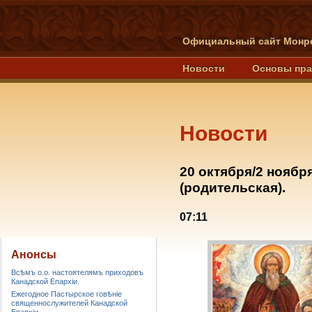
Официальный сайт Монре
Новости
Основы пр
Новости
20 октября/2 нояб
(родительская).
07:11
Анонсы
Всѣмъ о.о. настоятелямъ приходовъ
Канадской Епархiи.
Ежегодное Пастырское говѣніе
священнослужителей Канадской