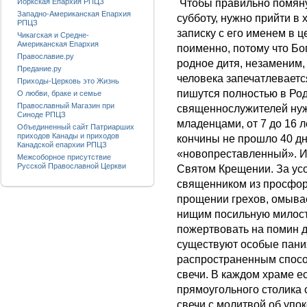
Чтобы правильно помян
Йоркская Епархия РПЦЗ
Западно-Американская Епархия
субботу, нужно прийти в
РПЦЗ
записку с его именем в 
Чикагская и Средне-
Американская Епархия
поименно, потому что Бо
Православие.ру
родное дитя, незаменим,
Предание.ру
человека запечатлеваетс
Приходы-Церковь это Жизнь
пишутся полностью в Ро
О любви, браке и семье
Православный Магазин при
священнослужителей нужн
Синоде РПЦЗ
младенцами, от 7 до 16 л
Объединенный сайт Патриарших
приходов Канады и приходов
кончины не прошло 40 дн
Канадской епархии РПЦЗ
«новопреставленный». И
Межсоборное присутствие
Русской Православной Церкви
Святом Крещении. За усо
священником из просфор
прощении грехов, омывае
нищим посильную милост
пожертвовать на помин д
существуют особые пани
распространенным спосо
свечи. В каждом храме е
прямоугольного столика
свечи с молитвой об упо