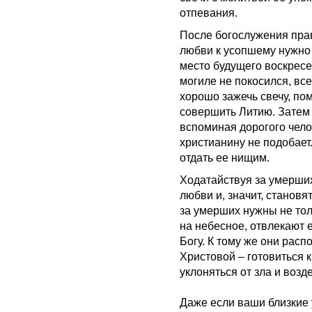
отпевания.
После богослужения пра
любви к усопшему нужно 
место будущего воскресе
могиле не покосился, вс
хорошо зажечь свечу, по
совершить Литию. Затем 
вспоминая дорогого чело
христианину не подобает
отдать ее нищим.
Ходатайствуя за умерши
любви и, значит, станов
за умерших нужны не тол
на небесное, отвлекают 
Богу. К тому же они рас
Христовой – готовиться к
уклоняться от зла и возд
Даже если ваши близкие