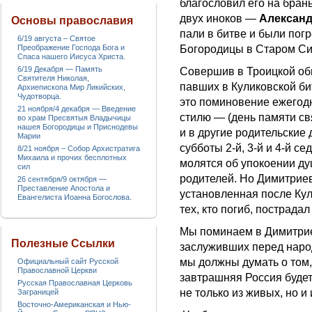
благословил его на бран
двух иноков —
Александ
Основы православия
пали в битве и были пог
6/19 августа – Святое
Богородицы в Старом С
Преображение Господа Бога и
Спаса нашего Иисуса Христа.
6/19 Декабря — Память
Совершив в Троицкой об
Святителя Николая,
павших в Куликовской би
Архиепископа Мир Ликийских,
Чудотворца.
это поминовение ежегодн
21 ноября/4 декабря — Введение
стилю — (день памяти с
во храм Пресвятыя Владычицы
нашея Богородицы и Приснодевы
и в другие родительские 
Марии
субботы 2-й, 3-й и 4-й с
8/21 ноября – Собор Архистратига
Михаила и прочих бесплотных
молятся об упокоении д
сил
родителей. Но Димитриев
26 сентября/9 октября —
Преставление Апостола и
установленная после Кул
Евангелиста Иоанна Богослова.
тех, кто погиб, пострада
Мы поминаем в Димитрие
Полезные Ссылки
заслуживших перед народ
мы должны думать о том,
Официальный сайт Русской
Православной Церкви
завтрашняя Россия будет
Русская Православная Церковь
не только из живых, но 
Заграницей
Восточно-Американская и Нью-