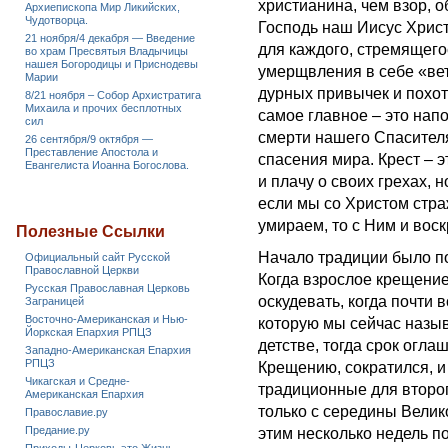
христианина, чем взор, 
Архиепископа Мир Ликийских,
Чудотворца.
Господь наш Иисус Христ
21 ноября/4 декабря — Введение
для каждого, стремящего
во храм Пресвятыя Владычицы
нашея Богородицы и Приснодевы
умерщвления в себе «вет
Марии
дурных привычек и похо
8/21 ноября – Собор Архистратига
Михаила и прочих бесплотных
самое главное – это нап
сил
смерти нашего Спасител
26 сентября/9 октября —
Преставление Апостола и
спасения мира. Крест – 
Евангелиста Иоанна Богослова.
и плачу о своих грехах, 
если мы со Христом стра
умираем, то с Ним и вос
Полезные Ссылки
Начало традиции было п
Официальный сайт Русской
Православной Церкви
Когда взрослое крещение
Русская Православная Церковь
оскудевать, когда почти
Заграницей
Восточно-Американская и Нью-
которую мы сейчас назыв
Йоркская Епархия РПЦЗ
детстве, тогда срок огла
Западно-Американская Епархия
РПЦЗ
Крещению, сократился, и 
Чикагская и Средне-
традиционные для второг
Американская Епархия
только с середины Велик
Православие.ру
Предание.ру
этим несколько недель по