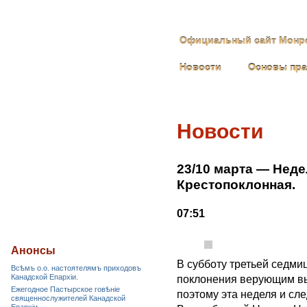
Официальный сайт Монре
Новости
Основы пр
Новости
23/10 марта — Неде
Крестопоклонная.
07:51
Анонсы
В субботу третьей седми
Всѣмъ о.о. настоятелямъ приходовъ
Канадской Епархiи.
поклонения верующим вы
Ежегодное Пастырское говѣніе
поэтому эта неделя и с
священнослужителей Канадской