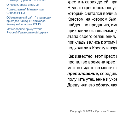
Приходы-Церковь это Жизнь
крестить своих детей, пр
О любви, браке и семье
Неделю крестопоклонную,
Православный Магазин при
Синоде РПЦЗ
который считался велич
Объединенный сайт Патриарших
Крестом, на котором был 
приходов Канады и приходов
Канадской епархии РПЦЗ
найден, по преданию, им
Межсоборное присутствие
приходили оглашаемые де
Русской Православной Церкви
этапа своего оглашения,
прикладывались к этому 
подходили к Кресту и вз
Как известно, этот Крест
пропал во времена кресто
можно видеть во многих 
преполовение
, середин
получить утешение и укр
Древу или его образу, лю
Copyright © 2024 - Русская Право