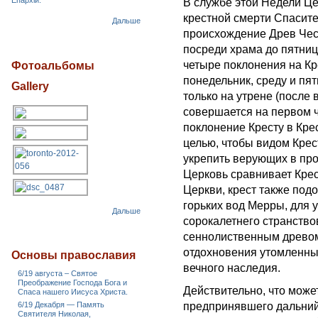
Епархіи.
В службе этой Недели Це
крестной смерти Спасите
Дальше
происхождение Древ Чест
посреди храма до пятниц
четыре поклонения на Кр
Фотоальбомы
понедельник, среду и пя
Gallery
только на утрене (после 
совершается на первом ча
поклонение Кресту в Кр
целью, чтобы видом Кре
укрепить верующих в пр
Церковь сравнивает Крес
Церкви, крест также под
горьких вод Мерры, для 
Дальше
сорокалетнего странство
сеннолиственным древом
отдохновения утомленны
Основы православия
вечного наследия.
6/19 августа – Святое
Преображение Господа Бога и
Действительно, что може
Спаса нашего Иисуса Христа.
6/19 Декабря — Память
предпринявшего дальний 
Святителя Николая,