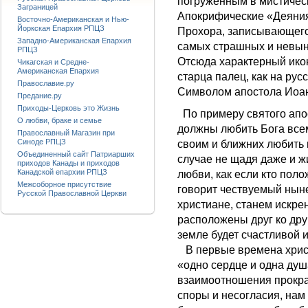
погруженным в мистичес
Заграницей
Апокрифические «Деяния
Восточно-Американская и Нью-
Йоркская Епархия РПЦЗ
Прохора, записывающего 
Западно-Американская Епархия
самых страшных и невыно
РПЦЗ
Отсюда характерный ико
Чикагская и Средне-
Американская Епархия
старца палец, как на рус
Православие.ру
Символом апостола Иоанн
Предание.ру
Приходы-Церковь это Жизнь
По примеру святого апо
О любви, браке и семье
должны любить Бога все
Православный Магазин при
Синоде РПЦЗ
своим и ближних любить 
Объединенный сайт Патриарших
случае не щадя даже и ж
приходов Канады и приходов
Канадской епархии РПЦЗ
любви, как если кто поло
Межсоборное присутствие
говорит чествуемый ныне
Русской Православной Церкви
христиане, станем искре
расположены друг ко друг
земле будет счастливой 
В первые времена христ
«одно сердце и одна душа
взаимоотношения прокрал
споры и несогласия, нам