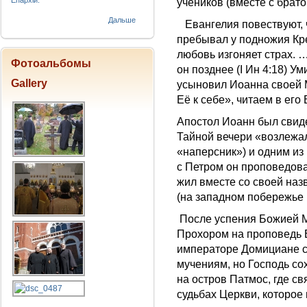
Епархіи.
учеников (вместе с брат
Дальше
Евангелия повествуют, ч
пребывал у подножия Кре
любовь изгоняет страх.
Фотоальбомы
он позднее (I Ин 4:18) 
Gallery
усыновил Иоанна своей 
Её к себе», читаем в его 
Апостол Иоанн был свид
Тайной вечери «возлежал
«наперсник») и одним из
с Петром он проповедова
жил вместе со своей наз
(на западном побережье 
После успения Божией М
Прохором на проповедь 
императоре Домициане с
мучениям, но Господь со
на остров Патмос, где с
судьбах Церкви, которое