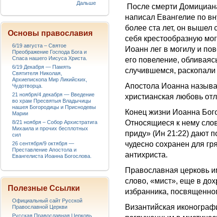
Дальше
После смерти Домициана
написал Евангелие по вн
более ста лет, он вышел 
Основы православия
себя крестообразную мог
6/19 августа – Святое
Иоанн лег в могилу и по
Преображение Господа Бога и
Спаса нашего Иисуса Христа.
его повеление, обливаяс
6/19 Декабря — Память
случившемся, раскопали м
Святителя Николая,
Архиепископа Мир Ликийских,
Апостола Иоанна называ
Чудотворца.
21 ноября/4 декабря — Введение
христианская любовь отли
во храм Пресвятыя Владычицы
нашея Богородицы и Приснодевы
Конец жизни Иоанна Бог
Марии
Относящиеся к нему слов
8/21 ноября – Собор Архистратига
Михаила и прочих бесплотных
приду» (Ин 21:22) дают п
сил
чудесно сохранен для гр
26 сентября/9 октября —
Преставление Апостола и
антихриста.
Евангелиста Иоанна Богослова.
Православная церковь им
слово, «мист», еще в до
Полезные Ссылки
избранника, посвященног
Официальный сайт Русской
Византийская иконограф
Православной Церкви
Русская Православная Церковь