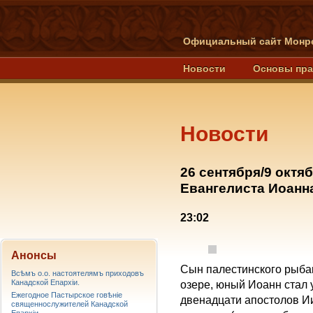
Официальный сайт Монре
Новости
Основы пр
Новости
26 сентября/9 октя
Евангелиста Иоанн
23:02
Анонсы
Сын палестинского рыба
Всѣмъ о.о. настоятелямъ приходовъ
Канадской Епархiи.
озере, юный Иоанн стал 
Ежегодное Пастырское говѣніе
двенадцати апостолов Ии
священнослужителей Канадской