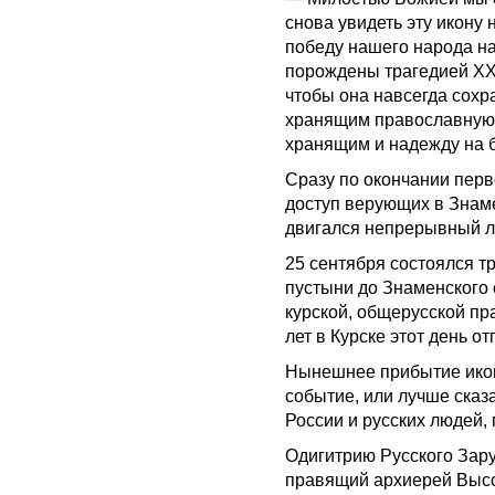
снова увидеть эту икону
победу нашего народа н
порождены трагедией ХХ 
чтобы она навсегда сох
хранящим православную 
хранящим и надежду на
Сразу по окончании перв
доступ верующих в Знаме
двигался непрерывный л
25 сентября состоялся т
пустыни до Знаменского 
курской, общерусской пр
лет в Курске этот день о
Нынешнее прибытие икон
событие, или лучше сказ
России и русских людей, 
Одигитрию Русского Зар
правящий архиерей Выс