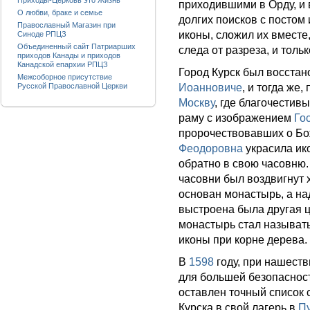
Приходы-Церковь это Жизнь
приходившими в Орду, и 
О любви, браке и семье
долгих поисков с постом
Православный Магазин при
иконы, сложил их вместе,
Синоде РПЦЗ
Объединенный сайт Патриарших
следа от разреза, и толь
приходов Канады и приходов
Канадской епархии РПЦЗ
Город Курск был восста
Межсоборное присутствие
Русской Православной Церкви
Иоанновиче
, и тогда же
Москву
, где благочестив
раму с изображением
Го
пророчествовавших о Бо
Феодоровна
украсила ико
обратно в свою часовню. 
часовни был воздвигнут
основан монастырь, а на
выстроена была другая 
монастырь стал называт
иконы при корне дерева.
В
1598
году, при нашеств
для большей безопаснос
оставлен точный список 
Курска в свой лагерь в
П