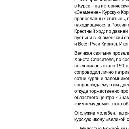
в Курск – на историческ
«Знамение» Курскую Кор
православных святынь, п
находившуюся в России с
Крестный ход: по давней
пустыни в Знаменский с
и Всея Руси Кирилл. Икон
Великая святыня провела
Христа Спасителя, по со
поклонилось около 150 т
сопроводил лично патриа
сотни курян и паломнико
сопровождаемую им древ
откуда торжественно пр
областного центра к Зн
«зимнему дому» этого об
Отслужив молебен, патри
курскую икону «великой с
— Милостью Божией мы с