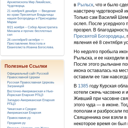
Архиепископа Мир Ликийских,
в
Рыльск
, что и было сд
Чудотворца.
навстречу чудотворной и
21 ноября/4 декабря — Введение
во храм Пресвятыя Владычицы
Только сам Василий Шемя
нашея Богородицы и Приснодевы
Марии
ослеп. После усердного 
8/21 ноября – Собор Архистратига
прозрел. В благодарност
Михаила и прочих бесплотных
сил
Пресвятой Богородицы
,
26 сентября/9 октября —
явления её 8 сентября у
Преставление Апостола и
Евангелиста Иоанна Богослова.
Но недолго пробыла икон
Рыльска, и ее находили в
После этого рыльчане по
Полезные Ссылки
икона оставалась на мес
Официальный сайт Русской
оставили ее там навсегда
Православной Церкви
Русская Православная Церковь
В
1385
году Курская обл
Заграницей
Восточно-Американская и Нью-
хотели сжечь часовню и и
Йоркская Епархия РПЦЗ
Живший при часовне свящ
Западно-Американская Епархия
РПЦЗ
этого чуда — в иконе. Т
Чикагская и Средне-
пополам и разбросали по
Американская Епархия
Священника они взяли в 
Православие.ру
Предание.ру
некоторое время он был 