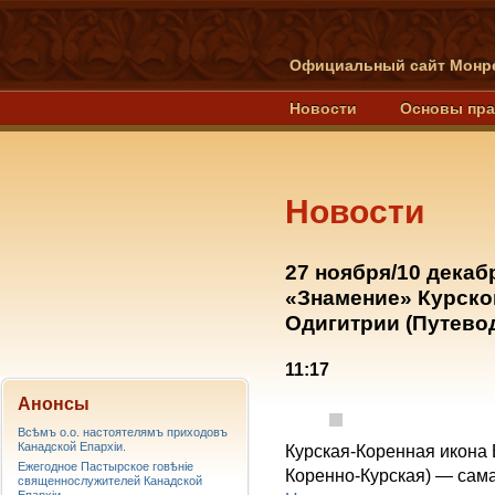
Официальный сайт Монре
Новости
Основы пр
Новости
27 ноября/10 декаб
«Знамение» Курско
Одигитрии (Путево
11:17
Анонсы
Всѣмъ о.о. настоятелямъ приходовъ
Канадской Епархiи.
Курская-Коренная икона
Ежегодное Пастырское говѣніе
Коренно-Курская) — сам
священнослужителей Канадской