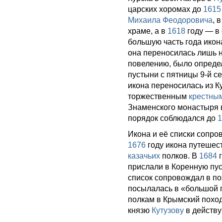
царских хоромах до
1615
Михаила Феодоровича
, 
храме, а в
1618
году — в
большую часть года икон
она переносилась лишь 
повелению, было определ
пустыни с пятницы 9-й 
икона переносилась из К
торжественным
крестны
Знаменского монастыря в
порядок соблюдался до
1
Икона и её списки сопро
1676
году икона путешес
казачьих
полков. В
1684
г
прислали в Коренную пус
список сопровождал в п
посылалась в «большой 
полкам в Крымский похо
князю
Кутузову
в действ