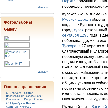
Епархіи.
Церкви
получившая наиме
переводе с греческого) р
Дальше
Курская икона Знамение
Русской Церкви
обретен
Фотоальбомы
когда все Русское госуд
Gallery
город
Курск
, разоренны
сентября
1295
года, в де
небольшая дружина охот
Тускоре
, в 27 верстах от
благочестивый и благого
небольшую икону, лежавш
поднял икону, чтобы рассм
икона, забил сильный мн
Дальше
оказалась «Знамения» Б
понял, что это не проста
общими усилиями сейчас 
Основы православия
поставили обретенную ик
6/19 августа – Святое
иконе, стали посещать ее
Преображение Господа Бога и
многочисленные чудотво
Спаса нашего Иисуса Христа.
6/19 Декабря — Память
Рыльский князь
Василий
Святителя Николая,