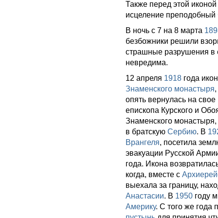
Также перед этой иконой
исцеление преподобный
В ночь с 7 на 8 марта
189
безбожники решили взорв
страшные разрушения в с
невредима.
12 апреля
1918
года икон
Знаменского монастыря
опять вернулась на свое
епископа Курского и Обо
Знаменского монастыря, 
в братскую
Сербию
. В
19
Врангеля
, посетила зем
эвакуации Русской Армии
года. Икона возвратилас
когда, вместе с
Архиерей
выехала за границу, нах
Анастасии
. В
1950
году м
Америку
. С того же года
пустынь
для принятия чт