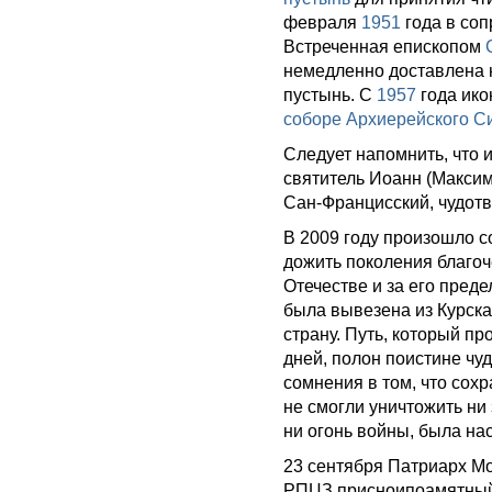
февраля
1951
года в со
Встреченная епископом
немедленно доставлена 
пустынь. С
1957
года ико
соборе Архиерейского С
Следует напомнить, что 
святитель Иоанн (Максимо
Сан-Францисский, чудотв
В 2009 году произошло со
дожить поколения благоч
Отечестве и за его преде
была вывезена из Курск
страну. Путь, который п
дней, полон поистине чуд
сомнения в том, что сох
не смогли уничтожить ни
ни огонь войны, была на
23 сентября Патриарх Мо
РПЦЗ присноипоамятный