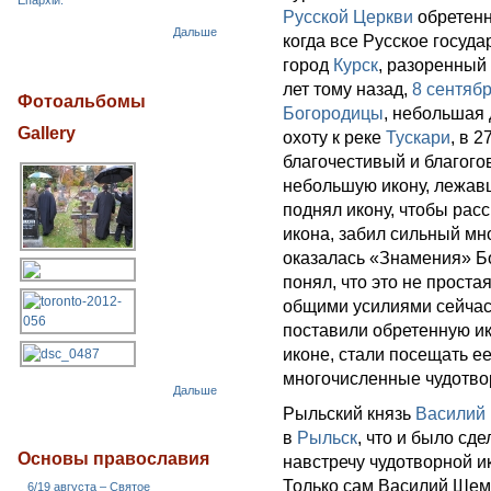
Епархіи.
Русской Церкви
обретен
Дальше
когда все Русское госуд
город
Курск
, разоренны
лет тому назад,
8 сентяб
Фотоальбомы
Богородицы
, небольшая
Gallery
охоту к реке
Тускари
, в 
благочестивый и благого
небольшую икону, лежавш
поднял икону, чтобы рассм
икона, забил сильный мн
оказалась «Знамения» Б
понял, что это не проста
общими усилиями сейчас 
поставили обретенную ик
иконе, стали посещать ее
многочисленные чудотво
Дальше
Рыльский князь
Василий
в
Рыльск
, что и было сд
Основы православия
навстречу чудотворной и
Только сам Василий Шемя
6/19 августа – Святое