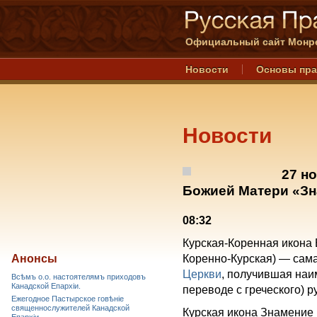
Официальный сайт Монре
Новости
Основы пр
Новости
27 н
Божией Матери «Зн
08:32
Курская-Коренная икона
Анонсы
Коренно-Курская) — сам
Церкви
, получившая наи
Всѣмъ о.о. настоятелямъ приходовъ
Канадской Епархiи.
переводе с греческого) р
Ежегодное Пастырское говѣніе
священнослужителей Канадской
Курская икона Знамение