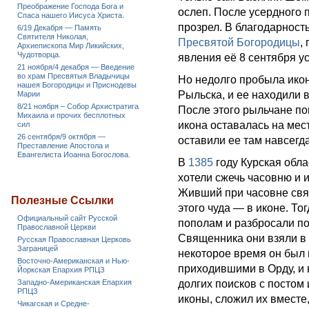
Преображение Господа Бога и
ослеп. После усердного 
Спаса нашего Иисуса Христа.
прозрел. В благодарност
6/19 Декабря — Память
Святителя Николая,
Пресвятой Богородицы
,
Архиепископа Мир Ликийских,
Чудотворца.
явления её 8 сентября у
21 ноября/4 декабря — Введение
во храм Пресвятыя Владычицы
Но недолго пробыла икон
нашея Богородицы и Приснодевы
Рыльска, и ее находили в
Марии
8/21 ноября – Собор Архистратига
После этого рыльчане по
Михаила и прочих бесплотных
икона оставалась на мес
сил
26 сентября/9 октября —
оставили ее там навсегда
Преставление Апостола и
Евангелиста Иоанна Богослова.
В
1385
году Курская обл
хотели сжечь часовню и и
Живший при часовне свящ
Полезные Ссылки
этого чуда — в иконе. Т
Официальный сайт Русской
пополам и разбросали по
Православной Церкви
Священника они взяли в 
Русская Православная Церковь
Заграницей
некоторое время он был 
Восточно-Американская и Нью-
приходившими в Орду, и 
Йоркская Епархия РПЦЗ
Западно-Американская Епархия
долгих поисков с постом
РПЦЗ
иконы, сложил их вместе,
Чикагская и Средне-