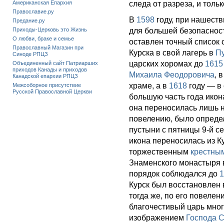
Американская Епархия
следа от разреза, и толь
Православие.ру
В
1598
году, при нашеств
Предание.ру
Приходы-Церковь это Жизнь
для большей безопаснос
О любви, браке и семье
оставлен точный список 
Православный Магазин при
Курска в свой лагерь в
П
Синоде РПЦЗ
царских хоромах до
1615
Объединенный сайт Патриарших
приходов Канады и приходов
Михаила Феодоровича
, 
Канадской епархии РПЦЗ
храме, а в
1618
году — в
Межсоборное присутствие
Русской Православной Церкви
большую часть года икон
она переносилась лишь 
повелению, было определ
пустыни с пятницы 9-й 
икона переносилась из К
торжественным
крестны
Знаменского монастыря в
порядок соблюдался до
1
Курск был восстановлен
тогда же, по его повеле
благочестивый царь мног
изображением
Господа 