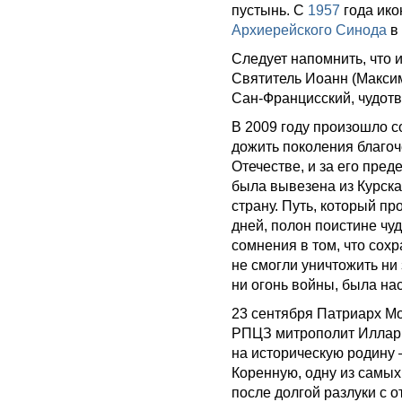
пустынь. С
1957
года ико
Архиерейского Синода
в
Следует напомнить, что 
Святитель Иоанн (Максим
Сан-Францисский, чудотв
В 2009 году произошло со
дожить поколения благоч
Отечестве, и за его пред
была вывезена из Курск
страну. Путь, который п
дней, полон поистине чуд
сомнения в том, что сох
не смогли уничтожить ни
ни огонь войны, была на
23 сентября Патриарх Мо
РПЦЗ митрополит Иллари
на историческую родину
Коренную, одну из самых
после долгой разлуки с 