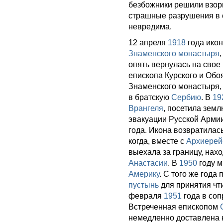
безбожники решили взорв
страшные разрушения в с
невредима.
12 апреля
1918
года икон
Знаменского монастыря
опять вернулась на свое
епископа Курского и Обо
Знаменского монастыря, 
в братскую
Сербию
. В
19
Врангеля
, посетила зем
эвакуации Русской Армии
года. Икона возвратилас
когда, вместе с
Архиерей
выехала за границу, нах
Анастасии
. В
1950
году м
Америку
. С того же года
пустынь
для принятия чт
февраля
1951
года в со
Встреченная епископом
немедленно доставлена 