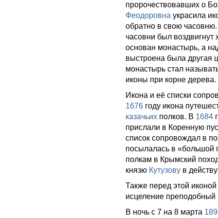
пророчествовавших о Бо
Феодоровна
украсила ико
обратно в свою часовню. 
часовни был воздвигнут
основан монастырь, а на
выстроена была другая 
монастырь стал называт
иконы при корне дерева.
Икона и её списки сопро
1676
году икона путешес
казачьих
полков. В
1684
г
прислали в Коренную пус
список сопровождал в п
посылалась в «большой 
полкам в Крымский похо
князю
Кутузову
в действ
Также перед этой иконой
исцеление преподобный
В ночь с 7 на 8 марта
189