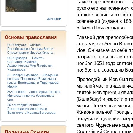
самого преподобного — 
рукою его написанная», 
а также выписки из свят
Дальше
сочинений (издана в 188
«Пчела Почаевская»).
Основы православия
Главной для преподобног
сектами, особенно Вплот
6/19 августа – Святое
Преображение Господа Бога и
Иов. Он назначил себе 
Спаса нашего Иисуса Христа.
возрасте, но и после тог
6/19 Декабря — Память
Святителя Николая,
ноября 1651 года святой 
Архиепископа Мир Ликийских,
ноября он, совершив Бож
Чудотворца.
21 ноября/4 декабря — Введение
во храм Пресвятыя Владычицы
Преподобный Иов был пог
нашея Богородицы и Приснодевы
могилой часто видели чу
Марии
8/21 ноября – Собор Архистратига
святой Иов трижды явил
Михаила и прочих бесплотных
(Балабану) и извести о т
сил
26 сентября/9 октября —
мощи. Нетленные мощи п
Преставление Апостола и
Живоначальной Троицы. 
Евангелиста Иоанна Богослова.
получил исцеление смер
святого. Чудесные исце
Святейший Синод вторичн
Полезные Ссылки