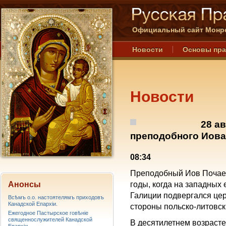
Официальный сайт Монре
Новости
Основы пр
Новости
28 а
преподобного Иова
08:34
Преподобный Иов Почаев
Анонсы
годы, когда на западных
Галиции подвергался це
Всѣмъ о.о. настоятелямъ приходовъ
Канадской Епархiи.
стороны польско-литовск
Ежегодное Пастырское говѣніе
священнослужителей Канадской
В десятилетнем возрасте