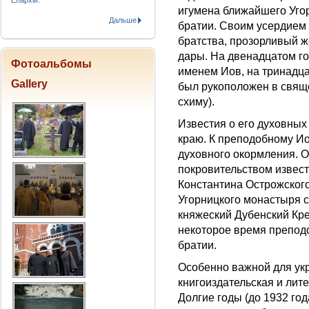
Епархіи.
игумена ближайшего Уго
Дальше
братии. Своим усердием
братства, прозорливый 
дары. На двенадцатом го
Фотоальбомы
именем Иов, на тринадца
Gallery
был рукоположен в свящ
схиму).
Известия о его духовных
краю. К преподобному И
духовного окормления. О
покровительством извес
Константина Острожского
Угорницкого монастыря с
княжеский Дубенский Кре
некоторое время препод
братии.
Особенно важной для ук
книгоиздательская и лит
Долгие годы (до 1932 го