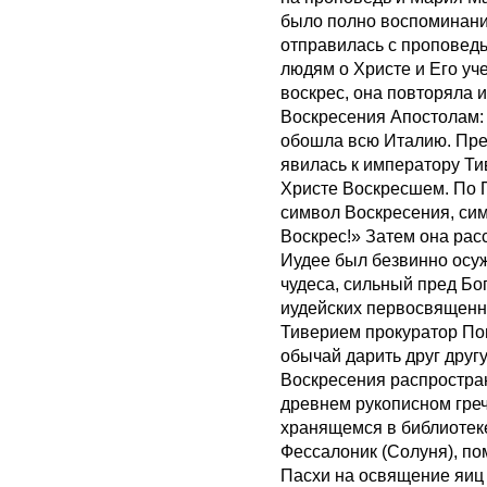
было полно воспоминани
отправилась с проповедь
людям о Христе и Его уче
воскрес, она повторяла и
Воскресения Апостолам: 
обошла всю Италию. Пре
явилась к императору Тив
Христе Воскресшем. По П
символ Воскресения, сим
Воскрес!» Затем она расс
Иудее был безвинно осу
чудеса, сильный пред Бо
иудейских первосвященн
Тиверием прокуратор По
обычай дарить друг друг
Воскресения распростра
древнем рукописном греч
хранящемся в библиотек
Фессалоник (Солуня), по
Пасхи на освящение яиц и