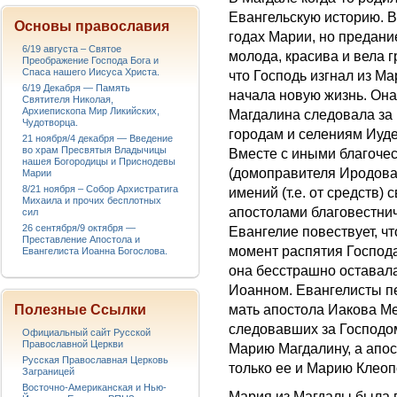
Евангельскую историю. 
Основы православия
годах Марии, но предани
6/19 августа – Святое
молода, красива и вела 
Преображение Господа Бога и
Спаса нашего Иисуса Христа.
что Господь изгнал из М
6/19 Декабря — Память
начала новую жизнь. Она
Святителя Николая,
Архиепископа Мир Ликийских,
Магдалина следовала за 
Чудотворца.
городам и селениям Иуд
21 ноября/4 декабря — Введение
во храм Пресвятыя Владычицы
Вместе с иными благоч
нашея Богородицы и Приснодевы
(домоправителя Иродова)
Марии
8/21 ноября – Собор Архистратига
имений (т.е. от средств) 
Михаила и прочих бесплотных
апостолами благовестнич
сил
26 сентября/9 октября —
Евангелие повествует, ч
Преставление Апостола и
момент распятия Господа
Евангелиста Иоанна Богослова.
она бесстрашно оставала
Иоанном. Евангелисты п
мать апостола Иакова Ме
Полезные Ссылки
следовавших за Господом
Официальный сайт Русской
Православной Церкви
Марию Магдалину, а апос
Русская Православная Церковь
только ее и Марию Клеоп
Заграницей
Восточно-Американская и Нью-
Мария из Магдалы была в