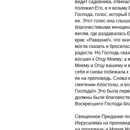
видит садовника, отвечал
положил Его, и я возьму 
Господа, голос, который 
ее. Этот голос она слышал
благочестивыми женщина
весям, где раздавалась 
крик: «Раввуни!», что зн
могла сказать и бросила
радости. Но Господь сказ
восшел к Отцу Моему; а 
Моему и Отцу вашему и к
себя и снова побежала к
ее на проповедь. Снова 
смятении Апостолы, и во
Господа!» Это была перв
должны были благовество
Воскресшего Господа бл
Священное Предание пове
Иерусалима на проповедь
на проповедь и Мария М