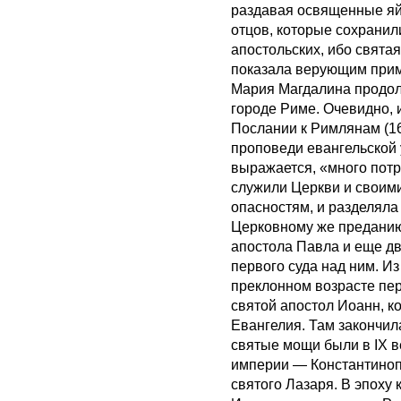
раздавая освященные яйц
отцов, которые сохранил
апостольских, ибо свят
показала верующим прим
Мария Магдалина продол
городе Риме. Очевидно, 
Послании к Римлянам (16
проповеди евангельской 
выражается, «много потр
служили Церкви и своими
опасностям, и разделяла
Церковному же преданию
апостола Павла и еще дв
первого суда над ним. И
преклонном возрасте пер
святой апостол Иоанн, ко
Евангелия. Там закончил
святые мощи были в IХ в
империи — Константиноп
святого Лазаря. В эпоху