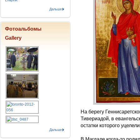
Епархіи.
Дальше
Фотоальбомы
Gallery
На берегу Геннисаретско
Тивериадой, в евангельс
остатки которого уцелели
Дальше
В Магдале когда-то родил