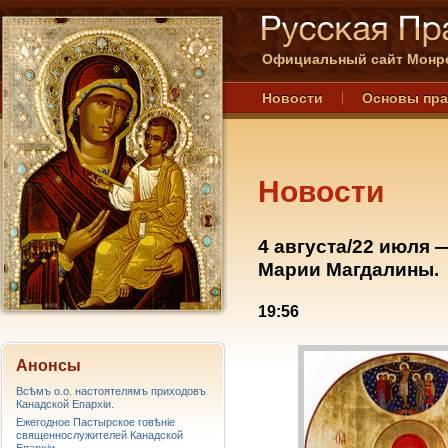
Официальный сайт Монре
Новости
Основы пр
Новости
4 августа/22 июля
Марии Магдалины.
19:56
Анонсы
Всѣмъ о.о. настоятелямъ приходовъ
Канадской Епархiи.
Ежегодное Пастырское говѣніе
священнослужителей Канадской