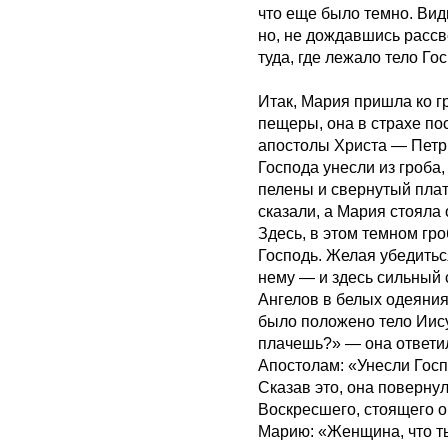
что еще было темно. Вид
но, не дождавшись рассв
туда, где лежало тело Го
Итак, Мария пришла ко г
пещеры, она в страхе по
апостолы Христа — Петр 
Господа унесли из гроба,
пелены и свернутый плат
сказали, а Мария стояла
Здесь, в этом темном гр
Господь. Желая убедиться
нему — и здесь сильный 
Ангелов в белых одеяниях
было положено тело Иис
плачешь?» — она ответил
Апостолам: «Унесли Госпо
Сказав это, она повернул
Воскресшего, стоящего ок
Марию: «Женщина, что ты