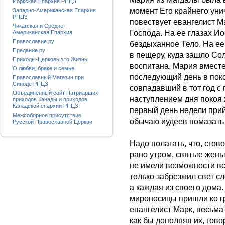
Йоркская Епархия РПЦЗ
момент Его крайнего уни
Западно-Американская Епархия
РПЦЗ
повествует евангелист М
Чикагская и Средне-
Господа. На ее глазах И
Американская Епархия
Православие.ру
бездыханное Тело. На ее
Предание.ру
в пещеру, куда зашло Со
Приходы-Церковь это Жизнь
воспитана, Мария вмест
О любви, браке и семье
последующий день в поко
Православный Магазин при
Синоде РПЦЗ
совпадавший в тот год с
Объединенный сайт Патриарших
наступлением дня покоя
приходов Канады и приходов
Канадской епархии РПЦЗ
первый день недели прий
Межсоборное присутствие
обычаю иудеев помазать
Русской Православной Церкви
Надо полагать, что, сгов
рано утром, святые жены
не имели возможности вст
только забрезжил свет с
а каждая из своего дома
мироносицы пришли ко гр
евангелист Марк, весьма
как бы дополняя их, гово