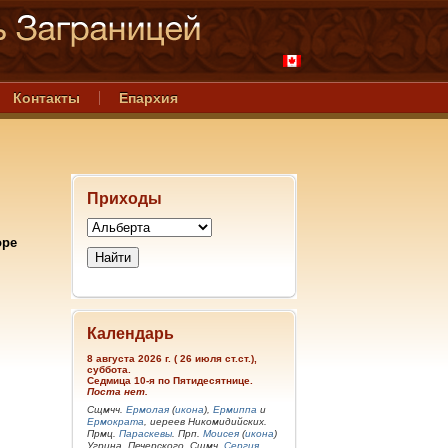
Контакты
Епархия
Приходы
оре
Календарь
8 августа 2026 г. ( 26 июля ст.ст.),
суббота.
Седмица 10-я по Пятидесятнице.
Поста нет.
Сщмчч.
Ермолая
(
икона
),
Ермиппа
и
Ермократа
, иереев Никомидийских.
Прмц.
Параскевы
. Прп.
Моисея
(
икона
)
Угрина, Печерского. Сщмч.
Сергия