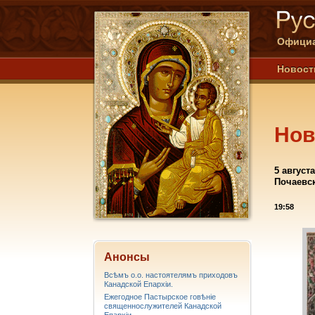
Официа
Новост
Нов
5 август
Почаевс
19:58
Анонсы
Всѣмъ о.о. настоятелямъ приходовъ
Канадской Епархiи.
Ежегодное Пастырское говѣніе
священнослужителей Канадской