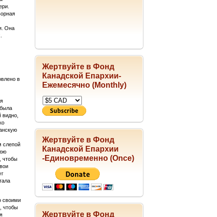
ери.
ворная
и. Она
.
Жертвуйте в Фонд
Канадской Епархии-
овлено в
Ежемесячно (Monthly)
ая
 была
 видно,
ко
ианскую
Жертвуйте в Фонд
м слепой
Канадской Епархии
нюю
-Единовременно (Once)
, чтобы
свои
уг
тала
со своими
, чтобы
Жертвуйте в Фонд
я