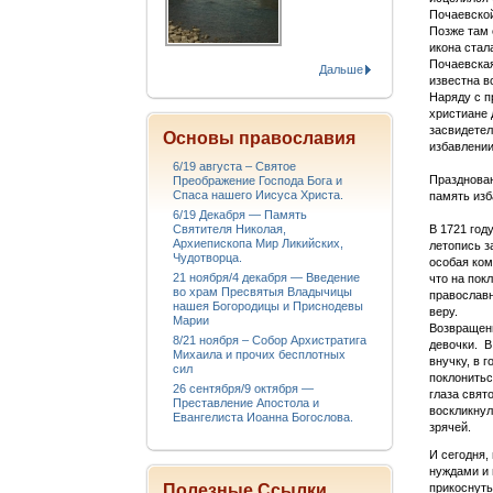
Почаевской
Позже там 
икона стал
Почаевская
Дальше
известна в
Наряду с п
христиане 
засвидете
Основы православия
избавлении
6/19 августа – Святое
Празднован
Преображение Господа Бога и
Спаса нашего Иисуса Христа.
память изб
6/19 Декабря — Память
В 1721 год
Святителя Николая,
Архиепископа Мир Ликийских,
летопись з
Чудотворца.
особая ком
21 ноября/4 декабря — Введение
что на пок
во храм Пресвятыя Владычицы
православн
нашея Богородицы и Приснодевы
веру.
Марии
Возвращени
8/21 ноября – Собор Архистратига
девочки. В
Михаила и прочих бесплотных
внучку, в 
сил
поклонитьс
26 сентября/9 октября —
глаза свят
Преставление Апостола и
воскликнул
Евангелиста Иоанна Богослова.
зрячей.
И сегодня,
нуждами и 
прикоснуть
Полезные Ссылки