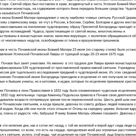
 горе. Святой образ был поставлен в храм, воздвигнутый в честь Успения Божией Мат
основан монастырь, на содержание которого Анна передала большие средства. Чудот
а называться Почаевской.
 икона Божией Матери принадлежит к числу наиболее чтимых святынь Русской Церкв
сему славянскому миру: ее чтут в России, в Боснии, Сербии, Болгарии и других местах
равославными на поклонение чудотворному образу Пресвятой Богородицы приходят и
других исповеданий. Чудеса, проистекающие от святой иконы, многочисленны и
льствованы в монастырских книгах записями верующих, с молитвою обращавшихся об
 от неизлечимых недугов, освобождении от плена и вразумлении грешников.
ие в честь Почаевской иконы Божией Матери 23 июля (по старому стилю) было устан
авления Успенской Почаевской Лавры от турецкой осады 20-23 июля 1675 года.
у Почаев был занят униатами. Но именно в это трудное для Лавры время монастырск
афиксировала 539 чудотворений от прославленной православной святыни. Учреждена
иссия для тщательного исследования преданий о чудотворной иконе. Из этих сведений
лонение Почаевской иконе Богородицы приходили и исцеление от нее получали не толь
ые и бывшие униаты, но и католики, и иудеи, которые по исцелении принимали христ
е Почаева в лоно Православия в 1832 году было ознаменовано чудесным исцеление
 1832 году жительница города Каменец-Подольска привела в Почаев свою девятилет
годовалом возрасте потерявшую зрение после перенесенной оспы. Шесть дней шли они
я Почаевским святыням, и когда пришли, девочка по совету добрых людей помазала 
ой водою. Когда обе они после этого отошли от Огоны на середину церкви, больная вдр
а, плача от радости: «Ах, бабушка! Я вижу Божию Матерь обеими глазами!». Девочка с
 в эти нелегкие дни, как и сотни лет назад, с той же молитвой и верой идут сюда люди 
прошениями, со всем, что есть на сердце, преодолевая иной раз огромные расстояния
ся к святыне, испить этой воды, чая исцеления на горе Почаевской, ища благословени