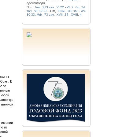
пресвитера.
Прп.:
Гал., 213 зач., V, 22 - VI, 2.
Лк., 24
зач., VI, 17-23
. Ряд.:
Рим., 119 зач., XV,
30-33.
Мф., 73 зач., XVII, 24 - XVIII, 4.
раины.
0 лет. В
осле
женную
Босой.
навсегда
ственной
в имении
ую из
коной
а