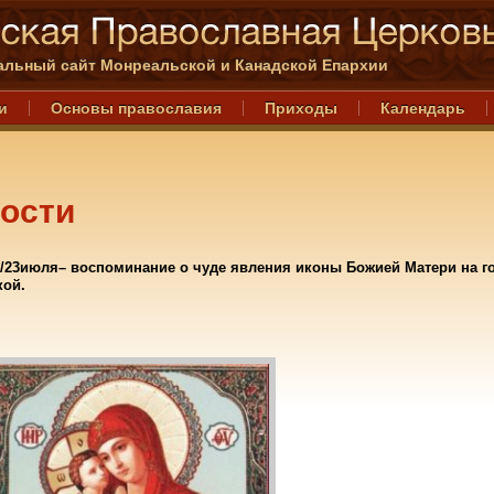
льный сайт Монреальской и Канадской Епархии
и
Основы православия
Приходы
Календарь
ости
а/23июля– воспоминание о чуде явления иконы Божией Матери на г
кой.