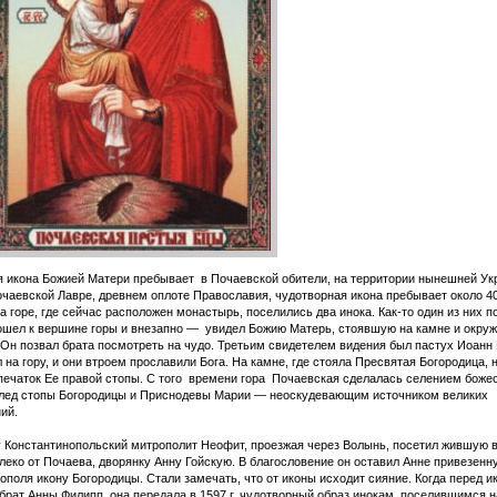
 икона Божией Матери пребывает в Почаевской обители, на территории нынешней Ук
очаевской Лавре, древнем оплоте Православия, чудотворная икона пребывает около 40
на горе, где сейчас расположен монастырь, поселились два инока. Как-то один из них п
шел к вершине горы и внезапно — увидел Божию Матерь, стоявшую на камне и окру
Он позвал брата посмотреть на чудо. Третьим свидетелем видения был пастух Иоанн 
 на гору, и они втроем прославили Бога. На камне, где стояла Пресвятая Богородица, 
печаток Ее правой стопы. С того времени гора Почаевская сделалась селением боже
след стопы Богородицы и Приснодевы Марии — неоскудевающим источником великих
ий.
у Константинопольский митрополит Неофит, проезжая через Волынь, посетил жившую 
леко от Почаева, дворянку Анну Гойскую. В благословение он оставил Анне привезенн
ополя икону Богородицы. Стали замечать, что от иконы исходит сияние. Когда перед и
брат Анны Филипп, она передала в 1597 г. чудотворный образ инокам, поселившимся н