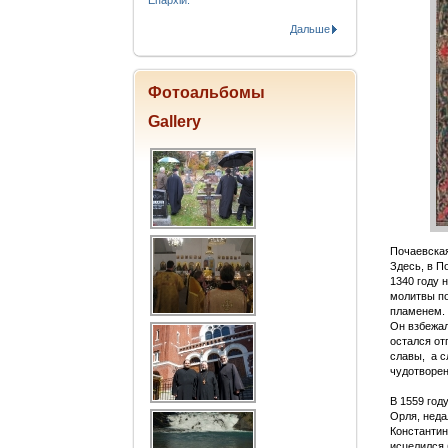
Епархіи.
Дальше
Фотоальбомы
Gallery
Почаевская
Здесь, в П
1340 году 
молитвы по
пламенем. 
Он взбежал
остался от
славы, а 
чудотворен
В 1559 год
Орля, неда
Константин
исцелился 