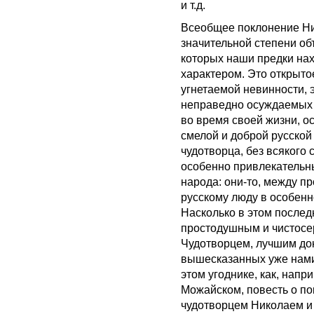
и т.д.
Всеобщее поклонение Ни
значительной степени об
которых наши предки нах
характером. Это открыто
угнетаемой невинности, 
неправедно осуждаемых и
во время своей жизни, ос
смелой и доброй русской
чудотворца, без всякого 
особенно привлекательны
народа: они-то, между пр
русскому люду в особенн
Насколько в этом послед
простодушным и чистосе
Чудотворцем, лучшим док
вышесказанных уже нами
этом угоднике, как, напр
Можайском, повесть о по
чудотворцем Николаем и 