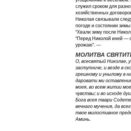
служил сроком для разно
хозяйственных договоров
Николая связывали след
погоде и состоянии зимы:
“Хвали зиму после Никол
“Перед Николой иней — о
урожаю”. —
МОЛИТВА СВЯТИ
О, всесвятый Николае, 
заступниче, и везде в с
грешному и унылому в н
даровати ми оставление
моея, во всем житии мо
чувствы; и во исходе ду
Бога всея твари Содете
вечнаго мучения, да все
твое милостивное предс
Аминь.