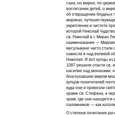
сана, но мирно, по цер
воспитании детей, о мире
об отвращении блудных п
моряках, путешествующих,
укреплении и чистоте пр
которой Николай Чудотв
св. Николай в г. Мирах Л
наименование — Мирликийс
мусульмане часто стали 
нависла и над великой 
Николая. И вот купцы из 
1087 решили спасти св. 
насилие над монахами, 
благоухавшие миром мощи
купцов-похитителей почти
куда они и привезли св
храме св. Стефана, а че
храм, где они находятся 
паломников — как католи
О степени почитания рус