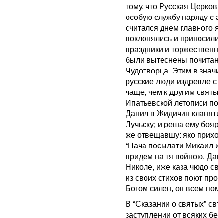
тому, что Русская Церко
особую службу наряду с
считался днем главного 
поклонялись и приносили
праздники и торжественн
были вытеснены почитани
Чудотворца. Этим в знач
русские люди издревле с
чаще, чем к другим свят
Ипатьевской летописи по
Данил в Жидичин кланяти
Лучьску; и реша ему бояр
же отвещавшу: яко прихо
“Нача посылати Михаил и
придем на тя войною. Да
Николе, иже каза чюдо с
из своих стихов поют про
Богом силен, он всем по
В “Сказании о святых” с
заступлении от всяких бе