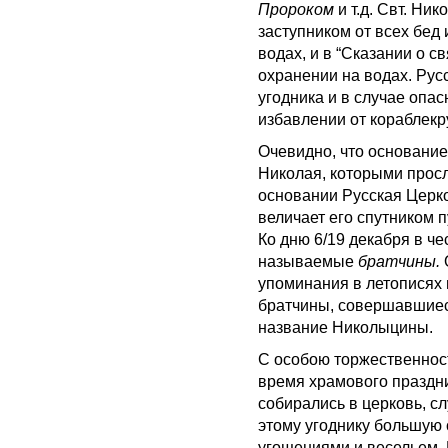
Пророком
и т.д. Свт. Ни
заступником от всех бед 
водах, и в “Сказании о с
охранении на водах. Рус
угодника и в случае опас
избавлении от кораблекр
Очевидно, что основание
Николая, которыми просл
основании Русская Церко
величает его спутником 
Ко дню 6/19 декабря в че
называемые
братчины.
упоминания в летописях 
братчины, совершавшиеся
название Николыцины.
С особою торжественнос
время храмового праздни
собирались в церковь, с
этому угоднику большую 
угощениями и весельем. 