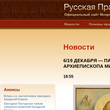
Официальный сайт Монре
Новости
Основы пр
Новости
6/19 ДЕКАБРЯ — 
АРХИЕПИСКОПА МИ
18:55
Анонсы
Всѣмъ о.о. настоятелямъ приходовъ
Канадской Епархiи.
Ежегодное Пастырское говѣніе
священнослужителей Канадской