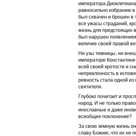
императора Диоклетиана
равносильно избранию в 
был схвачен и брошен в 
все ужасы страданий, к
жизнь для предстоящих в
был нарушен появлением 
величие своей правой ве
Ни узы темницы, ни вне
императоре Константине 
всей своей кротости и сн
непреклонность в испове
ревность стала одной из
святителя.
Глубоко почитает и про
народ. И не только право
инославные и даже инов
всеобщее поклонение?
За свою земную жизнь о
славу Божию, что их не п