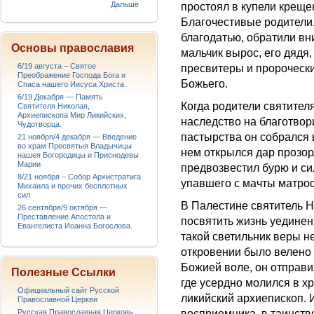
Дальше
простоял в купели крещен
Благочестивые родители,
благодатью, обратили вн
Основы православия
мальчик вырос, его дядя,
6/19 августа – Святое
пресвитеры и пророчески
Преображение Господа Бога и
Божьего.
Спаса нашего Иисуса Христа.
6/19 Декабря — Память
Когда родители святител
Святителя Николая,
Архиепископа Мир Ликийских,
наследство на благотвор
Чудотворца.
пастырства он собрался 
21 ноября/4 декабря — Введение
во храм Пресвятыя Владычицы
нем открылся дар прозор
нашея Богородицы и Приснодевы
Марии
предвозвестил бурю и си
8/21 ноября – Собор Архистратига
упавшего с мачты матрос
Михаила и прочих бесплотных
сил
В Палестине святитель Н
26 сентября/9 октября —
Преставление Апостола и
посвятить жизнь уединен
Евангелиста Иоанна Богослова.
такой светильник веры н
откровении было велено 
Божией воле, он отправи
Полезные Ссылки
где усердно молился в х
Официальный сайт Русской
ликийский архиепископ. 
Православной Церкви
восприемника, в таинств
Русская Православная Церковь