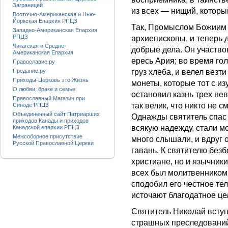
Заграницей
из всех — нищий, которы
Восточно-Американская и Нью-
Йоркская Епархия РПЦЗ
Так, Промыслом Божиим 
Западно-Американская Епархия
РПЦЗ
архиепископы, и теперь 
Чикагская и Средне-
добрые дела. Он участво
Американская Епархия
ересь Ария; во время го
Православие.ру
груз хлеба, и велел везт
Предание.ру
Приходы-Церковь это Жизнь
монеты, которые тот с и
О любви, браке и семье
остановил казнь трех не
Православный Магазин при
так велик, что никто не с
Синоде РПЦЗ
Объединенный сайт Патриарших
Однажды святитель спас 
приходов Канады и приходов
всякую надежду, стали м
Канадской епархии РПЦЗ
Межсоборное присутствие
много слышали, и вдруг о
Русской Православной Церкви
гавань. К святителю без
христиане, но и язычники
всех был молитвенником.
сподобил его честное те
источают благодатное це
Святитель Николай всту
страшных преследований