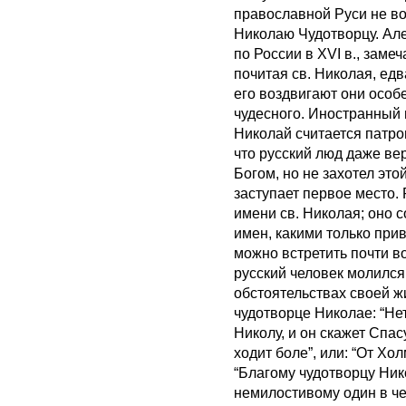
православной Руси не воз
Николаю Чудотворцу. Ал
по России в XVI в., заме
почитая св. Николая, ед
его воздвигают они особ
чудесного. Иностранный п
Николай считается патро
что русский люд даже вер
Богом, но не захотел этой
заступает первое место.
имени св. Николая; оно 
имен, какими только при
можно встретить почти в
русский человек молился
обстоятельствах своей жи
чудотворце Николае: “Не
Николу, и он скажет Спас
ходит боле”, или: “От Хо
“Благому чудотворцу Нико
немилостивому один в чет