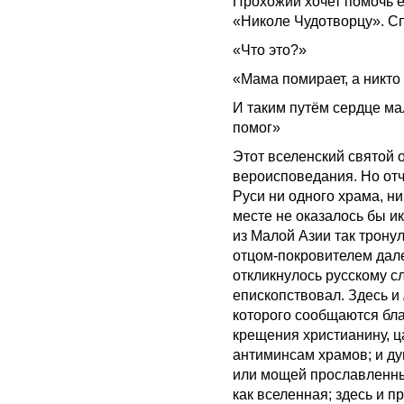
Прохожий хочет помочь е
«Николе Чудотворцу». С
«Что это?»
«Мама помирает, а никто 
И таким путём сердце м
помог»
Этот вселенский святой о
вероисповедания. Но отч
Руси ни одного храма, ни
месте не оказалось бы и
из Малой Азии так трону
отцом-покровителем дал
откликнулось русскому сл
епископствовал. Здесь и
которого сообщаются бл
крещения христианину, ц
антиминсам храмов; и ду
или мощей прославленных
как вселенная; здесь и 