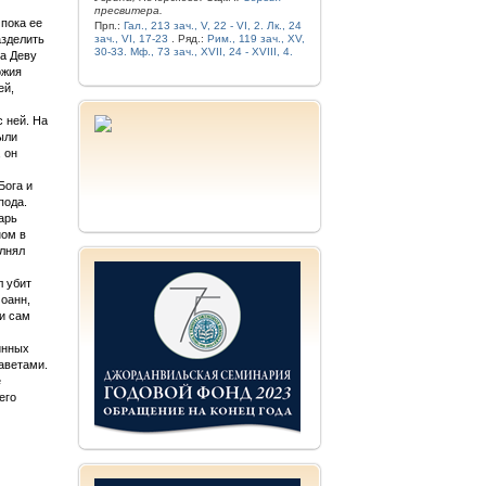
пресвитера.
 пока ее
Прп.:
Гал., 213 зач., V, 22 - VI, 2.
Лк., 24
азделить
зач., VI, 17-23
. Ряд.:
Рим., 119 зач., XV,
30-33.
Мф., 73 зач., XVII, 24 - XVIII, 4.
ла Деву
ожия
ей,
 ней. На
ыли
, он
Бога и
пода.
арь
ном в
олнял
л убит
оанн,
 и сам
инных
аветами.
е
его