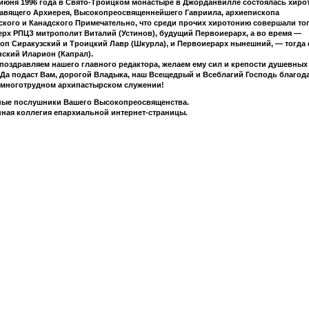
 июня 1996 года в Свято-Троицком монастыре в Джорданвилле состоялась хиро
авящего Архиерея, Высокопреосвященнейшего Гавриила, архиепископа
кого и Канадского Примечательно, что среди прочих хиротонию совершали т
рх РПЦЗ митрополит Виталий (Устинов), будущий Первоиерарх, а во время —
оп Сиракузский и Троицкий Лавр (Шкурла), и Первоиерарх нынешний, — тогда
ский Иларион (Капрал).
поздравляем нашего главного редактора, желаем ему сил и крепости душевных
 Да подаст Вам, дорогой Владыка, наш Всещедрый и Всеблагий Господь благод
многотрудном архипастырском служении!
ные послушники Вашего Высокопреосвященства.
ная коллегия епархиальной интернет-страницы.