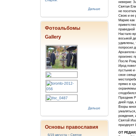
Епархіи.
неверие: З
Святая Ели
Дальше
не посетил
Свою и ее 
Марию как 
приветство
Фотоальбомы
праведной 
Настало вр
Gallery
восьмой де
удивлены, 
попросил д
Архангела 
произнес п
После Рожд
Ирод повел
пустыню и 
свое свяще
местопребы
прямо в хр
охраняемый
сподобился
Праздник Р
дней года,
Взоры мног
Дальше
умаляться,
рождения, 
Святой Иоа
празднует 
Основы православия
ОТ РЕДА
6/19 августа – Святое