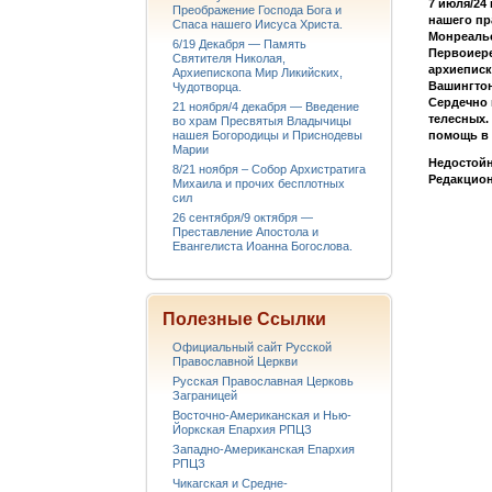
7 июля/24
Преображение Господа Бога и
нашего пр
Спаса нашего Иисуса Христа.
Монреальс
6/19 Декабря — Память
Первоиере
Святителя Николая,
архиеписк
Архиепископа Мир Ликийских,
Вашингтон
Чудотворца.
Сердечно 
21 ноября/4 декабря — Введение
телесных.
во храм Пресвятыя Владычицы
нашея Богородицы и Приснодевы
помощь в 
Марии
Недостой
8/21 ноября – Собор Архистратига
Редакцион
Михаила и прочих бесплотных
сил
26 сентября/9 октября —
Преставление Апостола и
Евангелиста Иоанна Богослова.
Полезные Ссылки
Официальный сайт Русской
Православной Церкви
Русская Православная Церковь
Заграницей
Восточно-Американская и Нью-
Йоркская Епархия РПЦЗ
Западно-Американская Епархия
РПЦЗ
Чикагская и Средне-