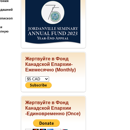
тония
огдашний
 епископ
 и
атную
Жертвуйте в Фонд
Канадской Епархии-
Ежемесячно (Monthly)
Жертвуйте в Фонд
Канадской Епархии
-Единовременно (Once)