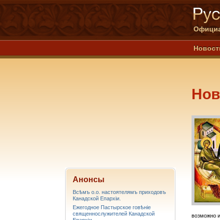
Официа
Новост
Нов
Анонсы
Всѣмъ о.о. настоятелямъ приходовъ
Канадской Епархiи.
Ежегодное Пастырское говѣніе
священнослужителей Канадской
возможно и