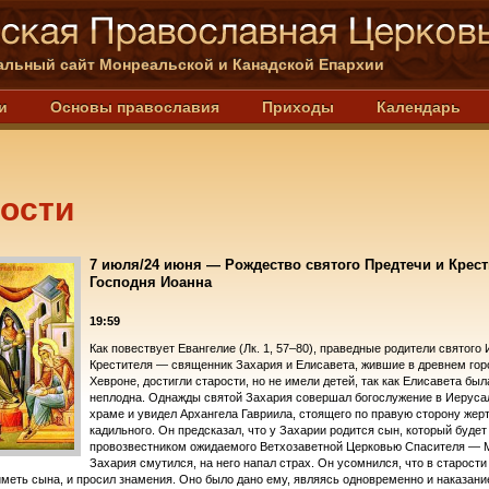
льный сайт Монреальской и Канадской Епархии
и
Основы православия
Приходы
Календарь
ости
7 июля/24 июня — Рождество святого Предтечи и Крес
Господня Иоанна
19:59
Как повествует Евангелие (Лк. 1, 57–80), праведные родители святого
Крестителя — священник Захария и Елисавета, жившие в древнем гор
Хевроне, достигли старости, но не имели детей, так как Елисавета был
неплодна. Однажды святой Захария совершал богослужение в Иерус
храме и увидел Архангела Гавриила, стоящего по правую сторону жер
кадильного. Он предсказал, что у Захарии родится сын, который будет
провозвестником ожидаемого Ветхозаветной Церковью Спасителя — 
Захария смутился, на него напал страх. Он усомнился, что в старости
меть сына, и просил знамения. Оно было дано ему, являясь одновременно и наказани