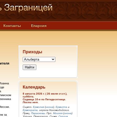
Контакты
Епархия
Приходы
тителя
 Иоанна
Календарь
оде
а
8 августа 2026 г. ( 26 июля ст.ст.),
алимском
суббота.
твенника
Седмица 10-я по Пятидесятнице.
Поста нет.
Мессии.
Сщмчч.
Ермолая
(
икона
),
Ермиппа
и
Ермократа
, иереев Никомидийских.
Прмц.
Параскевы
. Прп.
Моисея
(
икона
)
ем за
Угрина, Печерского. Сщмч.
Сергия