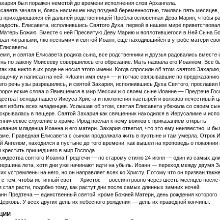
ахария был поражен немотой до времени исполнения слов Архангела.
савета зачала и, боясь насмешек над поздней беременностью, таилась пять месяцев,
а приходившаяся ей дальней родственницей Преблагословенная Дева Мария, чтобы р
радость. Елисавета, исполнившись Святого Духа, первой в нашем мире приветствова
Матерь Божию. Вместе с ней Пресвятую Деву Марию и воплотившегося в Ней Сына Б
вал «играньми, яко песньми» и святой Иоанн, еще находившийся в утробе матери сво
Елисаветы.
емя, и святая Елисавета родила сына, все родственники и друзья радовались вместе с
нь по закону Моисееву совершилось его обрезание. Мать назвала его Иоанном. Все б
так как никто в их роде не носил этого имени. Когда спросили об этом святого Захарию
ощечку и написал на ней: «Иоанн имя ему» — и тотчас связывавшие по предсказанию
его речь узы разрешились, и святой Захария, исполнившись Духа Святого, прославил 
ророческие слова о Явившемся в мир Мессии и о своем сыне Иоанне — Предтече Гос
ества Господа нашего Иисуса Христа и поклонения пастырей и волхвов нечестивый ц
ел избить всех младенцев. Услышав об этом, святая Елисавета убежала со своим сы
скрывалась в пещере. Святой Захария как священник находился в Иерусалиме и исп
нническое служение в храме. Ирод послал к нему воинов с приказанием открыть
вание младенца Иоанна и его матери. Захария ответил, что это ему неизвестно, и бы
аме. Праведная Елисавета с сыном продолжала жить в пустыне и там умерла. Отрок И
 Ангелом, находился в пустыне до того времени, как вышел на проповедь о покаянии
 крестить пришедшего в мир Господа.
ождества святого Иоанна Предтечи — по старому стилю 24 июня — один из самых дл
 вершина лета, хотя дни уже начинают идти на убыль. Иоанн — переход между двумя З
их устремлены на него, но он направляет всех ко Христу. Потому что он призван такж
 с тем, чтобы истинный свет — Христос — воссиял ровно через шесть месяцев после 
и стал расти, подобно тому, как растут дни после самых длинных зимних ночей.
нн Предтеча — единственный святой, кроме Божией Матери, день рождения которого
Церковь. У всех других день их небесного рождения — день их праведной кончины.
КЦИИ