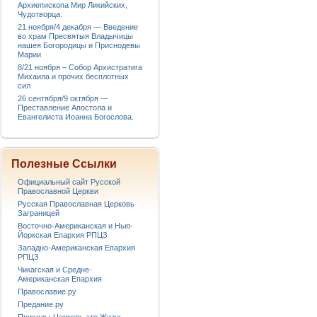
Архиепископа Мир Ликийских,
Чудотворца.
21 ноября/4 декабря — Введение
во храм Пресвятыя Владычицы
нашея Богородицы и Приснодевы
Марии
8/21 ноября – Собор Архистратига
Михаила и прочих бесплотных
сил
26 сентября/9 октября —
Преставление Апостола и
Евангелиста Иоанна Богослова.
Полезные Ссылки
Официальный сайт Русской
Православной Церкви
Русская Православная Церковь
Заграницей
Восточно-Американская и Нью-
Йоркская Епархия РПЦЗ
Западно-Американская Епархия
РПЦЗ
Чикагская и Средне-
Американская Епархия
Православие.ру
Предание.ру