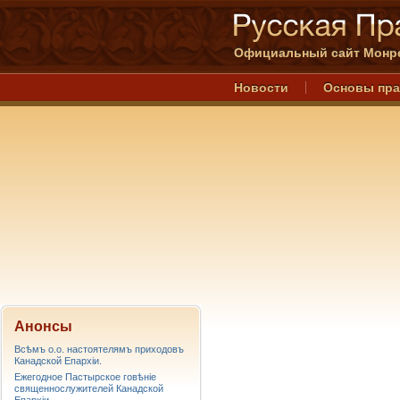
Официальный сайт Монре
Новости
Основы пр
Анонсы
Всѣмъ о.о. настоятелямъ приходовъ
Канадской Епархiи.
Ежегодное Пастырское говѣніе
священнослужителей Канадской