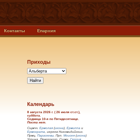
Контакты
Епархия
Приходы
Календарь
8 августа 2026 г. ( 26 июля ст.ст.),
суббота.
Седмица 10-я по Пятидесятнице.
Поста нет.
Сщмчч.
Ермолая
(
икона
),
Ермиппа
и
Ермократа
, иереев Никомидийских.
Прмц.
Параскевы
. Прп.
Моисея
(
икона
)
Угрина, Печерского. Сщмч.
Сергия