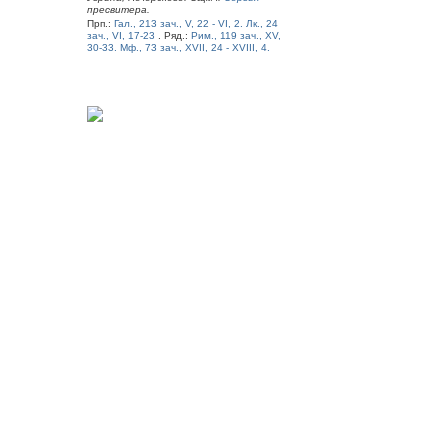
пресвитера.
Прп.:
Гал., 213 зач., V, 22 - VI, 2.
Лк., 24
зач., VI, 17-23
. Ряд.:
Рим., 119 зач., XV,
30-33.
Мф., 73 зач., XVII, 24 - XVIII, 4.