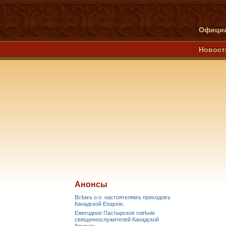
Официа
Новост
Анонсы
Всѣмъ о.о. настоятелямъ приходовъ
Канадской Епархiи.
Ежегодное Пастырское говѣніе
священнослужителей Канадской