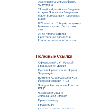
Архиепископа Мир Ликийских,
Чудотворца.
21 ноября/4 декабря — Введение
во храм Пресвятыя Владычицы
нашея Богородицы и Приснодевы
Марии
8/21 ноября – Собор Архистратига
Михаила и прочих бесплотных
сил
26 сентября/9 октября —
Преставление Апостола и
Евангелиста Иоанна Богослова.
Полезные Ссылки
Официальный сайт Русской
Православной Церкви
Русская Православная Церковь
Заграницей
Восточно-Американская и Нью-
Йоркская Епархия РПЦЗ
Западно-Американская Епархия
РПЦЗ
Чикагская и Средне-
Американская Епархия
Православие.ру
Предание.ру