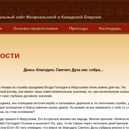
льный сайт Монреальской и Канадской Епархии
и
Основы православия
Приходы
Календарь
ости
Днесь благодать Святаго Духа нас собра…
стихиры из службы праздника Входа Господня в Иерусалим очень важны для нас. На
ный взгляд, они имеют лишь повествовательное значение, но, при молитвенном осмы
 свое глубокое духовное значение.
аздника, мы освящаем веточки вербы и пальмовых деревьев и, по окончании службы,
 для освящения и благословения наших домов. Но можем ли мы применить к себе те с
шь на этом основании?
одь пришел в Иерусалим, Его встречало множество народа. Многие кричали: «Благосл
имя Господне! Осанна в вышних!» Но, увы, те же самые через несколько дней кричали 
спни Его!» Из чего очевидно, что вовсе не благодать Святого Духа собрала многих в то