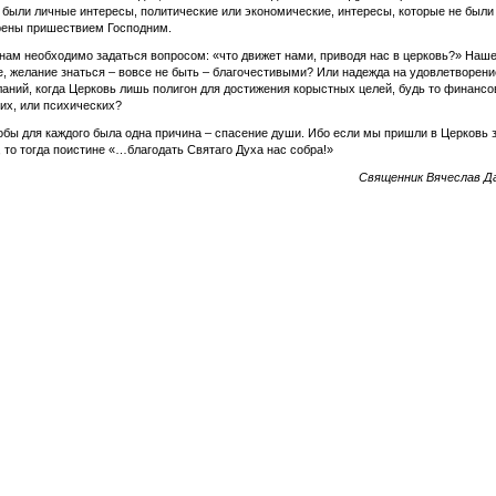
 были личные интересы, политические или экономические, интересы, которые не были
рены пришествием Господним.
нам необходимо задаться вопросом: «что движет нами, приводя нас в церковь?» Наш
, желание знаться – вовсе не быть – благочестивыми? Или надежда на удовлетворени
аний, когда Церковь лишь полигон для достижения корыстных целей, будь то финансо
их, или психических?
тобы для каждого была одна причина – спасение души. Ибо если мы пришли в Церковь 
 то тогда поистине «…благодать Святаго Духа нас собра!»
Священник Вячеслав Д