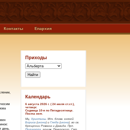
Контакты
Епархия
Приходы
слении,
Календарь
 уносим
6 августа 2026 г. ( 24 июля ст.ст.),
четверг.
лова
Седмица 10-я по Пятидесятнице.
Поста нет.
Мц.
Христины
. Мчч. блгвв. князей
овен
Бориса
(
икона
) и
Глеба
(
икона
), во св.
иное:
Крещении Романа и Давида. Прп.
т день.
Поликарпа
, архим. Печерского. Свт.