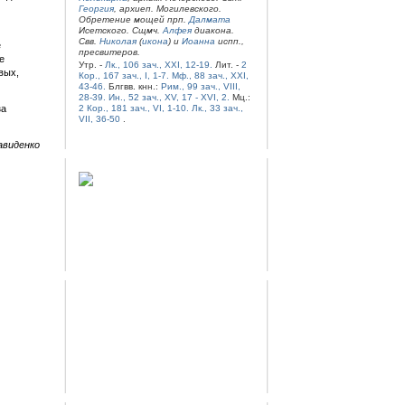
Георгия
, архиеп. Могилевского.
Обретение мощей прп.
Далмата
Исетского. Сщмч.
Алфея
диакона.
Свв.
Николая
(
икона
) и
Иоанна
испп.,
е
пресвитеров.
е
Утр. -
Лк., 106 зач., XXI, 12-19.
Лит. -
2
вых,
Кор., 167 зач., I, 1-7.
Мф., 88 зач., XXI,
43-46.
Блгвв. кнн.:
Рим., 99 зач., VIII,
28-39.
Ин., 52 зач., XV, 17 - XVI, 2.
Мц.:
за
2 Кор., 181 зач., VI, 1-10.
Лк., 33 зач.,
VII, 36-50
.
авиденко