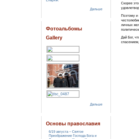
Епархіи.
Скорее это
удовлетво
Дальше
Поэтому и 
честолюбие
личных жел
Фотоальбомы
политическ
Gallery
Дай Бог, ч
спасением,
Дальше
Основы православия
6/19 августа – Святое
Преображение Господа Бога и