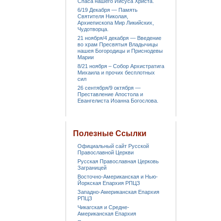
Спаса нашего Иисуса Христа.
6/19 Декабря — Память
Святителя Николая,
Архиепископа Мир Ликийских,
Чудотворца.
21 ноября/4 декабря — Введение
во храм Пресвятыя Владычицы
нашея Богородицы и Приснодевы
Марии
8/21 ноября – Собор Архистратига
Михаила и прочих бесплотных
сил
26 сентября/9 октября —
Преставление Апостола и
Евангелиста Иоанна Богослова.
Полезные Ссылки
Официальный сайт Русской
Православной Церкви
Русская Православная Церковь
Заграницей
Восточно-Американская и Нью-
Йоркская Епархия РПЦЗ
Западно-Американская Епархия
РПЦЗ
Чикагская и Средне-
Американская Епархия