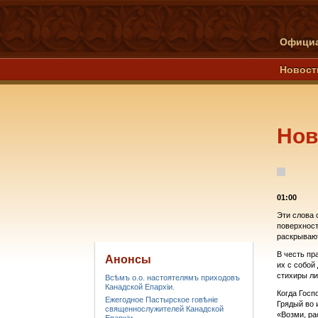
Официа
Новост
Нов
01:00
Эти слова 
поверхност
раскрывают
В честь пр
Анонсы
их с собой
стихиры ли
Всѣмъ о.о. настоятелямъ приходовъ
Канадской Епархiи.
Когда Госп
Ежегодное Пастырское говѣніе
Грядый во 
священнослужителей Канадской
«Возми, ра