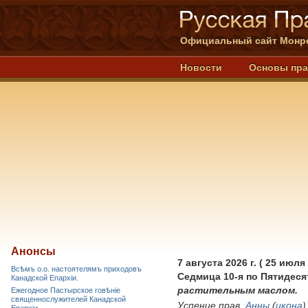
Официальный сайт Монре
Новости
Основы пр
В этом году ежегодное пастырское
совещание прошло в Березках.
Анонсы
7 августа 2026 г. ( 25 июля 
Всѣмъ о.о. настоятелямъ приходовъ
Седмица 10-я по Пятидеся
Канадской Епархiи.
растительным маслом.
Ежегодное Пастырское говѣніе
священнослужителей Канадской
Успение прав.
Анны
(
икона
)