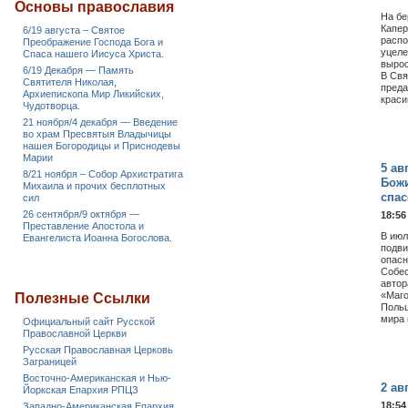
Основы православия
На бе
Капер
6/19 августа – Святое
распо
Преображение Господа Бога и
уцеле
Спаса нашего Иисуса Христа.
вырос
6/19 Декабря — Память
В Свя
Святителя Николая,
преда
Архиепископа Мир Ликийских,
краси
Чудотворца.
21 ноября/4 декабря — Введение
во храм Пресвятыя Владычицы
нашея Богородицы и Приснодевы
Марии
5 ав
8/21 ноября – Собор Архистратига
Божи
Михаила и прочих бесплотных
спас
сил
26 сентября/9 октября —
18:56
Преставление Апостола и
В июл
Евангелиста Иоанна Богослова.
подви
опасн
Собес
автор
«Маго
Полезные Ссылки
Польш
мира 
Официальный сайт Русской
Православной Церкви
Русская Православная Церковь
Заграницей
Восточно-Американская и Нью-
2 ав
Йоркская Епархия РПЦЗ
18:54
Западно-Американская Епархия