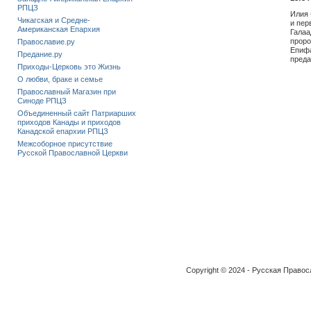
РПЦЗ
Илия 
Чикагская и Средне-
и пер
Американская Епархия
Галаа
проро
Православие.ру
Епифа
Предание.ру
преда
Приходы-Церковь это Жизнь
О любви, браке и семье
Православный Магазин при
Синоде РПЦЗ
Объединенный сайт Патриарших
приходов Канады и приходов
Канадской епархии РПЦЗ
Межсоборное присутствие
Русской Православной Церкви
Copyright © 2024 - Русская Право