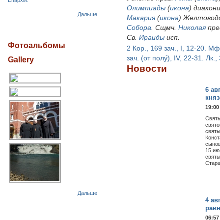
Епархіи.
Олимпиады
(
икона
) диакон
Дальше
Макария
(
икона
) Желтовод
Собора
. Сщмч.
Николая
пре
Св.
Ираиды
исп.
Фотоальбомы
2 Кор., 169 зач., I, 12-20.
Мф.
зач. (от полу́), IV, 22-31.
Лк., 
Gallery
Новости
6 ав
княз
19:00
Святы
свято
святы
Конст
сынов
15 ию
святы
Старш
Дальше
4 ав
рав
06:57