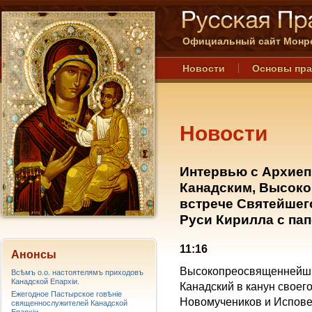
Официальный сайт Монре
Новости
Основы пр
Новости
Интервью с Архие
Канадским, Высок
встрече Святейшег
Руси Кирилла с па
11:16
Анонсы
Высокопреосвященнейши
Всѣмъ о.о. настоятелямъ приходовъ
Канадской Епархiи.
Канадский в канун своего
Ежегодное Пастырское говѣніе
Новомучеников и Исповед
священнослужителей Канадской