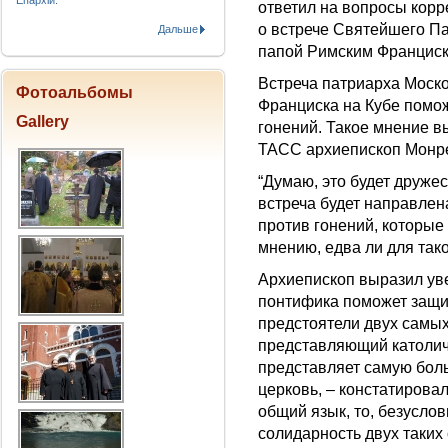
Епархіи.
ответил на вопросы кор
о встрече Святейшего Па
Дальше
папой Римским Франциск
Встреча патриарха Моско
Фотоальбомы
Франциска на Кубе помож
Gallery
гонений. Такое мнение вы
ТАСС архиепископ Монре
“Думаю, это будет дружес
встреча будет направлен
против гонений, которые 
мнению, едва ли для так
Архиепископ выразил уве
понтифика поможет защит
предстоятели двух самых
представляющий католиче
представляет самую бол
церковь, – констатировал
общий язык, то, безуслов
солидарность двух таких