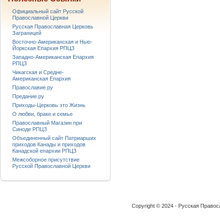
Официальный сайт Русской
Православной Церкви
Русская Православная Церковь
Заграницей
Восточно-Американская и Нью-
Йоркская Епархия РПЦЗ
Западно-Американская Епархия
РПЦЗ
Чикагская и Средне-
Американская Епархия
Православие.ру
Предание.ру
Приходы-Церковь это Жизнь
О любви, браке и семье
Православный Магазин при
Синоде РПЦЗ
Объединенный сайт Патриарших
приходов Канады и приходов
Канадской епархии РПЦЗ
Межсоборное присутствие
Русской Православной Церкви
Copyright © 2024 - Русская Право