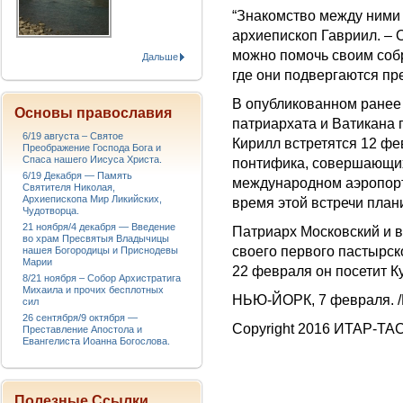
“Знакомство между ними 
архиепископ Гавриил. – О
можно помочь своим собр
Дальше
где они подвергаются пре
В опубликованном ранее
Основы православия
патриархата и Ватикана 
6/19 августа – Святое
Кирилл встретятся 12 фе
Преображение Господа Бога и
Спаса нашего Иисуса Христа.
понтифика, совершающих
6/19 Декабря — Память
международном аэропорт
Святителя Николая,
Архиепископа Мир Ликийских,
время этой встречи план
Чудотворца.
21 ноября/4 декабря — Введение
Патриарх Московский и в
во храм Пресвятыя Владычицы
своего первого пастырск
нашея Богородицы и Приснодевы
Марии
22 февраля он посетит К
8/21 ноября – Собор Архистратига
Михаила и прочих бесплотных
НЬЮ-ЙОРК, 7 февраля. /
сил
26 сентября/9 октября —
Copyright 2016 ИТАР-ТА
Преставление Апостола и
Евангелиста Иоанна Богослова.
Полезные Ссылки