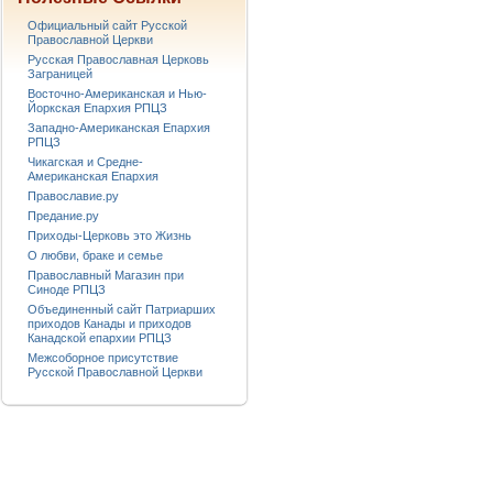
Официальный сайт Русской
Православной Церкви
Русская Православная Церковь
Заграницей
Восточно-Американская и Нью-
Йоркская Епархия РПЦЗ
Западно-Американская Епархия
РПЦЗ
Чикагская и Средне-
Американская Епархия
Православие.ру
Предание.ру
Приходы-Церковь это Жизнь
О любви, браке и семье
Православный Магазин при
Синоде РПЦЗ
Объединенный сайт Патриарших
приходов Канады и приходов
Канадской епархии РПЦЗ
Межсоборное присутствие
Русской Православной Церкви