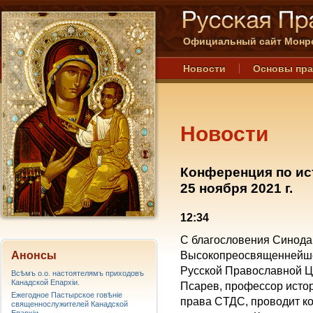
Официальный сайт Монре
Новости
Основы пр
Новости
Конференция по ис
25 ноября 2021 г.
12:34
С благословения Синода
Анонсы
Высокопреосвященнейше
Русской Православной Ц
Всѣмъ о.о. настоятелямъ приходовъ
Канадской Епархiи.
Псарев, профессор истор
Ежегодное Пастырское говѣніе
права
C
ТДС, проводит 
священнослужителей Канадской