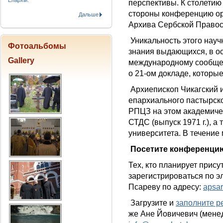
Епархіи.
перспективы. К столетию
стороны конференцию ор
Дальше
Архива Сербской Правос
Уникальность этого науч
Фотоальбомы
знания выдающихся, в о
Gallery
международному сообще
о 21-ом докладе, которы
Архиепископ Чикагский 
епархиального пастырско
РПЦЗ на этом академиче
СТДС (выпуск 1971 г.), а
университета. В течение
Посетите конференцию
Тех, кто планирует прис
зарегистрироваться по э
Псареву по адресу:
apsa
Загрузите и
заполните р
же Ане Йовичевич (менед