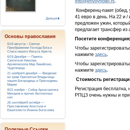
info
@
envoyhotel
.
rs
.
Конференц-пакет (обед, 
41 евро в день. На 22 и 
Дальше
предложен ужин, который 
предлагает трансфер из 
Основы православия
Посетите конференцию
6/19 августа – Святое
Чтобы зарегистрироватьс
Преображение Господа Бога и
Спаса нашего Иисуса Христа.
нажмите
здесь
.
6/19 Декабря — Память
Святителя Николая,
Чтобы зарегистрироватьс
Архиепископа Мир Ликийских,
Чудотворца.
нажмите
здесь
.
21 ноября/4 декабря — Введение
во храм Пресвятыя Владычицы
Стоимость регистраци
нашея Богородицы и Приснодевы
Марии
Регистрация бесплатна, 
8/21 ноября – Собор Архистратига
Михаила и прочих бесплотных
РПЦЗ очень нужны и при
сил
26 сентября/9 октября —
Преставление Апостола и
Евангелиста Иоанна Богослова.
Полезные Ссылки