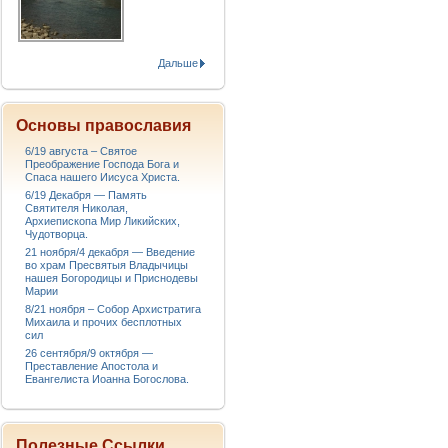
Дальше
Основы православия
6/19 августа – Святое
Преображение Господа Бога и
Спаса нашего Иисуса Христа.
6/19 Декабря — Память
Святителя Николая,
Архиепископа Мир Ликийских,
Чудотворца.
21 ноября/4 декабря — Введение
во храм Пресвятыя Владычицы
нашея Богородицы и Приснодевы
Марии
8/21 ноября – Собор Архистратига
Михаила и прочих бесплотных
сил
26 сентября/9 октября —
Преставление Апостола и
Евангелиста Иоанна Богослова.
Полезные Ссылки