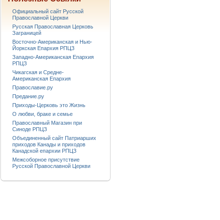
Официальный сайт Русской
Православной Церкви
Русская Православная Церковь
Заграницей
Восточно-Американская и Нью-
Йоркская Епархия РПЦЗ
Западно-Американская Епархия
РПЦЗ
Чикагская и Средне-
Американская Епархия
Православие.ру
Предание.ру
Приходы-Церковь это Жизнь
О любви, браке и семье
Православный Магазин при
Синоде РПЦЗ
Объединенный сайт Патриарших
приходов Канады и приходов
Канадской епархии РПЦЗ
Межсоборное присутствие
Русской Православной Церкви