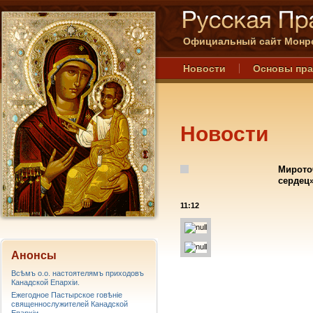
Официальный сайт Монре
Новости
Основы пр
Новости
Мирото
сердец»
11:12
Анонсы
Всѣмъ о.о. настоятелямъ приходовъ
Канадской Епархiи.
Ежегодное Пастырское говѣніе
священнослужителей Канадской