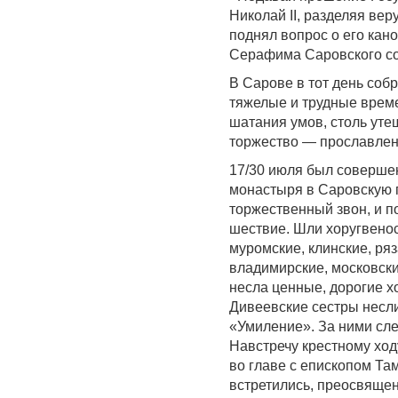
Николай II, разделяя ве
поднял вопрос о его кан
Серафима Саровского сос
В Сарове в тот день собр
тяжелые и трудные врем
шатания умов, столь уте
торжество — прославлен
17/30 июля был совершен
монастыря в Саровскую п
торжественный звон, и п
шествие. Шли хоругвенос
муромские, клинские, ряз
владимирские, московски
несла ценные, дорогие х
Дивеевские сестры несл
«Умиление». За ними сл
Навстречу крестному ход
во главе с епископом Та
встретились, преосвяще