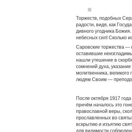
Торжеств, подобных Сер
радости, видя, как Госуд
дивного угодника Божия.
небесных сил! Сколько и
Саровские торжества — н
оставившие неизгладимый
нашли утешение в скорб
сомнений духа, указание 
молитвенника, великого 
людям Своим — преподо
После октября 1917 года
причём началось это гон
православной веры, скол
прославленных во святы
вскрытию и изъятию свя
для видимости соблюден