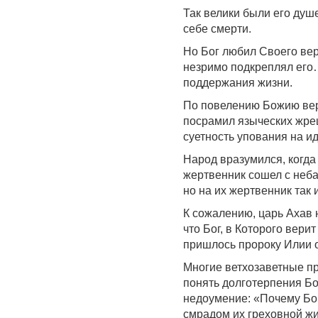
Так велики были его душ
себе смерти.
Но Бог любил Своего вер
незримо подкреплял его
поддержания жизни.
По повелению Божию верн
посрамил языческих жрец
суетность упования на и
Народ вразумился, когда
жертвенник сошел с неба
но на их жертвенник так 
К сожалению, царь Ахав 
что Бог, в Которого верит
пришлось пророку Илии о
Многие ветхозаветные пр
понять долготерпения Бо
недоумение: «Почему Бо
смрадом их греховной жи