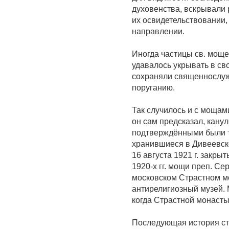
духовенства, вскрывали 
их освидетельствовании,
направлении.
Иногда частицы св. мощ
удавалось укрывать в св
сохраняли священнослуж
поруганию.
Так случилось и с мощам
он сам предсказал, кану
подтверждёнными были то
хранившиеся в Дивеевск
16 августа 1921 г. закры
1920-х гг. мощи преп. С
московском Страстном мо
антирелигиозный музей. М
когда Страстной монасты
Последующая история ста