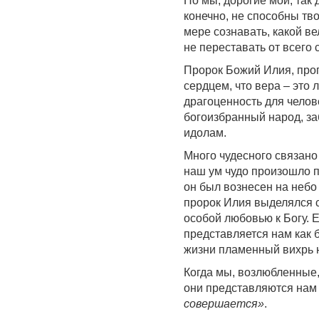
Но мы, дорогие мои, так 
конечно, не способны тв
мере сознавать, какой в
не переставать от всего 
Пророк Божий Илия, про
сердцем, что вера – это
драгоценность для челове
богоизбранный народ, за
идолам.
Много чудесного связан
наш ум чудо произошло п
он был вознесен на небо
пророк Илия выделялся 
особой любовью к Богу. Е
представляется нам как 
жизни пламенный вихрь н
Когда мы, возлюбленные,
они представляются нам
совершается»
.