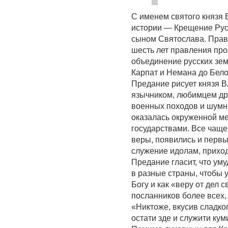
С именем святого князя 
истории — Крещение Руси
сыном Святослава. Прави
шесть лет правления про
объединение русских зем
Карпат и Немана до Бело
Предание рисует князя 
язычником, любимцем др
военных походов и шумн
оказалась окруженной м
государствами. Все чащ
веры, появились и первы
служение идолам, приход
Предание гласит, что ум
в разные страны, чтобы 
Богу и как «веру от дел 
посланников более всех, 
«Никтоже, вкусив сладког
остати зде и служити ку