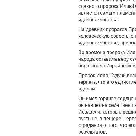
славного пророка Илию! 
является самым пламенн
идолопоклонства.
На древних пророков Пр
человеческую совесть, с
идолопоклонство, привод
Во времена пророка Илии
народа оставила веру св
образовала Израильское 
Пророк Илия, будучи вел
терпеть, что его едино
идолам.
Он имел горячее сердце 
он навлек на себя гнев 
Иезавели, которые решил
пустыне, в пещере. Терп
страдания оттого, что е
результатов.