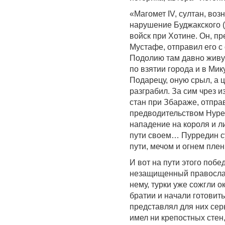
«Магомет IV, султан, во
нарушение Буджакского (и
войск при Хотине. Он, п
Мустафе, отправил его 
Подолию там давно живущ
по взятии города и в Мик
Подарецу, оную срыл, а 
разграбил. За сим чрез 
стан при Збараже, отправ
предводительством Нуред
нападение на короля и л
пути своем… Пурредин сул
пути, мечом и огнем пле
И вот на пути этого поб
незащищенный православ
нему, турки уже сожгли о
братии и начали готовить
представлял для них сер
имел ни крепостных стен