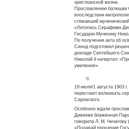
христианской жизни.
Прославлению батюшки 
впоследствии митрополит
стяжавший мученический
«Летопись Серафимо-Див
Государю-Мученику Нико
По получении акта об о
Синод подготовил решен
докладе Святейшего Син
Николай II начертал: «Пр
умиления».
19 июля/1 августа 1903 г
перестают волновать се
Саровского.
Особенно ждали прослав
Дивееве блаженная Пара
говорила Л. М. Чичагов
«Подавай прошение Госу