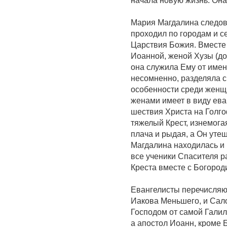
начала новую жизнь. Она
Мария Магдалина следова
проходил по городам и с
Царствия Божия. Вмест
Иоанной, женой Хузы (д
она служила Ему от имений 
несомненно, разделяла с
особенности среди женщи
женами имеет в виду ева
шествия Христа на Голго
тяжелый Крест, изнемога
плача и рыдая, а Он утеш
Магдалина находилась и 
все ученики Спасителя р
Креста вместе с Богород
Евангелисты перечисляют
Иакова Меньшего, и Сал
Господом от самой Галил
а апостол Иоанн, кроме 