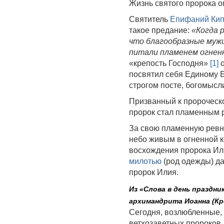
Жизнь святого пророка 
Святитель
Епифаний Кип
такое предание:
«Когда 
что благообразные мужи
питали пламенем огнен
«крепость Господня»
[1]
о
посвятил себя Единому Б
строгом посте, богомысл
Призванный к пророческ
пророк стал пламенным р
За свою пламенную ревно
небо живым в огненной к
восхождения пророка Или
милотью
(род одежды) да
пророк Илия.
Из «Слова в день праздн
архимандрита Иоанна (Кр
Сегодня, возлюбленные, 
ветхозаветных пророков,