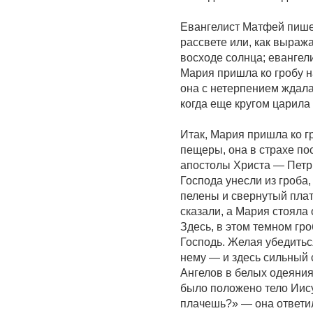
Евангелист Матфей пише
рассвете или, как выража
восходе солнца; евангели
Мария пришла ко гробу н
она с нетерпением ждала
когда еще кругом царила 
Итак, Мария пришла ко г
пещеры, она в страхе по
апостолы Христа — Петр 
Господа унесли из гроба,
пелены и свернутый плат
сказали, а Мария стояла
Здесь, в этом темном гр
Господь. Желая убедиться
нему — и здесь сильный 
Ангелов в белых одеяниях
было положено тело Иис
плачешь?» — она ответил