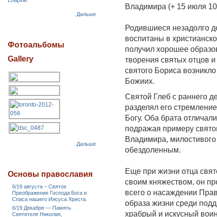
Епархіи.
Владимира (+ 15 июля 10
Дальше
Родившиеся незадолго д
воспитаны в христианско
Фотоальбомы
получил хорошее образо
Gallery
творения святых отцов и
святого Бориса возникло
Божиих.
Святой Глеб с раннего д
разделял его стремление
Богу. Оба брата отличал
подражая примеру святог
Владимира, милостивого 
Дальше
обездоленным.
Еще при жизни отца свят
Основы православия
своим княжеством, он пр
6/19 августа – Святое
всего о насаждении Пра
Преображение Господа Бога и
Спаса нашего Иисуса Христа.
образа жизни среди подд
6/19 Декабря — Память
храбрый и искусный воин
Святителя Николая,