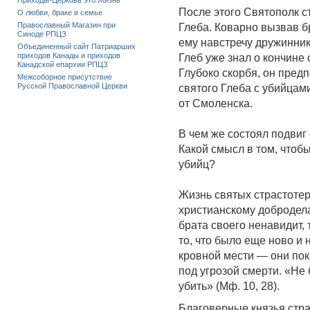
Приходы-Церковь это Жизнь
После этого Святополк с
О любви, браке и семье
Православный Магазин при
Глеба. Коварно вызвав б
Синоде РПЦЗ
ему навстречу дружиннико
Объединенный сайт Патриарших
приходов Канады и приходов
Глеб уже знал о кончине 
Канадской епархии РПЦЗ
Глубоко скорбя, он предп
Межсоборное присутствие
Русской Православной Церкви
святого Глеба с убийцам
от Смоленска.
В чем же состоял подвиг
Какой смысл в том, чтобы
убийц?
Жизнь святых страстоте
христианскому добродела
брата своего ненавидит, 
то, что было еще ново и
кровной мести — они пока
под угрозой смерти. «Не
убить» (Мф. 10, 28).
Благоверные князья стр