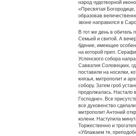
народ чудотворной икон
«Пресвятая Богородице, 
образовав величественн
звоне направился в Саро
В тот же день в обитель
Семьей и свитой. А веч
бдение, имеющее особенн
на которой преп. Серафи
Успенского собора напра
Савватия Соловецких, гд
поставили на носилки, к
князья, митрополит и ар
собору. Затем гроб уста
продолжалась. Настало 
Господне». Все присутст
все духовенство сделал
митрополит Антоний откр
колени. Наступила мину
Торжественно и трогател
«Ублажаем тя, преподоб