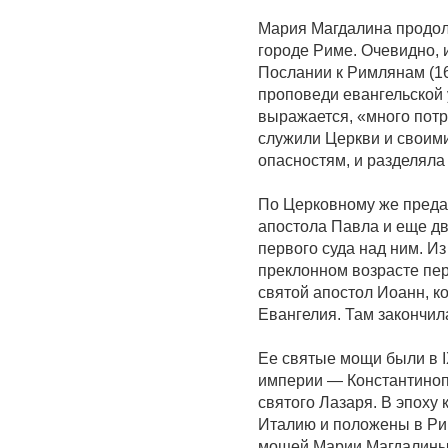
Мария Магдалина продол
городе Риме. Очевидно, 
Послании к Римлянам (16
проповеди евангельской 
выражается, «много потр
служили Церкви и своими
опасностям, и разделяла
По Церковному же преда
апостола Павла и еще дв
первого суда над ним. И
преклонном возрасте пер
святой апостол Иоанн, ко
Евангелия. Там закончил
Ее святые мощи были в I
империи — Константиноп
святого Лазаря. В эпоху
Италию и положены в Ри
мощей Марии Магдалины 