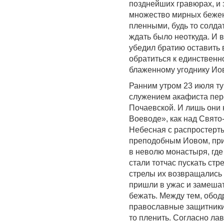
позднейших гравюрах, и 
множество мирных беженц
пленными, будь то солда
ждать было неоткуда. И 
убедил братию оставить
обратиться к единственн
блаженному угоднику Иов
Ранним утром 23 июля ту
служением акафиста пер
Почаевской. И лишь они 
Воеводе», как над Свят
Небесная с распростерт
преподобным Иовом, при
в неволю монастыря, где
стали тотчас пускать стр
стрелы их возвращались
пришли в ужас и замешат
бежать. Между тем, обо
православные защитники 
то пленить. Согласно ла