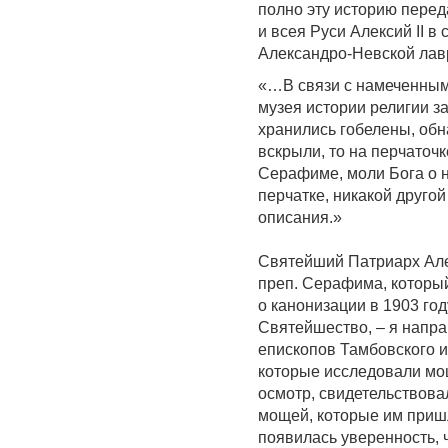
полно эту историю пере
и всея Руси Алексий II в
Александро-Невской лавр
«…В связи с намеченным 
музея истории религии з
хранились гобелены, обн
вскрыли, то на перчаточ
Серафиме, моли Бога о н
перчатке, никакой друго
описания.»
Святейший Патриарх Але
преп. Серафима, который
о канонизации в 1903 году
Святейшество, – я напра
епископов Тамбовского и
которые исследовали мо
осмотр, свидетельствова
мощей, которые им приш
появилась уверенность, 