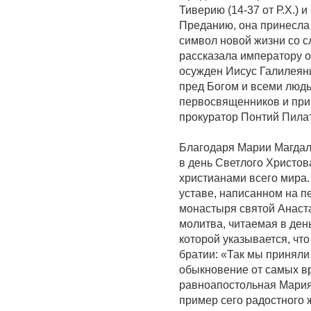
Тиверию (14-37 от Р.Х.) 
Преданию, она принесла 
символ новой жизни со с
рассказала императору о
осужден Иисус Галилеяни
пред Богом и всеми людь
первосвященников и при
прокуратор Понтий Пилат
Благодаря Марии Магдал
в день Светлого Христо
христианами всего мира.
уставе, написанном на п
монастыря святой Анаст
молитва, читаемая в ден
которой указывается, чт
братии: «Так мы приняли
обыкновение от самых вр
равноапостольная Мария
пример сего радостного