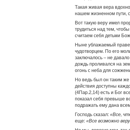
Такая живая вера вдохно
нашем жизненном пути, с
Вот такую веру имел про
трудиться над тем, чтоб
считаем себя детьми Бо
Ныне ублажаемый правед
чудотворцем. По его мол
заключалось – не давало
дождь проливался на зе
огонь с неба для сожжен
Но ведь был он таким же 
действия доступны кажд
(4Пар.2,14) есть и Бог в
показал себя превыше вс
подражать ему дана все
Господь сказал:
«Все, чт
еще:
«Все возможно ве