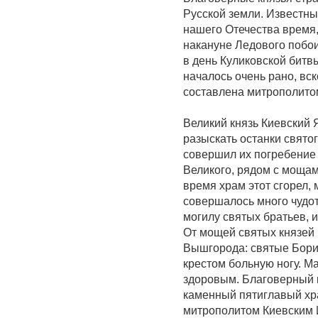
Русской земли. Известны
нашего Отечества время
накануне Ледового побо
в день Куликовской битв
началось очень рано, вс
составлена митрополитом
Великий князь Киевский 
разыскать останки свято
совершил их погребение 
Великого, рядом с мощам
время храм этот сгорел,
совершалось много чудот
могилу святых братьев, 
От мощей святых князей 
Вышгорода: святые Борис
крестом больную ногу. М
здоровым. Благоверный 
каменный пятиглавый хр
митрополитом Киевским 