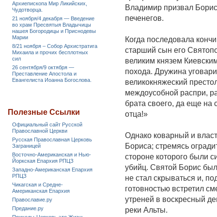
Архиепископа Мир Ликийских,
Владимир призвал Бориса
Чудотворца.
печенегов.
21 ноября/4 декабря — Введение
во храм Пресвятыя Владычицы
нашея Богородицы и Приснодевы
Марии
Когда последовала кончи
8/21 ноября – Собор Архистратига
старший сын его Святопо
Михаила и прочих бесплотных
сил
великим князем Киевским
26 сентября/9 октября —
похода. Дружина уговари
Преставление Апостола и
Евангелиста Иоанна Богослова.
великокняжеский престол
междоусобной распри, ра
брата своего, да еще на 
Полезные Ссылки
отца!»
Официальный сайт Русской
Православной Церкви
Однако коварный и влас
Русская Православная Церковь
Бориса; стремясь огради
Заграницей
Восточно-Американская и Нью-
стороне которого были с
Йоркская Епархия РПЦЗ
убийц. Святой Борис был
Западно-Американская Епархия
РПЦЗ
не стал скрываться и, п
Чикагская и Средне-
готовностью встретил сме
Американская Епархия
утреней в воскресный де
Православие.ру
Предание.ру
реки Альты.