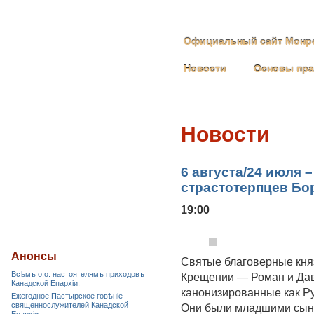
Официальный сайт Монре
Новости
Основы пр
Новости
6 августа/24 июля 
страстотерпцев Бо
19:00
Анонсы
Святые благоверные княз
Всѣмъ о.о. настоятелямъ приходовъ
Крещении — Роман и Дав
Канадской Епархiи.
канонизированные как Ру
Ежегодное Пастырское говѣніе
священнослужителей Канадской
Они были младшими сыно