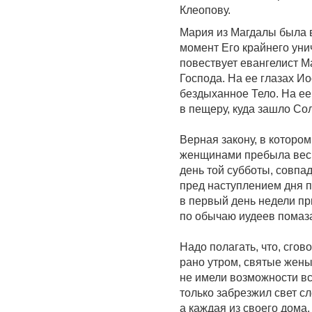
Клеопову.
Мария из Магдалы была в
момент Его крайнего уни
повествует евангелист М
Господа. На ее глазах И
бездыханное Тело. На ее
в пещеру, куда зашло С
Верная закону, в которо
женщинами пребыла весь
день той субботы, совпад
пред наступлением дня 
в первый день недели при
по обычаю иудеев помаз
Надо полагать, что, сгов
рано утром, святые жены
не имели возможности вст
только забрезжил свет с
а каждая из своего дома.