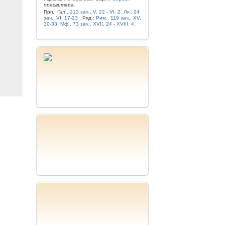
пресвитера.
Прп.:
Гал., 213 зач., V, 22 - VI, 2.
Лк., 24
зач., VI, 17-23
. Ряд.:
Рим., 119 зач., XV,
30-33.
Мф., 73 зач., XVII, 24 - XVIII, 4.