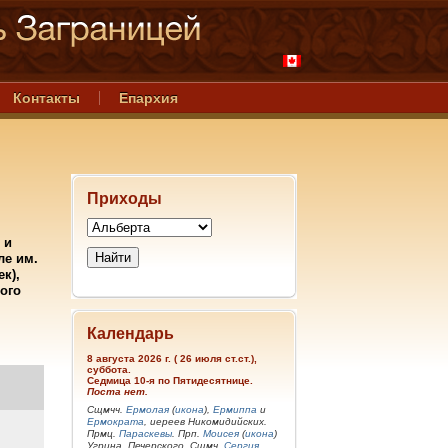
Контакты
Епархия
Приходы
 и
ле им.
к),
ого
Календарь
8 августа 2026 г. ( 26 июля ст.ст.),
суббота.
Седмица 10-я по Пятидесятнице.
Поста нет.
Сщмчч.
Ермолая
(
икона
),
Ермиппа
и
Ермократа
, иереев Никомидийских.
Прмц.
Параскевы
. Прп.
Моисея
(
икона
)
Угрина, Печерского. Сщмч.
Сергия