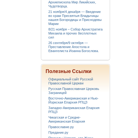
Архиепископа Мир Ликийских,
Чудотворца.
21 ноября/4 декабря — Введение
во храм Пресвятыя Владычицы
нашея Богородицы и Приснодевы
Марии
8/21 ноября – Собор Архистратига
Михаила и прочих бесплотных
сил
26 сентября/9 октября —
Преставление Апостола и
Евангелиста Иоанна Богослова.
Полезные Ссылки
Официальный сайт Русской
Православной Церкви
Русская Православная Церковь
Заграницей
Восточно-Американская и Нью-
Йоркская Епархия РПЦЗ
Западно-Американская Епархия
РПЦЗ
Чикагская и Средне-
Американская Епархия
Православие.ру
Предание.ру