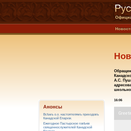
Официа
Новост
Нов
Обращен
Канадско
А.С. Пуш
адресова
школьно
16:06
Анонсы
Greeti
Всѣмъ о.о. настоятелямъ приходовъ
Канадской Епархiи.
Ежегодное Пастырское говѣніе
священнослужителей Канадской