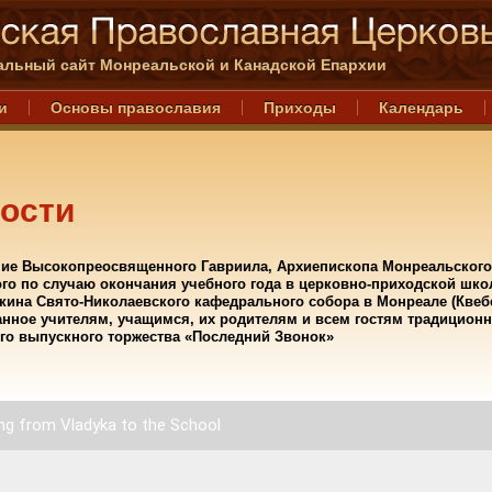
льный сайт Монреальской и Канадской Епархии
и
Основы православия
Приходы
Календарь
ости
ие Высокопреосвященного Гавриила, Архиепископа Монреальского
го по случаю окончания учебного года в церковно-приходской шко
кина Свято-Николаевского кафедрального собора в Монреале (Квебе
нное учителям, учащимся, их родителям и всем гостям традиционн
го выпускного торжества «Последний Звонок»
ng from Vladyka to the School