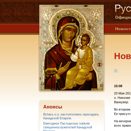
Официа
Новост
Нов
15:08
20 Мая 201
о. Николая
Ванкувер.
Анонсы
Во вторник
Ее присутс
Всѣмъ о.о. настоятелямъ приходовъ
Канадской Епархiи.
На вечерне
Ежегодное Пастырское говѣніе
всех право
священнослужителей Канадской