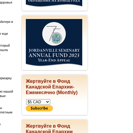
здоровья
Матери в
я еще
оторый
рошла
—
ярмарку
Жертвуйте в Фонд
Канадской Епархии-
ию нашей
Ежемесячно (Monthly)
овые
цы
репетным
о
Жертвуйте в Фонд
Канадской Епархии