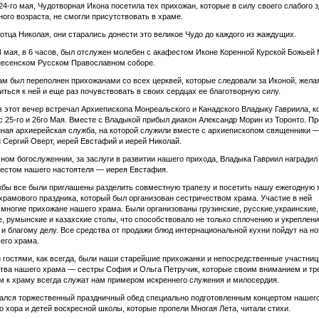
 24-го мая, Чудотворная Икона посетила тех прихожан, которые в силу своего слабого 
ного возраста, не смогли присутствовать в храме.
отца Николая, они старались донести это великое Чудо до каждого из жаждущих.
 мая, в 6 часов, был отслужен молебен с акафестом Иконе Коренной Курской Божьей 
несенском Русском Православном соборе.
ам был переполнен прихожанами со всех церквей, которые следовали за Иконой, жела
иться к ней и еще раз почувствовать в своих сердцах ее благотворную силу.
 этот вечер встречал Архиепископа Монреальского и Канадского Владыку Гавриила, к
с 25-го и 26го Мая. Вместе с Владыкой прибыл диакон Александр Морин из Торонто. П
ная архиерейская служба, на которой служили вместе с архиепископом священники 
 Сергий Оверт, иерей Евстафий и иерей Николай.
ном богослуженнии, за заслуги в развитии нашего прихода, Владыка Гавриил наградил
естом нашего настоятеля — иерея Евстафия.
бы все были приглашены разделить совместную трапезу и посетить нашу ежегодную 
храмового праздника, который был организован сестричеством храма. Участие в ней
многие прихожане нашего храма. Были организованы грузинские, русские,украинские,
, румынские и казахские столы, что способствовало не только сплочению и укреплен
 и благому делу. Все средства от продажи блюд интернациональной кухни пойдут на н
его храма.
гостями, как всегда, были наши старейшие прихожанки и непосредственные участни
тва нашего храма — сестры София и Ольга Петручик, которые своим вниманием и т
 к храму всегда служат нам примером искреннего служения и милосердия.
ался торжественный праздничный обед специально подготовленным концертом нашег
о хора и детей воскресной школы, которые пропели Многая Лета, читали стихи.