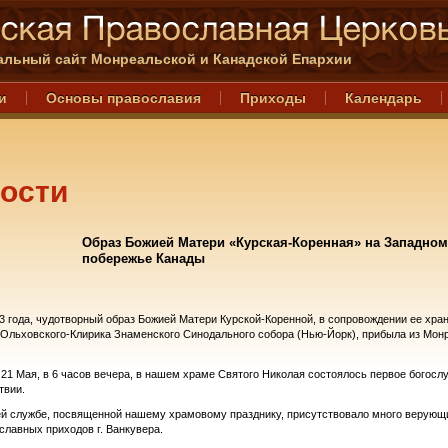
льный сайт Монреальской и Канадской Епархии
и
Основы православия
Приходы
Календарь
ости
Образ Божией Матери «Курская-Коренная» на Западном
побережье Канады
3 года, чудотворный образ Божией Матери Курской-Коренной, в сопровождении ее хран
 Ольховского-Клирика Знаменского Синодального собора (Нью-Йорк), прибыла из Мон
 21 Мая, в 6 часов вечера, в нашем храме Святого Николая состоялось первое богосл
твии.
й службе, посвященной нашему храмовому празднику, присутствовало много верующ
славных приходов г. Ванкувера.