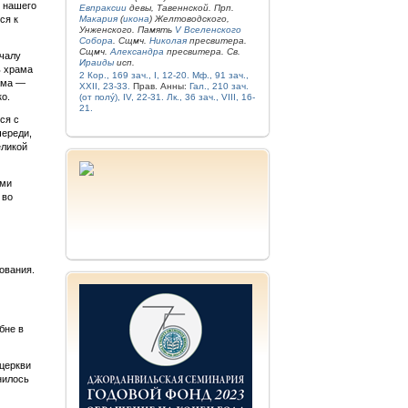
е нашего
Евпраксии
девы, Тавеннской. Прп.
ся к
Макария
(
икона
) Желтоводского,
Унженского. Память
V Вселенского
Собора
. Сщмч.
Николая
пресвитера.
Сщмч.
Александра
пресвитера. Св.
ачалу
Ираиды
исп.
ь храма
2 Кор., 169 зач., I, 12-20.
Мф., 91 зач.,
ама —
XXII, 23-33.
Прав. Анны:
Гал., 210 зач.
о.
(от полу́), IV, 22-31.
Лк., 36 зач., VIII, 16-
21.
ся с
череди,
еликой
ами
 во
вования.
бне в
 церкви
нилось