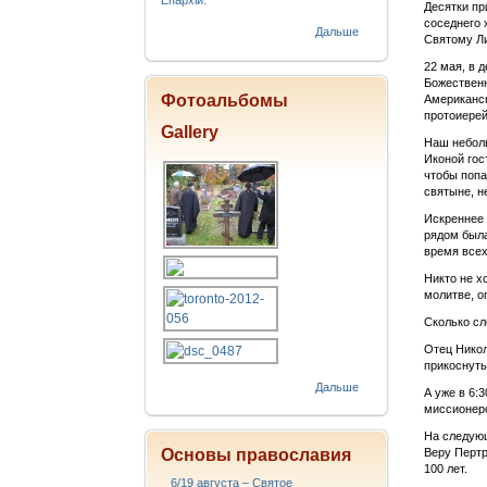
Епархіи.
Десятки пр
соседнего 
Дальше
Святому Ли
22 мая, в 
Божественн
Фотоальбомы
Американск
протоиерей
Gallery
Наш неболь
Иконой гос
чтобы попа
святыне, н
Искреннее 
рядом была
время всех
Никто не х
молитве, оп
Сколько сл
Отец Никол
прикоснуть
Дальше
А уже в 6:
миссионер
На следующ
Основы православия
Веру Пертр
100 лет.
6/19 августа – Святое