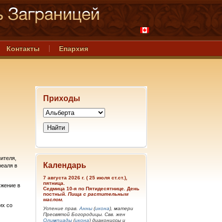
Контакты
Епархия
Приходы
ителя,
Календарь
реаля в
7 августа 2026 г. ( 25 июля ст.ст.),
пятница.
ужение в
Седмица 10-я по Пятидесятнице. День
постный.
Пища с растительным
маслом.
их со
Успение прав.
Анны
(
икона
), матери
Пресвятой Богородицы. Свв. жен
Олимпиады
(
икона
) диакониссы и