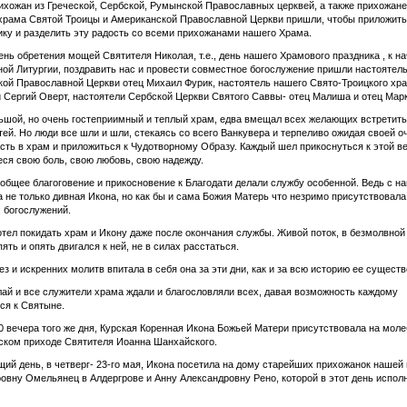
ихожан из Греческой, Сербской, Румынской Православных церквей, а также прихожан
храма Святой Троицы и Американской Православной Церкви пришли, чтобы приложить
ку и разделить эту радость со всеми прихожанами нашего Храма.
день обретения мощей Святителя Николая, т.е., день нашего Храмового праздника , к н
ой Литургии, поздравить нас и провести совместное богослужение пришли настоятел
ой Православной Церкви отец Михаил Фурик, настоятель нашего Свято-Троицкого хр
 Сергий Оверт, настоятели Сербской Церкви Святого Саввы- отец Малиша и отец Марк
шой, но очень гостеприимный и теплый храм, едва вмещал всех желающих встретить
тей. Но люди все шли и шли, стекаясь со всего Ванкувера и терпеливо ожидая своей о
сть в храм и приложиться к Чудотворному Образу. Каждый шел прикоснуться к этой в
еся свою боль, свою любовь, свою надежду.
общее благоговение и прикосновение к Благодати делали службу особенной. Ведь с н
 не только дивная Икона, но как бы и сама Божия Матерь что незримо присутствовала
 богослужений.
отел покидать храм и Икону даже после окончания службы. Живой поток, в безмолвной
ять и опять двигался к ней, не в силах расстаться.
ез и искренних молитв впитала в себя она за эти дни, как и за всю историю ее сущест
ай и все служители храма ждали и благословляли всех, давая возможность каждому
ся к Святыне.
30 вечера того же дня, Курская Коренная Икона Божьей Матери присутствовала на моле
ском приходе Святителя Иоанна Шанхайского.
ий день, в четверг- 23-го мая, Икона посетила на дому старейших прихожанок нашей
овну Омельянец в Алдергрове и Анну Александровну Рено, которой в этот день испол