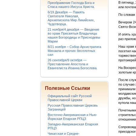
В пятницу,
Преображение Господа Бога и
Спаса нашего Иисуса Христа.
или почтен
6/19 Декабря — Память
По словам 
Святителя Николая,
Архиепископа Мир Ликийских,
Вечером 24
Чудотворца.
Свято-Воз
21 ноября/4 декабря — Введение
во храм Пресвятыя Владычицы
И опять хр
нашея Богородицы и Приснодевы
раз прилож
Марии
Наш храм в
8/21 ноября – Собор Архистратига
Михаила и прочих бесплотных
посетил на
сил
торжествен
26 сентября/9 октября —
протоиерей
Преставление Апостола и
На Воскрес
Евангелиста Иоанна Богослова.
золотым кр
После служ
по случаю 
Полезные Ссылки
принимали 
молдавские
Официальный сайт Русской
дружбы, но
Православной Церкви
купола наш
Русская Православная Церковь
Заграницей
Почетными 
Восточно-Американская и Нью-
строительс
Йоркская Епархия РПЦЗ
отношением
Западно-Американская Епархия
Сопровожд
РПЦЗ
приходског
Чикагская и Средне-