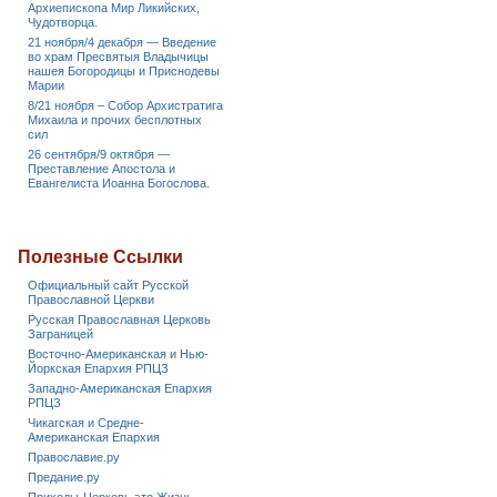
Архиепископа Мир Ликийских,
Чудотворца.
21 ноября/4 декабря — Введение
во храм Пресвятыя Владычицы
нашея Богородицы и Приснодевы
Марии
8/21 ноября – Собор Архистратига
Михаила и прочих бесплотных
сил
26 сентября/9 октября —
Преставление Апостола и
Евангелиста Иоанна Богослова.
Полезные Ссылки
Официальный сайт Русской
Православной Церкви
Русская Православная Церковь
Заграницей
Восточно-Американская и Нью-
Йоркская Епархия РПЦЗ
Западно-Американская Епархия
РПЦЗ
Чикагская и Средне-
Американская Епархия
Православие.ру
Предание.ру