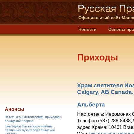
Официальный сайт Монре
Новости
Основы пр
Приходы
Храм святителя Ио
Calgary, AB Canada.
Альберта
Анонсы
Настоятель: Иеромонах С
Всѣмъ о.о. настоятелямъ приходовъ
Телефон:(587) 288-8488;
Канадской Епархiи.
Ежегодное Пастырское говѣніе
адрес Храмa: 10401 Brae
священнослужителей Канадской
Web:
www.russian-orthodo