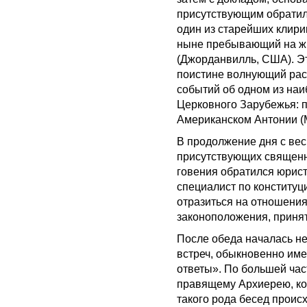
присутствующим обратилс
один из старейших клир
ныне пребывающий на жи
(Джорданвилль, США). Эт
поистине волнующий расс
событий об одном из на
Церковного Зарубежья: 
Американском Антонии 
В продолжение дня с ве
присутствующих священн
говения обратился юрист
специалист по конституци
отразиться на отношени
законоположения, приня
После обеда началась н
встреч, обыкновенно им
ответы». По большей час
правящему Архиерею, кот
такого рода бесед проис