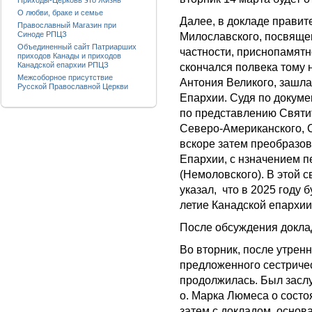
Приходы-Церковь это Жизнь
О любви, браке и семье
Далее, в докладе правит
Православный Магазин при
Синоде РПЦЗ
Милославского, посвящен
Объединенный сайт Патриарших
частности, приснопамят
приходов Канады и приходов
Канадской епархии РПЦЗ
скончался полвека тому 
Межсоборное присутствие
Антония Великого, зашла
Русской Православной Церкви
Епархии. Судя по докумен
по представлению Святит
Северо-Американского, 
вскоре затем преобразо
Епархии, с нзначением 
(Немоловского). В этой
указал, что в 2025 году 
летие Канадской епархии
После обсуждения докла
Во вторник, после утрен
предложенного сестриче
продолжилась. Был засл
о. Марка Люмеса о состо
затем с докладом, основ