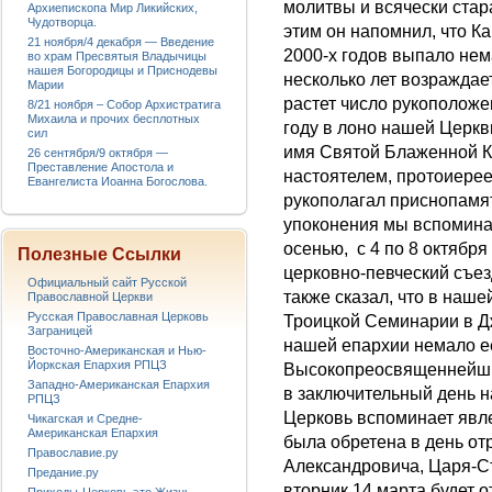
молитвы и всячески стар
Архиепископа Мир Ликийских,
Чудотворца.
этим он напомнил, что К
21 ноября/4 декабря — Введение
2000-х годов выпало нем
во храм Пресвятыя Владычицы
нашея Богородицы и Приснодевы
несколько лет возраждае
Марии
растет число рукоположе
8/21 ноября – Собор Архистратига
Михаила и прочих бесплотных
году в лоно нашей Церк
сил
имя Святой Блаженной Ксе
26 сентября/9 октября —
Преставление Апостола и
настоятелем, протоиере
Евангелиста Иоанна Богослова.
рукополагал приснопамя
упоконения мы вспоминае
осенью, с 4 по 8 октябр
Полезные Ссылки
церковно-певческий съез
Официальный сайт Русской
также сказал, что в наше
Православной Церкви
Русская Православная Церковь
Троицкой Семинарии в Д
Заграницей
нашей епархии немало ее
Восточно-Американская и Нью-
Йоркская Епархия РПЦЗ
Высокопреосвященнейший
Западно-Американская Епархия
в заключительный день н
РПЦЗ
Церковь вспоминает явл
Чикагская и Средне-
Американская Епархия
была обретена в день от
Православие.ру
Александровича, Царя-С
Предание.ру
вторник 14 марта будет 