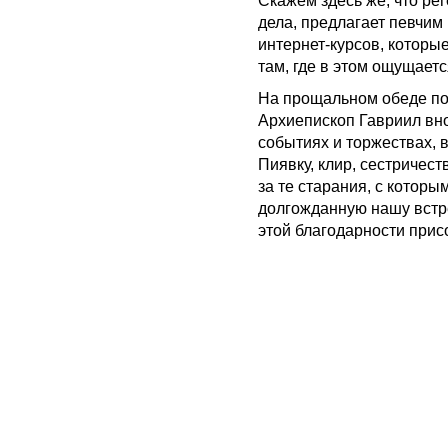
Скажем здесь же, что ре
дела, предлагает певчи
интернет-курсов, которы
там, где в этом ощущает
На прощальном обеде п
Архиепископ Гавриил вн
событиях и торжествах, 
Пиявку, клир, сестричес
за те старания, с котор
долгожданную нашу встре
этой благодарности прис