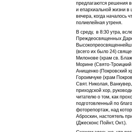
предлагаются решения в
и епархиальной жизни в 
вечера, когда началось 
полиелейная утреня.
В среду, в 8:30 утра, вс
Преждеосвященных Даров
Высокопреосвященнейши
(всего их было 24) свящ
Милонове (храм св. Блаж
Морине (Свято-Троицкий 
Анищенко (Покровский хр
Гороимчуке (храм Покров
Свят. Николая, Ванкувер,
приходской хор, руковод
читателю о том, как про
подготовленный по благ
фоторепортаж, над кото
Аброскин, настоятель п
(Джесконс Пойнт, Онт.).