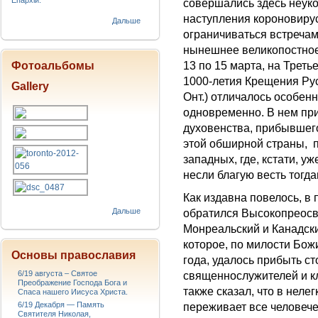
Епархіи.
совершались здесь неуко
наступления короновиру
Дальше
ограничиваться встречам
нынешнее великопостное
Фотоальбомы
13 по 15 марта, на Трет
1000-летия Крещения Ру
Gallery
Онт.) отличалось особен
одновременно. В нем пр
духовенства, прибывшего
этой обширной страны, п
западных, где, кстати, у
несли благую весть тогд
Как издавна повелось, в
Дальше
обратился Высокопреос
Монреальский и Канадски
которое, по милости Бож
Основы православия
года, удалось прибыть с
6/19 августа – Святое
священнослужителей и 
Преображение Господа Бога и
также сказал, что в нел
Спаса нашего Иисуса Христа.
6/19 Декабря — Память
переживает все человече
Святителя Николая,