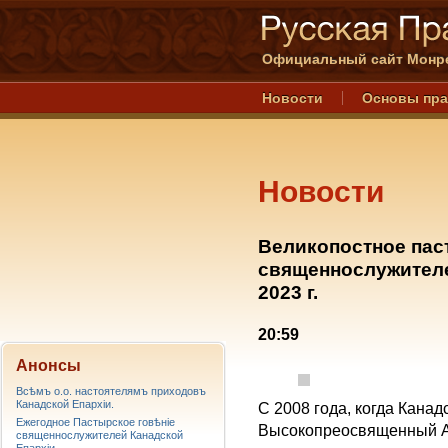
Официальный сайт Монре
Новости
Основы пр
Новости
Великопостное пас
священнослужителе
2023 г.
20:59
Анонсы
Всѣмъ о.о. настоятелямъ приходовъ
Канадской Епархiи.
С 2008 года, когда Кана
Ежегодное Пастырское говѣніе
Высокопреосвященный Ар
священнослужителей Канадской