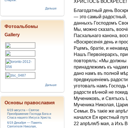
Епархіи.
ХРИСТОСЪ ВОСКРЕСЕ!
Дальше
Благодатный день Воскр
— это самый радостный,
данныхъ Господомъ Свое
Фотоальбомы
Мы, можно сказать, вооч
Gallery
Пасхальнаго канона, во
«Воскресенiя день и про
Рцемъ, братie, и ненав
Нашъ Первоіерархъ, при
повторялъ: «Мы должны б
принадлежимъ къ чадамъ
дано намъ въ полной мѣ
предвкушеніемъ радости 
Дальше
уготовалъ намъ Господь
радости вѣчной не покид
Мучениковъ, и Святыхъ 
Основы православия
Мученика Николая, Цари
6/19 августа – Святое
Семьи. Въ такіе же апрѣл
Преображение Господа Бога и
начался Ея крестный пут
Спаса нашего Иисуса Христа.
6/19 Декабря — Память
22 апрѣля/5 мая, а Ихъ 
Святителя Николая,