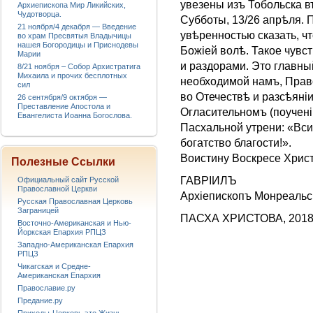
увезены изъ Тобольска в
Архиепископа Мир Ликийских,
Чудотворца.
Субботы, 13/26 апрѣля.
21 ноября/4 декабря — Введение
увѣренностью сказать, ч
во храм Пресвятыя Владычицы
нашея Богородицы и Приснодевы
Божіей волѣ. Такое чувс
Марии
и раздорами. Это главны
8/21 ноября – Собор Архистратига
Михаила и прочих бесплотных
необходимой намъ, Прав
сил
во Отечествѣ и разсѣяні
26 сентября/9 октября —
Преставление Апостола и
Огласительномъ (поучені
Евангелиста Иоанна Богослова.
Пасхальной утрени: «Вси
богатство благости!».
Воистину Воскресе Христ
Полезные Ссылки
ГАВРIИЛЪ
Официальный сайт Русской
Православной Церкви
Архieпископъ Монреальск
Русская Православная Церковь
Заграницей
ПАСХА ХРИСТОВА, 2018 
Восточно-Американская и Нью-
Йоркская Епархия РПЦЗ
Западно-Американская Епархия
РПЦЗ
Чикагская и Средне-
Американская Епархия
Православие.ру
Предание.ру