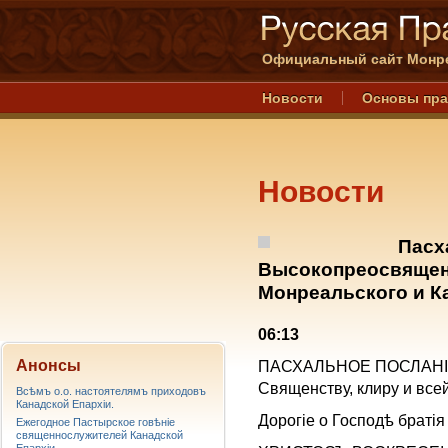
Официальный сайт Монре
Новости
Основы пр
Новости
Пасх
Высокопреосвящен
Монреальского и Ка
06:13
Анонсы
ПАСХАЛЬНОЕ ПОСЛАН
Священству, клиру и все
Всѣмъ о.о. настоятелямъ приходовъ
Канадской Епархiи.
Дорогiе о Господѣ братія
Ежегодное Пастырское говѣніе
священнослужителей Канадской