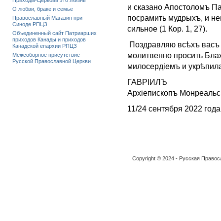
Приходы-Церковь это Жизнь
и сказано Апостоломъ Па
О любви, браке и семье
посрамить мудрыхъ, и не
Православный Магазин при
Синоде РПЦЗ
сильное (1 Кор. 1, 27).
Объединенный сайт Патриарших
приходов Канады и приходов
Поздравляю всѣхъ васъ 
Канадской епархии РПЦЗ
молитвенно просить Бла
Межсоборное присутствие
Русской Православной Церкви
милосердіемъ и укрѣпила
ГАВРIИЛЪ
Архiепископъ Монреальск
11/24 сентября 2022 года
Copyright © 2024 - Русская Право