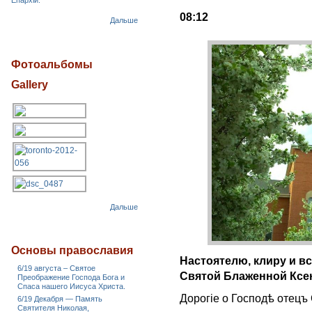
Епархіи.
08:12
Дальше
Фотоальбомы
Gallery
Дальше
Основы православия
Настоятелю
, клиру
и
вс
6/19 августа – Святое
Святой
Блаженной
Ксе
Преображение Господа Бога и
Спаса нашего Иисуса Христа.
Дорогіе о Господѣ отецъ 
6/19 Декабря — Память
Святителя Николая,