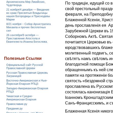
Архиепископа Мир Ликийских,
По традиціи, идущей со 
Чудотворца.
свой престольный праздн
21 ноября/4 декабря — Введение
во храм Пресвятыя Владычицы
февраля, на Преподобну
нашея Богородицы и Приснодевы
Блаженной Ксеніи, Христ
Марии
8/21 ноября – Собор Архистратига
день прославленія ея А
Михаила и прочих бесплотных
Зарубежной Церкви въ 19
сил
26 сентября/9 октября —
Соборномъ Актѣ. Святая
Преставление Апостола и
почитается Церковью въ
Евангелиста Иоанна Богослова.
юродствовавшихъ блажен
молитвенный подвигъ, с
Полезные Ссылки
свѣтятъ намъ свѣтомъ ин
благодатной помощи Бож
Официальный сайт Русской
Православной Церкви
обращеннымъ къ ней сле
Русская Православная Церковь
памяти на протяженіи бол
Заграницей
святость «бездомной ст
Восточно-Американская и Нью-
Йоркская Епархия РПЦЗ
прославлена въ Русском
Западно-Американская Епархия
состоялась канонизація
РПЦЗ
Чикагская и Средне-
Іоанномъ Кронштадтским
Американская Епархия
Санъ-Францисскимъ, и с
Православие.ру
Предание.ру
Блаженная Ксенія никого