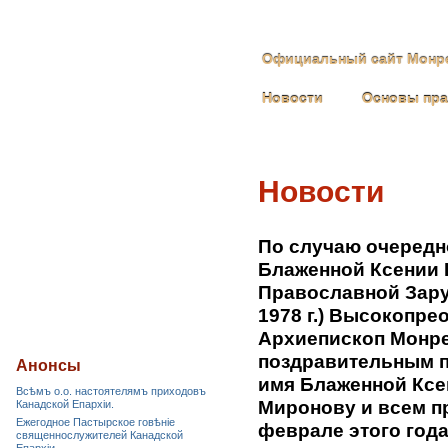
Официальный сайт Монре
Новости
Основы пр
Новости
По случаю очередн
Блаженной Ксении 
Православной Зару
1978 г.) Высокопр
Архиепископ Монре
поздравительным п
Анонсы
имя Блаженной Ксе
Всѣмъ о.о. настоятелямъ приходовъ
Миронову и всем п
Канадской Епархiи.
Ежегодное Пастырское говѣніе
феврале этого года
священнослужителей Канадской