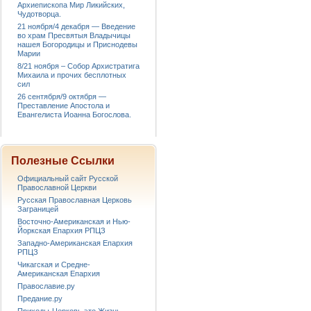
Архиепископа Мир Ликийских,
Чудотворца.
21 ноября/4 декабря — Введение
во храм Пресвятыя Владычицы
нашея Богородицы и Приснодевы
Марии
8/21 ноября – Собор Архистратига
Михаила и прочих бесплотных
сил
26 сентября/9 октября —
Преставление Апостола и
Евангелиста Иоанна Богослова.
Полезные Ссылки
Официальный сайт Русской
Православной Церкви
Русская Православная Церковь
Заграницей
Восточно-Американская и Нью-
Йоркская Епархия РПЦЗ
Западно-Американская Епархия
РПЦЗ
Чикагская и Средне-
Американская Епархия
Православие.ру
Предание.ру