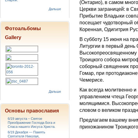
Епархіи.
(Онтарио), в самом мно
Церкви заграницей: в Свя
Дальше
Прибытие Владыки совпа
посещает чудотворный о
Фотоальбомы
Коренная, Одигитрия Рус
Gallery
В субботу 15 июня на пр
Литургии в первый день 
Высокопреосвященному В
Троицкого собора митро
соборный священник про
Гомар, при протодиакон
Чемерисе.
Как всегда молитвенно и
Дальше
управлением чтеца Геор
молящимися. Высокопрео
словом о великом празд
Основы православия
6/19 августа – Святое
Предлагаем вашему вни
Преображение Господа Бога и
прихожанином Троицкого
Спаса нашего Иисуса Христа.
6/19 Декабря — Память
Святителя Николая,