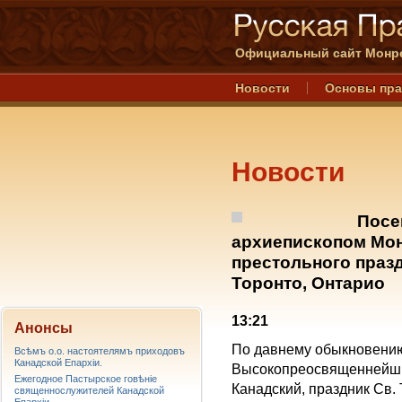
Официальный сайт Монре
Новости
Основы пр
Новости
Посе
архиепископом Мо
престольного праз
Торонто, Онтарио
13:21
Анонсы
По давнему обыкновени
Всѣмъ о.о. настоятелямъ приходовъ
Канадской Епархiи.
Высокопреосвященнейши
Ежегодное Пастырское говѣніе
Канадский, праздник Св. 
священнослужителей Канадской