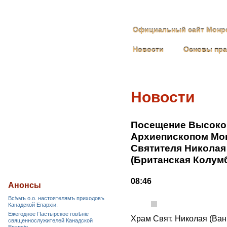
Официальный сайт Монре
Новости
Основы пр
Новости
Посещение Высоко
Архиепископом Мон
Святителя Николая
(Британская Колумб
08:46
Анонсы
Всѣмъ о.о. настоятелямъ приходовъ
Канадской Епархiи.
Ежегодное Пастырское говѣніе
Храм Свят. Николая (Ван
священнослужителей Канадской