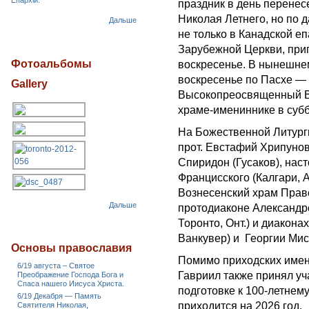
Епархіи.
праздник в день перенес
Николая Летнего, но по д
Дальше
не только в Канадской е
Зарубежной Церкви, приг
Фотоальбомы
воскресенье. В нынешнем
воскресенье по Пасхе —
Gallery
Высокопреосвященный Вл
храме-имениннике в суббо
На Божественной Литург
прот. Евстафий Хрипуно
Спиридон (Гусаков), нас
Францисского (Калгари, А
Вознесенский храм Прав
Дальше
протодиаконе Александр
Торонто, Онт.) и диакон
Ванкувер) и Георгии Мис
Основы православия
Помимо приходских име
6/19 августа – Святое
Гавриил также принял у
Преображение Господа Бога и
Спаса нашего Иисуса Христа.
подготовке к 100-летне
6/19 Декабря — Память
приходится на 2026 год.
Святителя Николая,