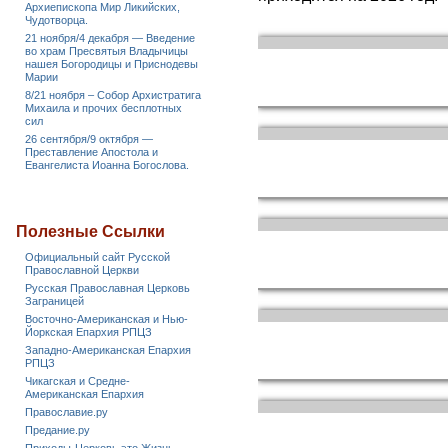
Архиепископа Мир Ликийских,
Чудотворца.
21 ноября/4 декабря — Введение
во храм Пресвятыя Владычицы
нашея Богородицы и Приснодевы
Марии
8/21 ноября – Собор Архистратига
Михаила и прочих бесплотных
сил
26 сентября/9 октября —
Преставление Апостола и
Евангелиста Иоанна Богослова.
Полезные Ссылки
Официальный сайт Русской
Православной Церкви
Русская Православная Церковь
Заграницей
Восточно-Американская и Нью-
Йоркская Епархия РПЦЗ
Западно-Американская Епархия
РПЦЗ
Чикагская и Средне-
Американская Епархия
Православие.ру
Предание.ру