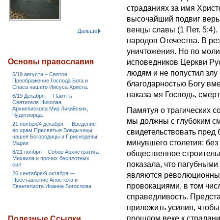
страданиях за имя Хрис
высочайший подвиг веры
венцы славы (1 Пет. 5:4)
Дальше
народов Отечества. В рез
уничтожения. Но по моли
Основы православия
исповедников Церкви Ру
людям и не попустил злу
6/19 августа – Святое
Преображение Господа Бога и
благодарностью Богу вм
Спаса нашего Иисуса Христа.
наказа мя Господь, смерт
6/19 Декабря — Память
Святителя Николая,
Архиепископа Мир Ликийских,
Памятуя о трагических с
Чудотворца.
мы должны с глубоким с
21 ноября/4 декабря — Введение
во храм Пресвятыя Владычицы
свидетельствовать пред 
нашея Богородицы и Приснодевы
минувшего столетия: без
Марии
8/21 ноября – Собор Архистратига
общественное строительс
Михаила и прочих бесплотных
показала, что пагубными
сил
26 сентября/9 октября —
являются революционны
Преставление Апостола и
провокациями, в том чи
Евангелиста Иоанна Богослова.
справедливость. Предст
приложить усилия, чтобы
прошлом веке к страдан
Полезные Ссылки