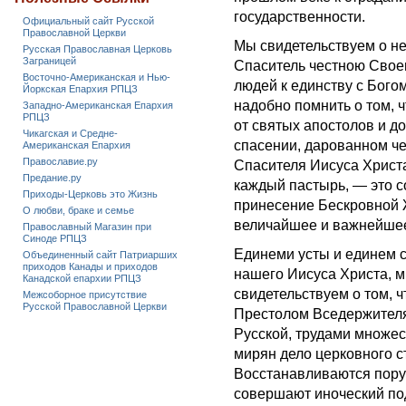
государственности.
Официальный сайт Русской
Православной Церкви
Мы свидетельствуем о н
Русская Православная Церковь
Заграницей
Спаситель честною Своею
Восточно-Американская и Нью-
людей к единству с Бого
Йоркская Епархия РПЦЗ
надобно помнить о том, 
Западно-Американская Епархия
РПЦЗ
от святых апостолов и д
Чикагская и Средне-
спасении, дарованном че
Американская Епархия
Православие.ру
Спасителя Иисуса Христа
Предание.ру
каждый пастырь, — это 
Приходы-Церковь это Жизнь
принесение Бескровной Ж
О любви, браке и семье
величайшее и важнейшее
Православный Магазин при
Синоде РПЦЗ
Единеми усты и единем 
Объединенный сайт Патриарших
приходов Канады и приходов
нашего Иисуса Христа, 
Канадской епархии РПЦЗ
свидетельствуем о том, 
Межсоборное присутствие
Русской Православной Церкви
Престолом Вседержителя
Русской, трудами множе
мирян дело церковного с
Восстанавливаются пору
совершают иноческий по