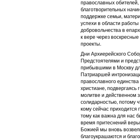
православных обителей,
благотворительных начин
поддержке семьи, матери
успехи в области работы
добровольчества в епарх
к вере через воскресны
проекты.
Дни Архиерейского Собо
Предстоятелями и предс
прибывшими в Москву для
Патриаршей интронизаци
православного единства 
христиане, подвергаясь 
молитве и действенном 
солидарностью, потому ч
кому сейчас приходится 
тому как важна для нас 
время притеснений веры 
Божией мы вновь возвел
благоукрашаются и благо