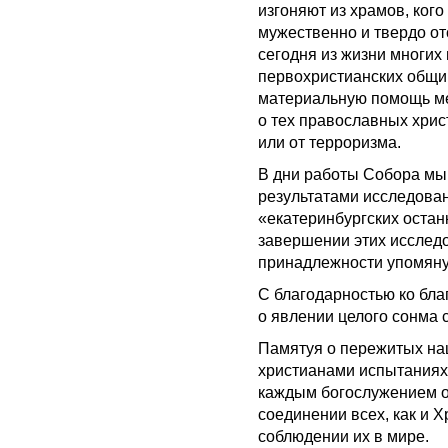
изгоняют из храмов, ког
мужественно и твердо от
сегодня из жизни многи
первохристианских общи
материальную помощь ме
о тех православных хри
или от терроризма.
В дни работы Собора мы
результатами исследова
«екатеринбургских остан
завершении этих исследо
принадлежности упомяну
С благодарностью ко бл
о явлении целого сонма 
Памятуя о пережитых на
христианами испытаниях,
каждым богослужением о
соединении всех, как и Х
соблюдении их в мире.