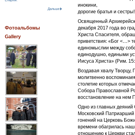
Епархіи.
инокини,
Дальше
дорогие братья и сестры!
Освященный Архиерейски
Фотоальбомы
декабря 2017 года во гр
Христа Спасителя, обращ
Gallery
приветствия: «Бог <…> т
единомыслии между собо
единодушно, едиными ус
Иисуса Христа» (Рим. 15:
Воздавая хвалу Творцу, 
молитвенно воспоминаем
столетие которых отмеча
Собора Православной Ро
восстановление на нем 
Одно из главных деяний
Московский Патриарший 
гонений на Церковь Бож
времени обагрилась наша
отношению к Церкви ста