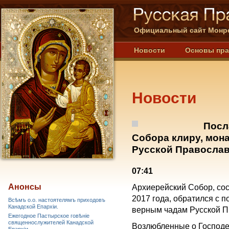
Официальный сайт Монре
Новости
Основы пр
Новости
Посл
Собора клиру, мон
Русской Правосла
07:41
Анонсы
Архиерейский Собор, со
2017 года, обратился с 
Всѣмъ о.о. настоятелямъ приходовъ
Канадской Епархiи.
верным чадам Русской П
Ежегодное Пастырское говѣніе
священнослужителей Канадской
Возлюбленные о Господе