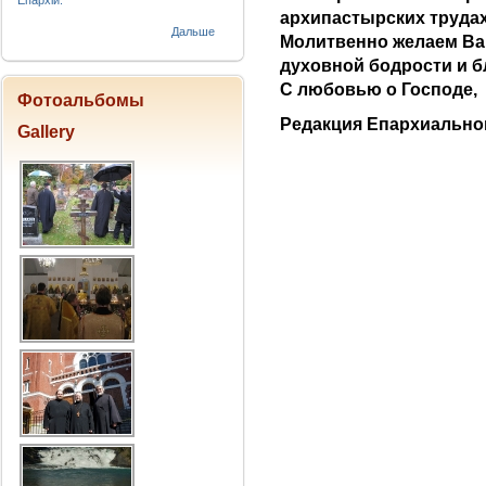
Епархіи.
архипастырских трудах
Дальше
Молитвенно желаем Вам
духовной бодрости и бл
С любовью о Господе,
Фотоальбомы
Редакция Епархиальног
Gallery