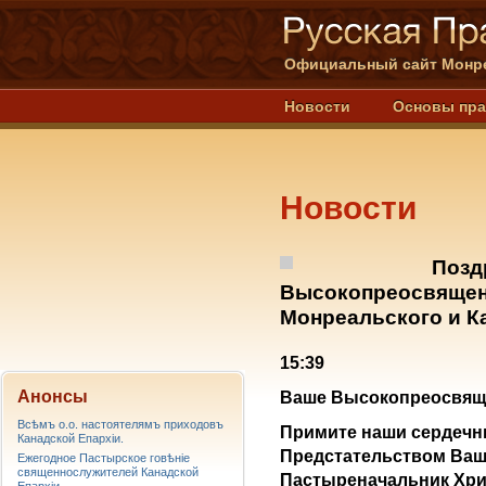
Официальный сайт Монре
Новости
Основы пр
Новости
Позд
Высокопреосвящен
Монреальского и К
15:39
Анонсы
Ваше Высокопреосвяще
Всѣмъ о.о. настоятелямъ приходовъ
Примите наши сердечн
Канадской Епархiи.
Предстательством Ваше
Ежегодное Пастырское говѣніе
священнослужителей Канадской
Пастыреначальник Хри