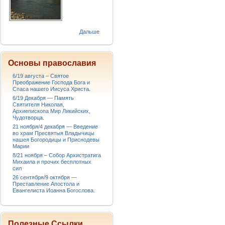
Дальше
Основы православия
6/19 августа – Святое
Преображение Господа Бога и
Спаса нашего Иисуса Христа.
6/19 Декабря — Память
Святителя Николая,
Архиепископа Мир Ликийских,
Чудотворца.
21 ноября/4 декабря — Введение
во храм Пресвятыя Владычицы
нашея Богородицы и Приснодевы
Марии
8/21 ноября – Собор Архистратига
Михаила и прочих бесплотных
сил
26 сентября/9 октября —
Преставление Апостола и
Евангелиста Иоанна Богослова.
Полезные Ссылки