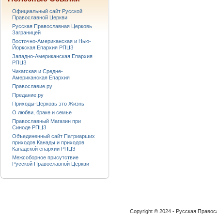
Официальный сайт Русской
Православной Церкви
Русская Православная Церковь
Заграницей
Восточно-Американская и Нью-
Йоркская Епархия РПЦЗ
Западно-Американская Епархия
РПЦЗ
Чикагская и Средне-
Американская Епархия
Православие.ру
Предание.ру
Приходы-Церковь это Жизнь
О любви, браке и семье
Православный Магазин при
Синоде РПЦЗ
Объединенный сайт Патриарших
приходов Канады и приходов
Канадской епархии РПЦЗ
Межсоборное присутствие
Русской Православной Церкви
Copyright © 2024 - Русская Право