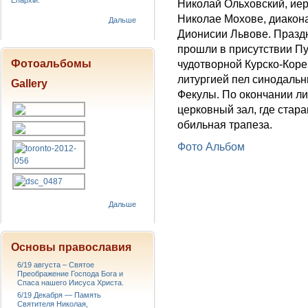
Епархіи.
Николай Ольховский, ие
Николае Мохове, диакон
Дальше
Дионисии Львове. Празд
прошли в присутствии П
Фотоальбомы
чудотворной Курско-Кор
литургией пел синодаль
Gallery
Фекулы. По окончании ли
церковный зал, где стар
обильная трапеза.
Фото Альбом
Дальше
Основы православия
6/19 августа – Святое
Преображение Господа Бога и
Спаса нашего Иисуса Христа.
6/19 Декабря — Память
Святителя Николая,