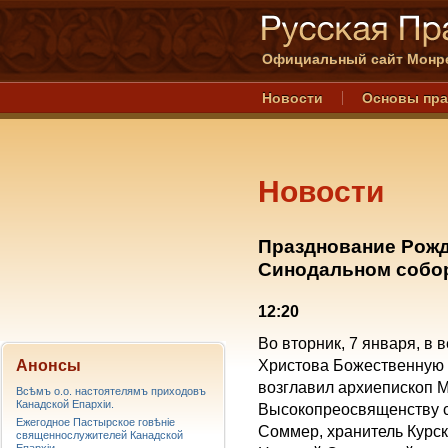
Официальный сайт Монре
Новости
Основы пр
Новости
Празднование Рожд
Синодальном собо
12:20
Во вторник, 7 января, в
Анонсы
Христова Божественную 
возглавил архиепископ М
Всѣмъ о.о. настоятелямъ приходовъ
Канадской Епархiи.
Высокопреосвященству с
Ежегодное Пастырское говѣніе
Соммер, хранитель Курс
священнослужителей Канадской