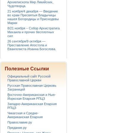
Архиепископа Мир Ликийских,
Чудотворца.
21 ноября/4 декабря — Введение
во храм Пресвятыя Владычицы
нашея Богородицы и Приснодевы
Марии
8/21 ноября – Собор Архистратига
Михаила и прочих бесплотных
сил
26 сентября/9 октября —
Преставление Апостола и
Евангелиста Иоанна Богослова.
Полезные Ссылки
Официальный сайт Русской
Православной Церкви
Русская Православная Церковь
Заграницей
Восточно-Американская и Нью-
Йоркская Епархия РПЦЗ
Западно-Американская Епархия
РПЦЗ
Чикагская и Средне-
Американская Епархия
Православие.ру
Предание.ру