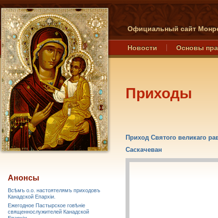
Официальный сайт Монре
Новости
Основы пр
Приходы
Приход Святого великаго ра
Саскачеван
Анонсы
Всѣмъ о.о. настоятелямъ приходовъ
Канадской Епархiи.
Ежегодное Пастырское говѣніе
священнослужителей Канадской