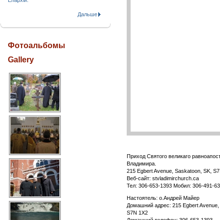
Епархіи.
Дальше
Фотоальбомы
Gallery
Приход Святого великаго равноапос
Владимира.
215 Egbert Avenue, Saskatoon, SK, S
Веб-сайт: stvladimirchurch.ca
Тел: 306-653-1393 Мобил: 306-491-6
Настоятель: о.Андрей Майер
Домашний адрес: 215 Egbert Avenue, 
S7N 1X2