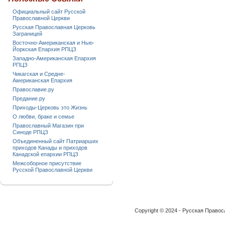
Официальный сайт Русской
Православной Церкви
Русская Православная Церковь
Заграницей
Восточно-Американская и Нью-
Йоркская Епархия РПЦЗ
Западно-Американская Епархия
РПЦЗ
Чикагская и Средне-
Американская Епархия
Православие.ру
Предание.ру
Приходы-Церковь это Жизнь
О любви, браке и семье
Православный Магазин при
Синоде РПЦЗ
Объединенный сайт Патриарших
приходов Канады и приходов
Канадской епархии РПЦЗ
Межсоборное присутствие
Русской Православной Церкви
Copyright © 2024 - Русская Право