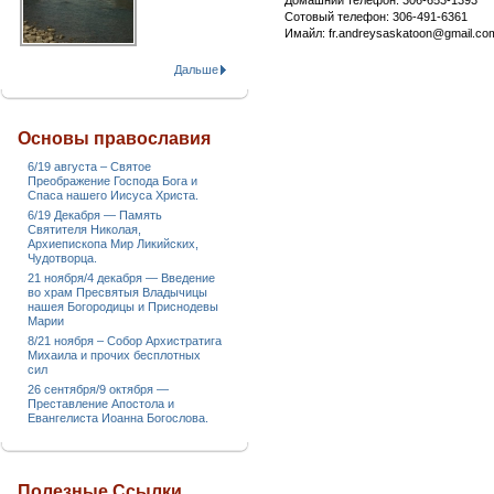
Домашний телефон: 306-653-1393
Сотовый телефон: 306-491-6361
Имайл: fr.andreysaskatoon@gmail.co
Дальше
Основы православия
6/19 августа – Святое
Преображение Господа Бога и
Спаса нашего Иисуса Христа.
6/19 Декабря — Память
Святителя Николая,
Архиепископа Мир Ликийских,
Чудотворца.
21 ноября/4 декабря — Введение
во храм Пресвятыя Владычицы
нашея Богородицы и Приснодевы
Марии
8/21 ноября – Собор Архистратига
Михаила и прочих бесплотных
сил
26 сентября/9 октября —
Преставление Апостола и
Евангелиста Иоанна Богослова.
Полезные Ссылки